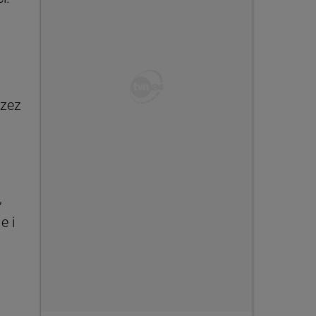
rzez
,
e i