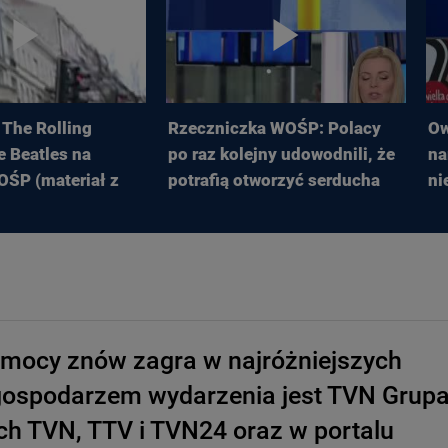
The Rolling
Rzeczniczka WOŚP: Polacy
Ow
e Beatles na
po raz kolejny udowodnili, że
na
OŚP (materiał z
potrafią otworzyć serducha
ni
omocy znów zagra w najróżniejszych
 gospodarzem wydarzenia jest TVN Grup
ach TVN, TTV i TVN24 oraz w portalu