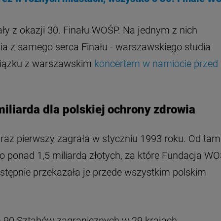
y z okazji 30. Finału WOŚP. Na jednym z nich
a z samego serca Finału - warszawskiego studia
wiązku z warszawskim
koncertem w namiocie przed
iliarda dla polskiej ochrony zdrowia
raz pierwszy zagrała w styczniu 1993 roku. Od tam
o ponad 1,5 miliarda złotych, za które Fundacja W
astępnie przekazała je przede wszystkim polskim
m 90 Sztabów zagranicznych w 29 krajach.