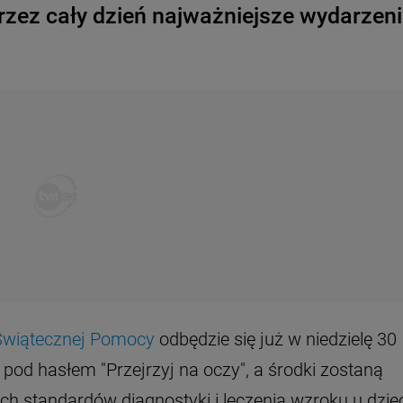
rzez cały dzień najważniejsze wydarzen
y Świątecznej Pomocy
odbędzie się już w niedzielę 30
pod hasłem "Przejrzyj na oczy", a środki zostaną
 standardów diagnostyki i leczenia wzroku u dziec