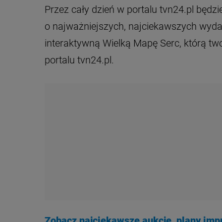
Przez cały dzień w portalu tvn24.pl będz
o najważniejszych, najciekawszych wydar
interaktywną Wielką Mapę Serc, którą t
portalu tvn24.pl.
Zobacz najciekawsze aukcje, plany imp