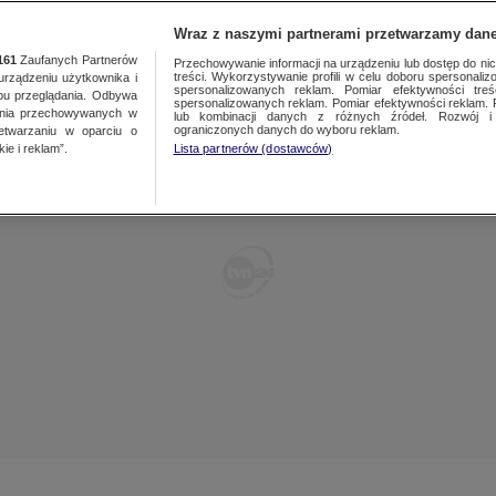
POLSKA
ŚWIAT
WARSZAWA
PREMIUM
METEO
Wraz z naszymi partnerami przetwarzamy dane
161
Zaufanych Partnerów
Przechowywanie informacji na urządzeniu lub dostęp do nich.
treści. Wykorzystywanie profili w celu doboru spersonalizo
ządzeniu użytkownika i
WARSZAWA
spersonalizowanych reklam. Pomiar efektywności treś
LUBLIN
bu przeglądania. Odbywa
spersonalizowanych reklam. Pomiar efektywności reklam. 
ania przechowywanych w
lub kombinacji danych z różnych źródeł. Rozwój i 
ŁÓDŹ
LUBUSKIE
ograniczonych danych do wyboru reklam.
zetwarzaniu w oparciu o
ie i reklam”.
Lista partnerów (dostawców)
KATOWICE
OLSZTYN
KRAKÓW
OPOLE
POZNAŃ
RZESZÓW
WROCŁAW
SZCZECIN
KIELCE
BIAŁYSTOK
KUJAWSKO-
POMORSKIE