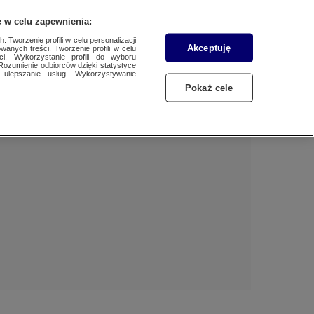
 w celu zapewnienia:
 Tworzenie profili w celu personalizacji
Akceptuję
wanych treści. Tworzenie profili w celu
BIZNES
Dzień dobry!
ci. Wykorzystanie profili do wyboru
Rozumienie odbiorców dzięki statystyce
Jedno konto do wszystkich usług
ulepszanie usług. Wykorzystywanie
WYBORY
Pokaż cele
ZALOGUJ SIĘ
SAMORZĄDOWE 2024
Zarejestruj się
SPORT
KONKRET24
KONTAKT24
TOTERAZ
OPINIE
ATAK ROSJI NA UKRAINĘ
SZKŁO KONTAKTOWE