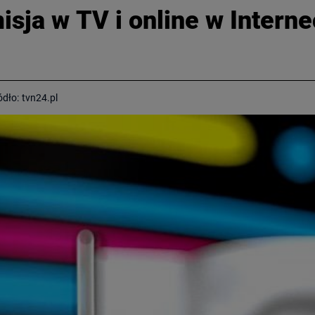
sja w TV i online w Intern
ódło:
tvn24.pl