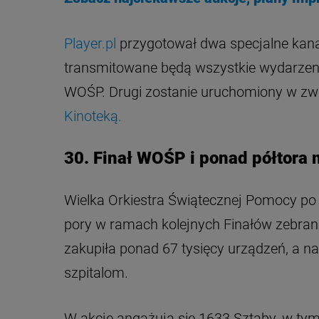
Player.pl
przygotował dwa specjalne kanał
transmitowane będą wszystkie wydarzeni
WOŚP. Drugi zostanie uruchomiony w z
Kinoteką.
30. Finał WOŚP i ponad półtora m
Wielka Orkiestra Świątecznej Pomocy po 
pory w ramach kolejnych Finałów zebran
zakupiła ponad 67 tysięcy urządzeń, a n
szpitalom.
W akcję angażują się 1633 Sztaby, w ty