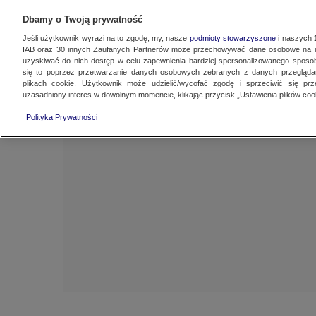
NAJNOWSZE
FAKTY
TVN24 GO
Dbamy o Twoją prywatność
Jeśli użytkownik wyrazi na to zgodę, my, nasze
podmioty stowarzyszone
i naszych
IAB oraz
30
innych Zaufanych Partnerów może przechowywać dane osobowe na ur
uzyskiwać do nich dostęp w celu zapewnienia bardziej spersonalizowanego sposo
się to poprzez przetwarzanie danych osobowych zebranych z danych przegląd
plikach cookie. Użytkownik może udzielić/wycofać zgodę i sprzeciwić się pr
uzasadniony interes w dowolnym momencie, klikając przycisk „Ustawienia plików cook
Polityka Prywatności