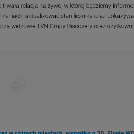
ie trwała relacja na żywo, w której będziemy inform
zeniach, aktualizować stan licznika oraz pokazyw
worzą widzowie TVN Grupy Discovery oraz użytkowni
rez w różnych miastach, wszystko o 30. Finale 