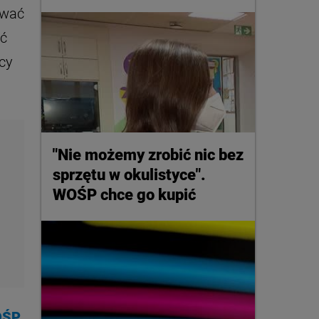
ować
ać
cy
"Nie możemy zrobić nic bez
sprzętu w okulistyce".
WOŚP chce go kupić
WOŚP