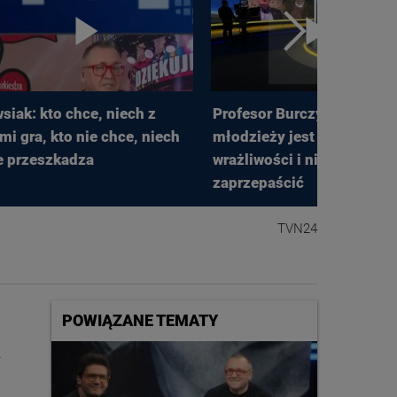
siak: kto chce, niech z
Profesor Burczyński: w
mi gra, kto nie chce, niech
młodzieży jest dużo
e przeszkadza
wrażliwości i nie można te
zaprzepaścić
TVN24
POWIĄZANE TEMATY
a