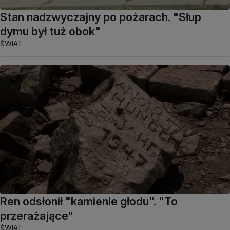
Stan nadzwyczajny po pożarach. "Słup
dymu był tuż obok"
ŚWIAT
Ren odsłonił "kamienie głodu". "To
przerażające"
ŚWIAT