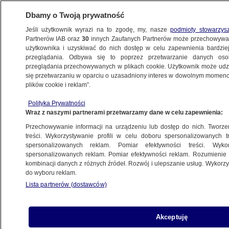
Dbamy o Twoją prywatność
Jeśli użytkownik wyrazi na to zgodę, my, nasze
podmioty stowarzys
Partnerów IAB oraz
30
innych Zaufanych Partnerów może przechowywa
METEO
użytkownika i uzyskiwać do nich dostęp w celu zapewnienia bardzi
przeglądania. Odbywa się to poprzez przetwarzanie danych os
przeglądania przechowywanych w plikach cookie. Użytkownik może udzie
ŚWIAT
się przetwarzaniu w oparciu o uzasadniony interes w dowolnym momencie
plików cookie i reklam”.
Wydmy na Saharze zamieniły się w jezioro
Polityka Prywatności
Wraz z naszymi partnerami przetwarzamy dane w celu zapewnienia:
25.10.2024, 13:57
Przechowywanie informacji na urządzeniu lub dostęp do nich. Tworzeni
treści. Wykorzystywanie profili w celu doboru spersonalizowanych tr
Udostępnij
spersonalizowanych reklam. Pomiar efektywności treści. Wyko
spersonalizowanych reklam. Pomiar efektywności reklam. Rozumienie o
kombinacji danych z różnych źródeł. Rozwój i ulepszanie usług. Wykor
Ekstremalne ulewy nawiedziły Maroko. W
do wyboru reklam.
południowej części kraju miejscami Sahara
Lista partnerów (dostawców)
zamieniła się w jezioro. To kolejne
niebezpiecznie wydarzenie pogodowe, do
jakiego doszło w tej części świata w ostatnich
Akceptuję
tygodniach.