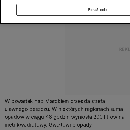
Pokaż cele
W czwartek nad Marokiem przeszła strefa
ulewnego deszczu. W niektórych regionach suma
opadów w ciągu 48 godzin wyniosła 200 litrów na
metr kwadratowy. Gwałtowne opady