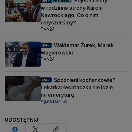
Pojechaliśmy
PREMIERA
27 min
w rodzinne strony Karola
Nawrockiego. Co o nim
usłyszeliśmy?
TVN24
Waldemar Żurek, Marek
44 min
Magierowski
TVN24
Spóźnieni kochankowie?
Lekarka: łechtaczka nie idzie
na emeryturę
Agata Daniluk
UDOSTĘPNIJ: