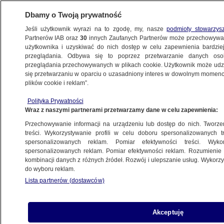
Dbamy o Twoją prywatność
Jeśli użytkownik wyrazi na to zgodę, my, nasze
podmioty stowarzys
Partnerów IAB oraz
30
innych Zaufanych Partnerów może przechowywa
METEO
użytkownika i uzyskiwać do nich dostęp w celu zapewnienia bardzi
przeglądania. Odbywa się to poprzez przetwarzanie danych os
przeglądania przechowywanych w plikach cookie. Użytkownik może udzie
PROGNOZA
się przetwarzaniu w oparciu o uzasadniony interes w dowolnym momencie
plików cookie i reklam”.
Pogoda na dziś - wtorek 28.05. Burze
Polityka Prywatności
w kilku regionach, nawet 28 stopni
Wraz z naszymi partnerami przetwarzamy dane w celu zapewnienia:
Przechowywanie informacji na urządzeniu lub dostęp do nich. Tworzeni
28.05.2024, 02:00
treści. Wykorzystywanie profili w celu doboru spersonalizowanych tr
spersonalizowanych reklam. Pomiar efektywności treści. Wyko
spersonalizowanych reklam. Pomiar efektywności reklam. Rozumienie o
Udostępnij
kombinacji danych z różnych źródeł. Rozwój i ulepszanie usług. Wykor
do wyboru reklam.
Lista partnerów (dostawców)
Akceptuję