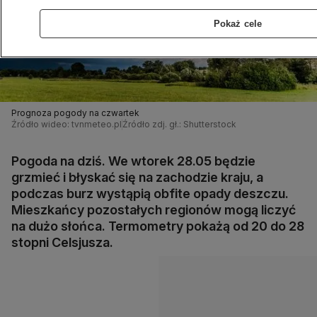
Pokaż cele
Prognoza pogody na czwartek
Źródło wideo: tvnmeteo.pl
Źródło zdj. gł.: Shutterstock
Pogoda na dziś. We wtorek 28.05 będzie
grzmieć i błyskać się na zachodzie kraju, a
podczas burz wystąpią obfite opady deszczu.
Mieszkańcy pozostałych regionów mogą liczyć
na dużo słońca. Termometry pokażą od 20 do 28
stopni Celsjusza.