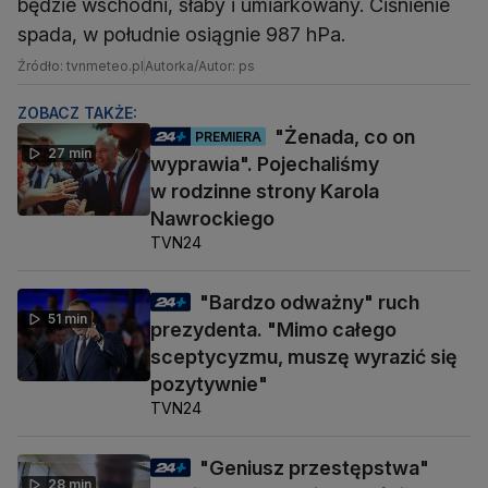
będzie wschodni, słaby i umiarkowany. Ciśnienie
spada, w południe osiągnie 987 hPa.
Źródło: tvnmeteo.pl
Autorka/Autor: ps
ZOBACZ TAKŻE:
"Żenada, co on
PREMIERA
27 min
wyprawia". Pojechaliśmy
w rodzinne strony Karola
Nawrockiego
TVN24
"Bardzo odważny" ruch
51 min
prezydenta. "Mimo całego
sceptycyzmu, muszę wyrazić się
pozytywnie"
TVN24
"Geniusz przestępstwa"
28 min