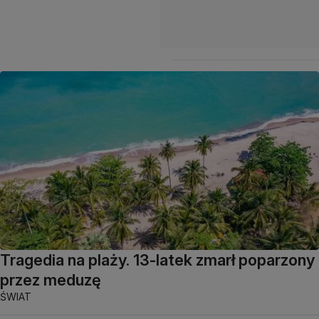
Tragedia na plaży. 13-latek zmarł poparzony
przez meduzę
ŚWIAT