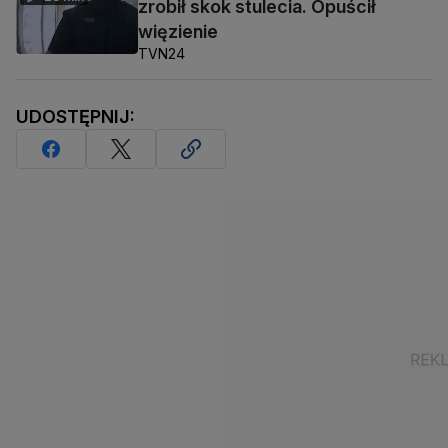
zrobił skok stulecia. Opuścił
więzienie
TVN24
UDOSTĘPNIJ: