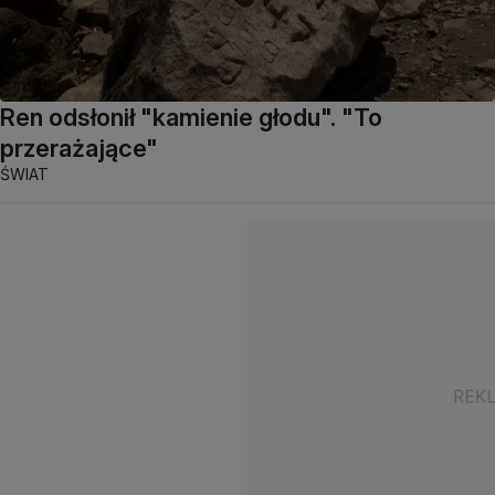
Ren odsłonił "kamienie głodu". "To
przerażające"
ŚWIAT