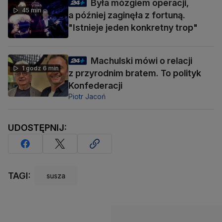
Była mózgiem operacji,
45 min
a później zaginęła z fortuną.
"Istnieje jeden konkretny trop"
Machulski mówi o relacji
1 godz 6 min
z przyrodnim bratem. To polityk
Konfederacji
Piotr Jacoń
UDOSTĘPNIJ:
TAGI:
susza