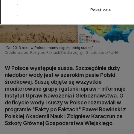
Pokaż cele
"Od 2013 roku w Polsce mamy ciągłą letnią suszę"
Źródło wideo: Fakty po Faktach
Źródło zdj. gł.: Shutterstock/IUNG
W Polsce występuje susza. Szczególnie duży
niedobór wody jest w szerokim pasie Polski
środkowej. Suszą objęte są wszystkie
monitorowane grupy i gatunki upraw - informuje
Instytut Upraw Nawożenia i Gleboznawstwa. O
deficycie wody i suszy w Polsce rozmawiali w
programie "Fakty po Faktach" Paweł Rowiński z
Polskiej Akademii Nauk i Zbigniew Karaczun ze
Szkoły Głównej Gospodarstwa Wiejskiego.