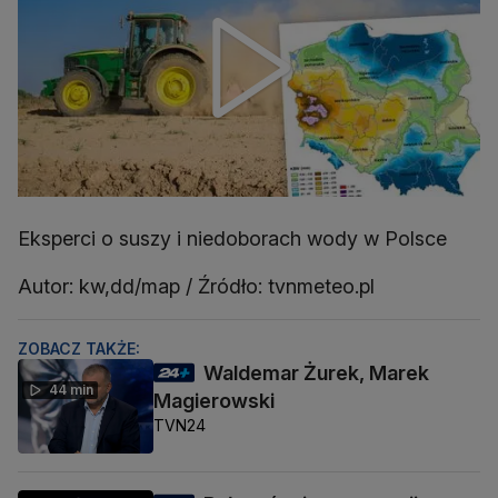
Eksperci o suszy i niedoborach wody w Polsce
Autor: kw,dd/map / Źródło: tvnmeteo.pl
ZOBACZ TAKŻE:
Waldemar Żurek, Marek
44 min
Magierowski
TVN24