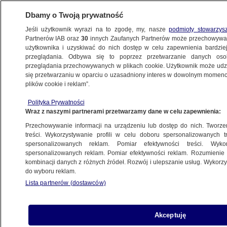
Dbamy o Twoją prywatność
Jeśli użytkownik wyrazi na to zgodę, my, nasze
podmioty stowarzys
Partnerów IAB oraz
30
innych Zaufanych Partnerów może przechowywa
METEO
użytkownika i uzyskiwać do nich dostęp w celu zapewnienia bardzi
przeglądania. Odbywa się to poprzez przetwarzanie danych os
przeglądania przechowywanych w plikach cookie. Użytkownik może udzie
NAJNOWSZE
się przetwarzaniu w oparciu o uzasadniony interes w dowolnym momencie
plików cookie i reklam”.
"Za wszelką cenę powinniśmy pozostawić
Polityka Prywatności
wodę w ekosystemie"
Wraz z naszymi partnerami przetwarzamy dane w celu zapewnienia:
Przechowywanie informacji na urządzeniu lub dostęp do nich. Tworzeni
13.07.2019, 14:23
treści. Wykorzystywanie profili w celu doboru spersonalizowanych tr
spersonalizowanych reklam. Pomiar efektywności treści. Wyko
spersonalizowanych reklam. Pomiar efektywności reklam. Rozumienie o
Udostępnij
kombinacji danych z różnych źródeł. Rozwój i ulepszanie usług. Wykor
do wyboru reklam.
Lista partnerów (dostawców)
Akceptuję