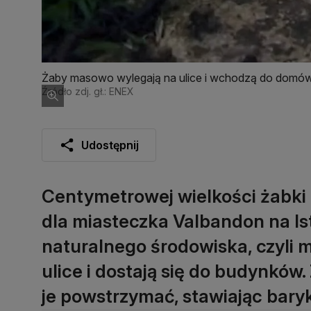
Żaby masowo wylegają na ulice i wchodzą do domó
Źródło zdj. gł.: ENEX
Udostępnij
Centymetrowej wielkości żabk
dla miasteczka Valbandon na Ist
naturalnego środowiska, czyli
ulice i dostają się do budynkó
je powstrzymać, stawiając bary