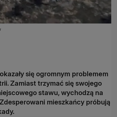
w
i okazały się ogromnym problemem
rii. Zamiast trzymać się swojego
 miejscowego stawu, wychodzą na
w. Zdesperowani mieszkańcy próbują
kady.