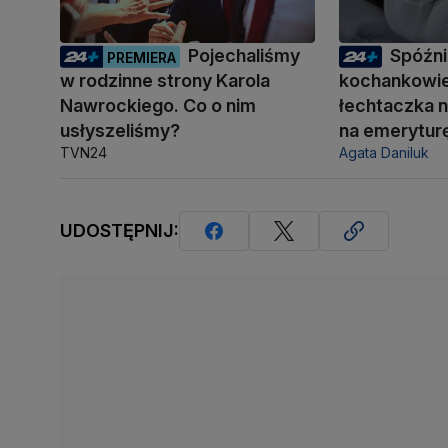
Pojechaliśmy
Spóźni
PREMIERA
w rodzinne strony Karola
kochankowie
Nawrockiego. Co o nim
łechtaczka n
usłyszeliśmy?
na emerytur
TVN24
Agata Daniluk
UDOSTĘPNIJ: