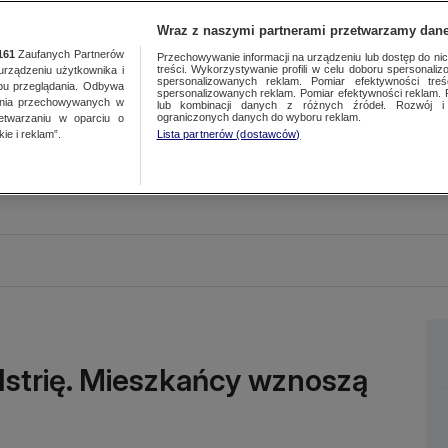
Wraz z naszymi partnerami przetwarzamy dane
161
Zaufanych Partnerów
Przechowywanie informacji na urządzeniu lub dostęp do nich.
treści. Wykorzystywanie profili w celu doboru spersonalizo
ządzeniu użytkownika i
spersonalizowanych reklam. Pomiar efektywności treś
bu przeglądania. Odbywa
spersonalizowanych reklam. Pomiar efektywności reklam. 
ania przechowywanych w
lub kombinacji danych z różnych źródeł. Rozwój i 
ograniczonych danych do wyboru reklam.
zetwarzaniu w oparciu o
ie i reklam”.
Lista partnerów (dostawców)
Istrię. Mieszkańcy wznoszą