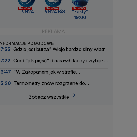
NA ŻYWO
NA ŻYWO
NA ŻYWO
TVN24
TVN24 BiS
"Fakty"
19:00
INFORMACJE POGODOWE:
17:55
Gdzie jest burza? Wieje bardzo silny wiatr
17:22
Grad "jak pięść" dziurawił dachy i wybijał
szyby
16:47
"W Zakopanem jak w strefie
zwrotnikowej"
15:20
Termometry znów rozgrzane do
czerwoności. Gdzie jest najgoręcej
Zobacz wszystkie