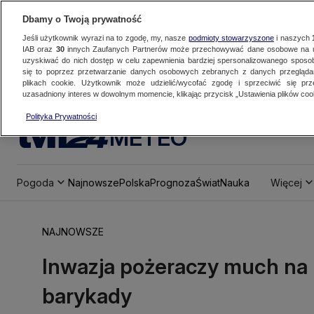
Dbamy o Twoją prywatność
Jeśli użytkownik wyrazi na to zgodę, my, nasze
podmioty stowarzyszone
i naszych
IAB oraz
30
innych Zaufanych Partnerów może przechowywać dane osobowe na ur
uzyskiwać do nich dostęp w celu zapewnienia bardziej spersonalizowanego sposo
się to poprzez przetwarzanie danych osobowych zebranych z danych przegląd
plikach cookie. Użytkownik może udzielić/wycofać zgodę i sprzeciwić się pr
uzasadniony interes w dowolnym momencie, klikając przycisk „Ustawienia plików cook
Polityka Prywatności
METEO
Pogoda
Najnowsze
Polska
Prognoza
Świat
Nauka
Więcej
NAJNOWSZE
Inwazja pożeraczy much na 
barykady