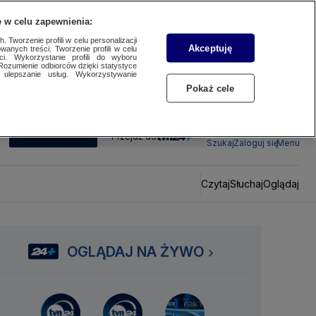
 w celu zapewnienia:
 Tworzenie profili w celu personalizacji
Akceptuję
wanych treści. Tworzenie profili w celu
ci. Wykorzystanie profili do wyboru
Rozumienie odbiorców dzięki statystyce
ulepszanie usług. Wykorzystywanie
Pokaż cele
SUBSKRYBUJ
Przejdź do
Szukaj
Zaloguj się
Menu
Czytaj
Słuchaj
Oglądaj
OGLĄDAJ NA ŻYWO