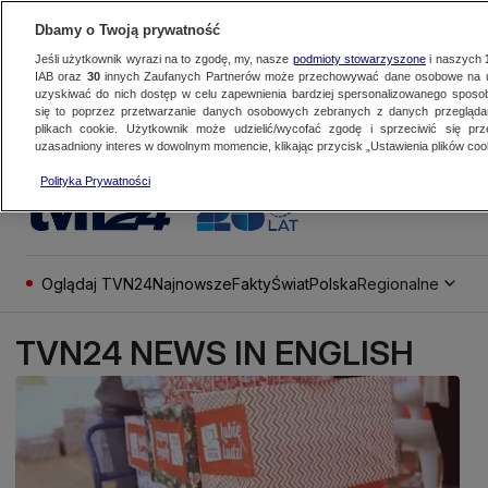
Dbamy o Twoją prywatność
Jeśli użytkownik wyrazi na to zgodę, my, nasze
podmioty stowarzyszone
i naszych
IAB oraz
30
innych Zaufanych Partnerów może przechowywać dane osobowe na ur
uzyskiwać do nich dostęp w celu zapewnienia bardziej spersonalizowanego sposo
się to poprzez przetwarzanie danych osobowych zebranych z danych przegląd
plikach cookie. Użytkownik może udzielić/wycofać zgodę i sprzeciwić się pr
uzasadniony interes w dowolnym momencie, klikając przycisk „Ustawienia plików cook
Polityka Prywatności
Oglądaj TVN24
Najnowsze
Fakty
Świat
Polska
Regionalne
TVN24 NEWS IN ENGLISH