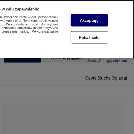
 w celu zapewnienia:
 Tworzenie profili w celu personalizacji
Akceptuję
wanych treści. Tworzenie profili w celu
ci. Wykorzystanie profili do wyboru
Rozumienie odbiorców dzięki statystyce
ulepszanie usług. Wykorzystywanie
Pokaż cele
SUBSKRYBUJ
Przejdź do
Szukaj
Zaloguj się
Menu
Czytaj
Słuchaj
Oglądaj