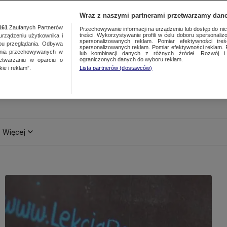
Wraz z naszymi partnerami przetwarzamy dane
161
Zaufanych Partnerów
Przechowywanie informacji na urządzeniu lub dostęp do nich.
treści. Wykorzystywanie profili w celu doboru spersonalizo
ządzeniu użytkownika i
spersonalizowanych reklam. Pomiar efektywności treś
bu przeglądania. Odbywa
spersonalizowanych reklam. Pomiar efektywności reklam. 
ania przechowywanych w
lub kombinacji danych z różnych źródeł. Rozwój i 
ograniczonych danych do wyboru reklam.
zetwarzaniu w oparciu o
ie i reklam”.
Lista partnerów (dostawców)
Więcej