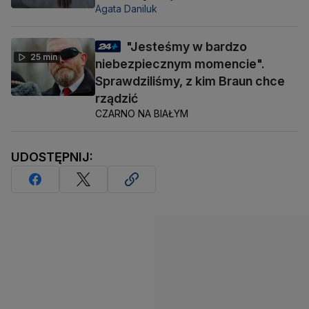
Agata Daniluk
"Jesteśmy w bardzo
25 min
niebezpiecznym momencie".
Sprawdziliśmy, z kim Braun chce
rządzić
CZARNO NA BIAŁYM
UDOSTĘPNIJ: