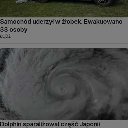
Samochód uderzył w żłobek. Ewakuowano
33 osoby
ŁÓDŹ
Dolphin sparaliżował część Japonii