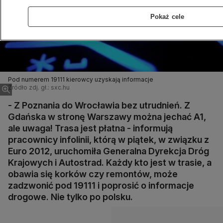
Pokaż cele
Pod numerem 19111 kierowcy uzyskają informacje
Źródło zdj. gł.: sxc.hu
- Z Poznania do Wrocławia bez utrudnień. Z
Gdańska w stronę Warszawy można jechać A1,
ale uwaga! Trasa jest płatna - informują
pracownicy infolinii, którą w piątek, w związku z
Euro 2012, uruchomiła Generalna Dyrekcja Dróg
Krajowych i Autostrad. Każdy kto jest w trasie, a
obawia się korków czy remontów, może
zadzwonić pod 19111 i poprosić o informacje
drogowe. Nie tylko po polsku.