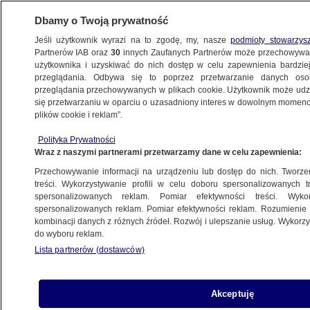
Dbamy o Twoją prywatność
Jeśli użytkownik wyrazi na to zgodę, my, nasze
podmioty stowarzys
Partnerów IAB oraz
30
innych Zaufanych Partnerów może przechowywa
użytkownika i uzyskiwać do nich dostęp w celu zapewnienia bardzi
przeglądania. Odbywa się to poprzez przetwarzanie danych os
przeglądania przechowywanych w plikach cookie. Użytkownik może udzie
TRÓJMIASTO
się przetwarzaniu w oparciu o uzasadniony interes w dowolnym momencie
plików cookie i reklam”.
"Z Poznania do Wrocławia bez utrudnień.
Polityka Prywatności
Z Gdańska A1"
Wraz z naszymi partnerami przetwarzamy dane w celu zapewnienia:
Przechowywanie informacji na urządzeniu lub dostęp do nich. Tworzeni
1.06.2012, 19:44
treści. Wykorzystywanie profili w celu doboru spersonalizowanych tr
spersonalizowanych reklam. Pomiar efektywności treści. Wyko
spersonalizowanych reklam. Pomiar efektywności reklam. Rozumienie o
Udostępnij
kombinacji danych z różnych źródeł. Rozwój i ulepszanie usług. Wykor
do wyboru reklam.
Lista partnerów (dostawców)
Akceptuję