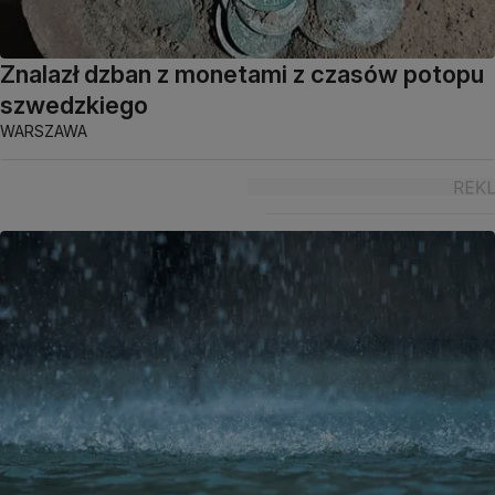
Znalazł dzban z monetami z czasów potopu
szwedzkiego
WARSZAWA