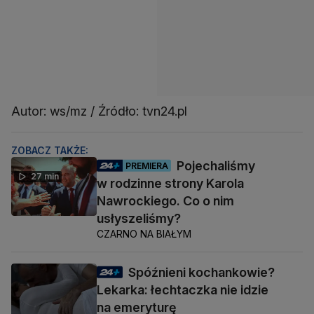
Autor: ws/mz / Źródło: tvn24.pl
ZOBACZ TAKŻE:
Pojechaliśmy
PREMIERA
27 min
w rodzinne strony Karola
Nawrockiego. Co o nim
usłyszeliśmy?
CZARNO NA BIAŁYM
Spóźnieni kochankowie?
Lekarka: łechtaczka nie idzie
na emeryturę