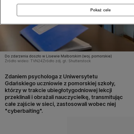
Pokaż cele
Do zdarzenia doszło w Lisewie Malborskim (woj. pomorskie)
Źródło wideo: TVN24
Źródło zdj. gł.: Shutterstock
Zdaniem psychologa z Uniwersytetu
Gdańskiego uczniowie z pomorskiej szkoły,
którzy w trakcie ubiegłotygodniowej lekcji
przeklinali i obrażali nauczycielkę, transmitując
całe zajście w sieci, zastosowali wobec niej
"cyberbaiting".