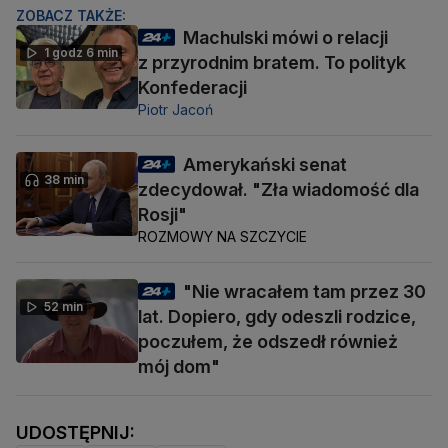
ZOBACZ TAKŻE:
Machulski mówi o relacji
1 godz 6 min
z przyrodnim bratem. To polityk
Konfederacji
Piotr Jacoń
Amerykański senat
38 min
zdecydował. "Zła wiadomość dla
Rosji"
ROZMOWY NA SZCZYCIE
"Nie wracałem tam przez 30
52 min
lat. Dopiero, gdy odeszli rodzice,
poczułem, że odszedł również
mój dom"
UDOSTĘPNIJ: