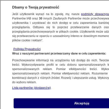
Dbamy o Twoją prywatność
Jeśli użytkownik wyrazi na to zgodę, my, nasze
podmioty stowarzys
Partnerów IAB oraz
30
innych Zaufanych Partnerów może przechowywa
użytkownika i uzyskiwać do nich dostęp w celu zapewnienia bardzi
przeglądania. Odbywa się to poprzez przetwarzanie danych os
przeglądania przechowywanych w plikach cookie. Użytkownik może udzie
TRÓJMIASTO
się przetwarzaniu w oparciu o uzasadniony interes w dowolnym momencie
plików cookie i reklam”.
Uczniowie ubliżali nauczycielce
Polityka Prywatności
i transmitowali to. "Prewencja powinna
Wraz z naszymi partnerami przetwarzamy dane w celu zapewnienia:
objąć całą szkolną społeczność"
Przechowywanie informacji na urządzeniu lub dostęp do nich. Tworzeni
treści. Wykorzystywanie profili w celu doboru spersonalizowanych tr
12.03.2023, 15:08
spersonalizowanych reklam. Pomiar efektywności treści. Wyko
spersonalizowanych reklam. Pomiar efektywności reklam. Rozumienie o
kombinacji danych z różnych źródeł. Rozwój i ulepszanie usług. Wykor
Udostępnij
do wyboru reklam.
Lista partnerów (dostawców)
Akceptuję