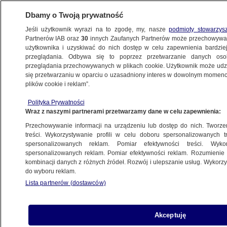
Dbamy o Twoją prywatność
Jeśli użytkownik wyrazi na to zgodę, my, nasze
podmioty stowarzys
Partnerów IAB oraz
30
innych Zaufanych Partnerów może przechowywa
użytkownika i uzyskiwać do nich dostęp w celu zapewnienia bardzi
przeglądania. Odbywa się to poprzez przetwarzanie danych os
przeglądania przechowywanych w plikach cookie. Użytkownik może udzie
TRÓJMIASTO
się przetwarzaniu w oparciu o uzasadniony interes w dowolnym momencie
plików cookie i reklam”.
Oszukana "na włoskiego marynarza". 72-
Polityka Prywatności
latka straciła oszczędności
Wraz z naszymi partnerami przetwarzamy dane w celu zapewnienia:
Przechowywanie informacji na urządzeniu lub dostęp do nich. Tworzeni
Oprac.
Filip Czekała
treści. Wykorzystywanie profili w celu doboru spersonalizowanych tr
spersonalizowanych reklam. Pomiar efektywności treści. Wyko
15.05.2026, 10:35
spersonalizowanych reklam. Pomiar efektywności reklam. Rozumienie o
kombinacji danych z różnych źródeł. Rozwój i ulepszanie usług. Wykor
do wyboru reklam.
Posłuchaj artykułu
Czyta lektor AI
Lista partnerów (dostawców)
Akceptuję