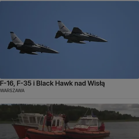
F-16, F-35 i Black Hawk nad Wisłą
WARSZAWA