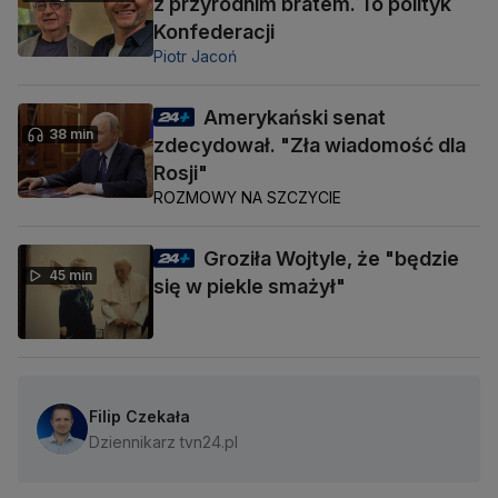
z przyrodnim bratem. To polityk
Konfederacji
Piotr Jacoń
Amerykański senat
38 min
zdecydował. "Zła wiadomość dla
Rosji"
ROZMOWY NA SZCZYCIE
Groziła Wojtyle, że "będzie
45 min
się w piekle smażył"
Filip Czekała
Dziennikarz tvn24.pl