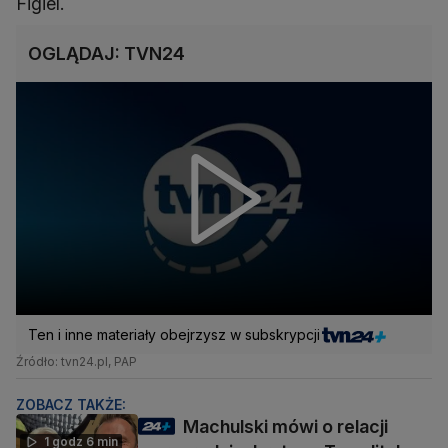
Figiel.
OGLĄDAJ: TVN24
Ten i inne materiały obejrzysz w subskrypcji
Źródło: tvn24.pl, PAP
ZOBACZ TAKŻE:
Machulski mówi o relacji
1 godz 6 min