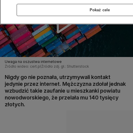
Pokaż cele
Uwaga na oszustwa internetowe
Źródło wideo: cert.pl
Źródło zdj. gł.: Shutterstock
Nigdy go nie poznała, utrzymywali kontakt
jedynie przez internet. Mężczyzna zdołał jednak
wzbudzić takie zaufanie u mieszkanki powiatu
nowodworskiego, że przelała mu 140 tysięcy
złotych.