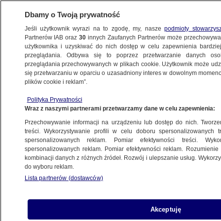
Dbamy o Twoją prywatność
Jeśli użytkownik wyrazi na to zgodę, my, nasze
podmioty stowarzys
Partnerów IAB oraz
30
innych Zaufanych Partnerów może przechowywa
użytkownika i uzyskiwać do nich dostęp w celu zapewnienia bardzi
przeglądania. Odbywa się to poprzez przetwarzanie danych os
przeglądania przechowywanych w plikach cookie. Użytkownik może udzie
TRÓJMIASTO
się przetwarzaniu w oparciu o uzasadniony interes w dowolnym momencie
plików cookie i reklam”.
Był wycieńczony i piszczał. Lis wpadł
Polityka Prywatności
do kanału portowego
Wraz z naszymi partnerami przetwarzamy dane w celu zapewnienia:
Przechowywanie informacji na urządzeniu lub dostęp do nich. Tworzeni
13.10.2024, 12:29
treści. Wykorzystywanie profili w celu doboru spersonalizowanych tr
spersonalizowanych reklam. Pomiar efektywności treści. Wyko
spersonalizowanych reklam. Pomiar efektywności reklam. Rozumienie o
Udostępnij
kombinacji danych z różnych źródeł. Rozwój i ulepszanie usług. Wykor
do wyboru reklam.
Lista partnerów (dostawców)
Akceptuję