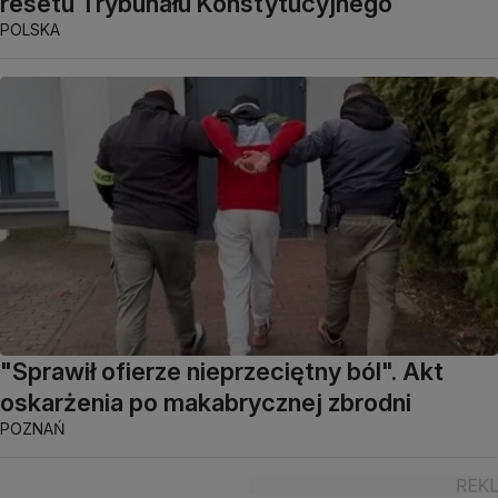
resetu Trybunału Konstytucyjnego
POLSKA
"Sprawił ofierze nieprzeciętny ból". Akt
oskarżenia po makabrycznej zbrodni
POZNAŃ