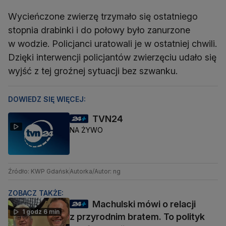
Wycieńczone zwierzę trzymało się ostatniego
stopnia drabinki i do połowy było zanurzone
w wodzie. Policjanci uratowali je w ostatniej chwili.
Dzięki interwencji policjantów zwierzęciu udało się
wyjść z tej groźnej sytuacji bez szwanku.
DOWIEDZ SIĘ WIĘCEJ:
TVN24
NA ŻYWO
Źródło: KWP Gdańsk
Autorka/Autor: ng
ZOBACZ TAKŻE:
Machulski mówi o relacji
1 godz 6 min
z przyrodnim bratem. To polityk