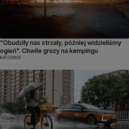
"Obudziły nas strzały, później widzieliśmy
ogień". Chwile grozy na kempingu
KATOWICE