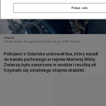
Pokaż cele
Gdańsk
Źródło wideo: Google Earth
Źródło zdj. gł.: KWP Gdańsk
Policjanci z Gdańska uratowali lisa, który wpadł
do kanału portowego w rejonie Martwej Wisły.
Zwierzę było zanurzone w wodzie i resztką sił
trzymało się ostatniego stopnia drabinki.