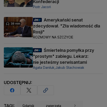
Konfederacji
Piotr Jacoń
Amerykański senat
38 min
zdecydował. "Zła wiadomość dla
Rosji"
ROZMOWY NA SZCZYCIE
Śmiertelna pomyłka przy
"prostym" zabiegu. Lekarz:
nie jesteśmy serwisantami
Agata Daniluk,
Jakub Stachowiak
UDOSTĘPNIJ:
TAGI:
Gdańsk
zwierzęta