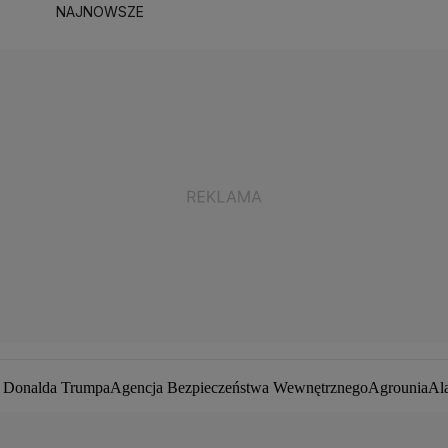
NAJNOWSZE
a Donalda Trumpa
Agencja Bezpieczeństwa Wewnętrznego
Agrounia
Al
ej Duda
Białoruś
Bitcoin
Biuro Bezpieczeństwa Narodowego
Bliski Wsc
by zakaźne
CIA
COVID-19
Cyberbezpieczeństwo
Daniel Obajtek
Darius