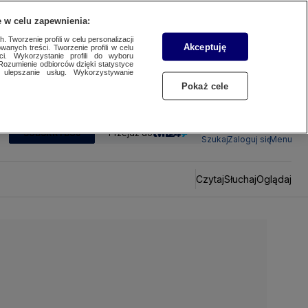
 w celu zapewnienia:
 Tworzenie profili w celu personalizacji
Akceptuję
wanych treści. Tworzenie profili w celu
ci. Wykorzystanie profili do wyboru
Rozumienie odbiorców dzięki statystyce
ulepszanie usług. Wykorzystywanie
Pokaż cele
SUBSKRYBUJ
Przejdź do
Szukaj
Zaloguj się
Menu
Czytaj
Słuchaj
Oglądaj