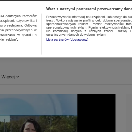
Wraz z naszymi partnerami przetwarzamy dane
161
Zaufanych Partnerów
Przechowywanie informacji na urządzeniu lub dostęp do nich.
treści. Wykorzystywanie profili w celu doboru spersonalizo
ządzeniu użytkownika i
spersonalizowanych reklam. Pomiar efektywności treś
bu przeglądania. Odbywa
spersonalizowanych reklam. Pomiar efektywności reklam. 
ania przechowywanych w
lub kombinacji danych z różnych źródeł. Rozwój i 
ograniczonych danych do wyboru reklam.
zetwarzaniu w oparciu o
ie i reklam”.
Lista partnerów (dostawców)
Więcej