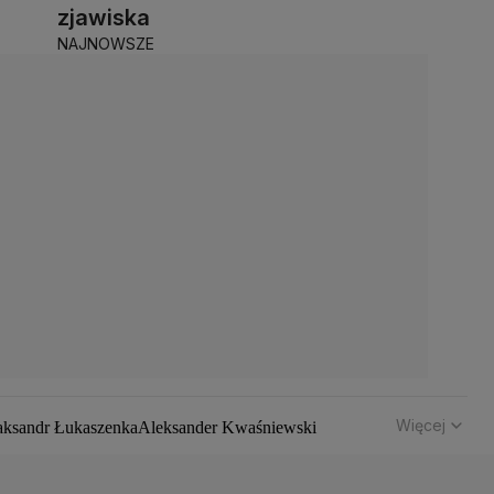
zjawiska
NAJNOWSZE
Więcej
aksandr Łukaszenka
Aleksander Kwaśniewski
hód
Bomba atomowa
Borys Budka
Bruksela
CBŚP
CBA
z Klimczak
Dariusz Korneluk
Dariusz Matecki