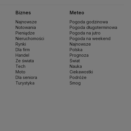
 Kaczyński
J.D. Vance
Joe Biden
Justin Trudeau
Kanada
ch Wałęsa
Lewica
Lotnisko Chopina
Lotto
Biznes
Meteo
ki
Michał Kamiński
Najnowsze
Pogoda godzinowa
ny Narodowej
Ministerstwo Rolnictwa
Notowania
Pogoda długoterminowa
wo Finansów
Ministerstwo Klimatu i Środowiska
Pieniądze
Pogoda na jutro
o Spraw Zagranicznych
Nieruchomości
Moskwa
Pogoda na weekend
Rynki
Najnowsze
 Zdrowia
NASA
NATO
Niemcy
Nord Stream 2
Dla firm
Polska
ka
Pentagon
Piotr Gliński
PIT
PKB Polski
PKO BP
Handel
Prognoza
ść
Prezes NBP Adam Glapiński
Prezydent RP
Ze świata
Świat
Tech
Nauka
sja
Ryszard Petru
Ryszard Kalisz
Moto
Ciekawostki
 terytorialny
Sędziowie
Sejm
Senat RP
Dla seniora
Podróże
werenna Polska
Sztuczna inteligencja
Turystyka
Smog
jska
UOKiK
USA
Władysław Kosiniak-Kamysz
kie 2025
Zjednoczona Prawica