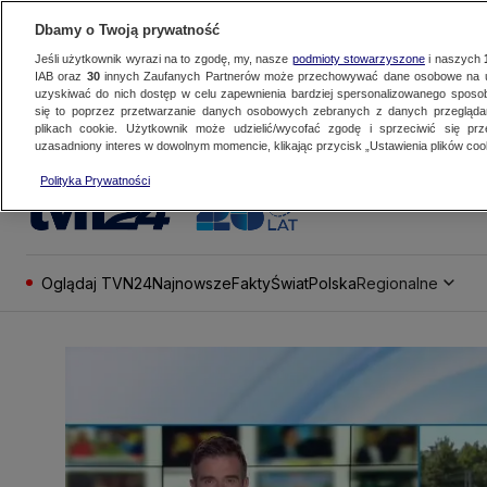
Dbamy o Twoją prywatność
Jeśli użytkownik wyrazi na to zgodę, my, nasze
podmioty stowarzyszone
i naszych
IAB oraz
30
innych Zaufanych Partnerów może przechowywać dane osobowe na ur
uzyskiwać do nich dostęp w celu zapewnienia bardziej spersonalizowanego sposo
się to poprzez przetwarzanie danych osobowych zebranych z danych przegląd
plikach cookie. Użytkownik może udzielić/wycofać zgodę i sprzeciwić się pr
uzasadniony interes w dowolnym momencie, klikając przycisk „Ustawienia plików cook
Polityka Prywatności
Oglądaj TVN24
Najnowsze
Fakty
Świat
Polska
Regionalne