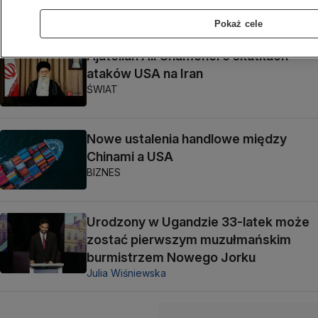
KULTURA I STYL
Pokaż cele
Ajatollah Ali Chamenei o skutkach
ataków USA na Iran
ŚWIAT
Nowe ustalenia handlowe między
Chinami a USA
BIZNES
Urodzony w Ugandzie 33-latek może
zostać pierwszym muzułmańskim
burmistrzem Nowego Jorku
Julia Wiśniewska