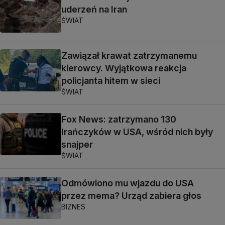
uderzeń na Iran
ŚWIAT
Zawiązał krawat zatrzymanemu
kierowcy. Wyjątkowa reakcja
policjanta hitem w sieci
ŚWIAT
Fox News: zatrzymano 130
Irańczyków w USA, wśród nich były
snajper
ŚWIAT
Odmówiono mu wjazdu do USA
przez mema? Urząd zabiera głos
BIZNES