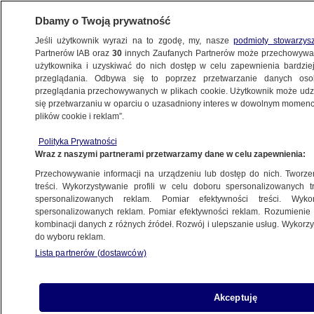
Dbamy o Twoją prywatność
Jeśli użytkownik wyrazi na to zgodę, my, nasze
podmioty stowarzys
Partnerów IAB oraz
30
innych Zaufanych Partnerów może przechowywa
użytkownika i uzyskiwać do nich dostęp w celu zapewnienia bardzi
przeglądania. Odbywa się to poprzez przetwarzanie danych os
przeglądania przechowywanych w plikach cookie. Użytkownik może udzie
USA
się przetwarzaniu w oparciu o uzasadniony interes w dowolnym momencie
plików cookie i reklam”.
Kopnął psa pograniczników "z taką
siłą, że ten poleciał w powietrze"
Polityka Prywatności
Wraz z naszymi partnerami przetwarzamy dane w celu zapewnienia:
ŚWIAT
Przechowywanie informacji na urządzeniu lub dostęp do nich. Tworzeni
treści. Wykorzystywanie profili w celu doboru spersonalizowanych tr
spersonalizowanych reklam. Pomiar efektywności treści. Wyko
"Jeśli to oglądacie, to znaczy,
spersonalizowanych reklam. Pomiar efektywności reklam. Rozumienie o
że nie żyję"
kombinacji danych z różnych źródeł. Rozwój i ulepszanie usług. Wykor
ŚWIAT
do wyboru reklam.
Lista partnerów (dostawców)
Obrabował Kim Kardashian. Zmarł
Akceptuję
miesiąc po wyroku