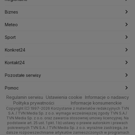
Konfederacja
Krajowa Administracja Skarbowa
Biznes
Podcasty
Kryptowaluty
Fakty po Faktach
Krzysztof Bosak
Krzysztof Hetman
Warszawa
Biznes
Lasy Państwowe
Lech Wałęsa
Lewica
Meteo
Artykuły
Fakty o Świecie
Łódź
Najnowsze
Meteo
Lotnisko Chopina
Lotto
Maciej Wąsik
Marcin Przydacz
Marcin Kierwiński
Marian Banaś
Sport
Newslettery
Ludzie Faktów
Katowice
Notowania
Pogoda godzinowa
Sport
Mariusz Błaszczak
Mariusz Kamiński
Mark Zuckerberg
Mateusz Morawiecki
Zdrowie
Kraków
Pieniądze
Pogoda długoterminowa
Piłka Nożna
Konkret24
Michał Kamiński
Technologia
Poznań
Nieruchomości
Pogoda na jutro
Ministerstwo Aktywów Państwowych
Tenis
Najnowsze
Kontakt24
Ministerstwo Edukacji i Nauki
Kultura i styl
Trójmiasto
Rynki
Pogoda na weekend
Kolarstwo
Polska
Najnowsze
Pozostałe serwisy
Ministerstwo Infrastruktury
Ministerstwo Kultury
Ministerstwo Obrony Narodowej
Ciekawostki
Wrocław
Dla firm
Najnowsze
Skoki Narciarskie
Świat
Gorące Tematy
TVN
Pomoc
Ministerstwo Rolnictwa
Regulamin serwisu
Quizy
Ustawienia cookie
Informacje o nadawcy
Ministerstwo Rozwoju i Technologii
Kielce
Handel
Polska
Sporty zimowe
Polityka
Wyślij zgłoszenie
Dzień Dobry TVN
Centrum pomocy
Polityka prywatności
Informacje konsumenckie
Ministerstwo Sportu i Turystyki
Copyright (C) 1997-2026 Korzystanie z materiałów redakcyjnych TVN
Tematy
Kujawsko-pomorskie
Ze świata
Prognoza
Lekkoatletyka
Zdrowie
Uwaga TVN
Ministerstwo Cyfryzacji
Test zgodności
S.A. / TVN Media Sp. z o.o. wymaga wcześniejszej zgody TVN S.A./
TVN Media Sp. z o.o. oraz zawarcia stosownej umowy licencyjnej. Na
Ministerstwo Edukacji Narodowej
Lublin
podstawie art. 25 ust. 1 pkt. 1 b) ustawy o prawie autorskim i prawach
Tech
Świat
Siatkówka
Tech
HGTV
Oglądaj na TV
Ministerstwo Finansów
pokrewnych TVN S.A. / TVN Media Sp. z o.o. wyraźnie zastrzega, że
dalsze rozpowszechnianie artykułów zamieszczonych w programach
Ministerstwo Klimatu i Środowiska