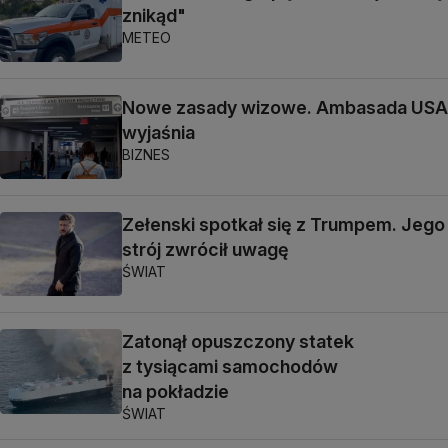
znikąd"
METEO
Nowe zasady wizowe. Ambasada USA
wyjaśnia
BIZNES
Zełenski spotkał się z Trumpem. Jego
strój zwrócił uwagę
ŚWIAT
Zatonął opuszczony statek
z tysiącami samochodów
na pokładzie
ŚWIAT