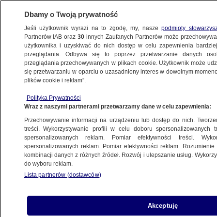
Dbamy o Twoją prywatność
Jeśli użytkownik wyrazi na to zgodę, my, nasze
podmioty stowarzys
Partnerów IAB oraz
30
innych Zaufanych Partnerów może przechowywa
użytkownika i uzyskiwać do nich dostęp w celu zapewnienia bardzi
przeglądania. Odbywa się to poprzez przetwarzanie danych os
przeglądania przechowywanych w plikach cookie. Użytkownik może udzie
SWATCH
się przetwarzaniu w oparciu o uzasadniony interes w dowolnym momencie
plików cookie i reklam”.
Premiera zegarka i incydenty
z udziałem policji. "Dobra wiadomość"
Polityka Prywatności
Wraz z naszymi partnerami przetwarzamy dane w celu zapewnienia:
BIZNES
Przechowywanie informacji na urządzeniu lub dostęp do nich. Tworzeni
treści. Wykorzystywanie profili w celu doboru spersonalizowanych tr
spersonalizowanych reklam. Pomiar efektywności treści. Wyko
Tłumy klientów, interwencje policji
spersonalizowanych reklam. Pomiar efektywności reklam. Rozumienie o
i nieudane zakupy. Premiera zmieniła
kombinacji danych z różnych źródeł. Rozwój i ulepszanie usług. Wykor
do wyboru reklam.
się w chaos
Lista partnerów (dostawców)
BIZNES
Akceptuję