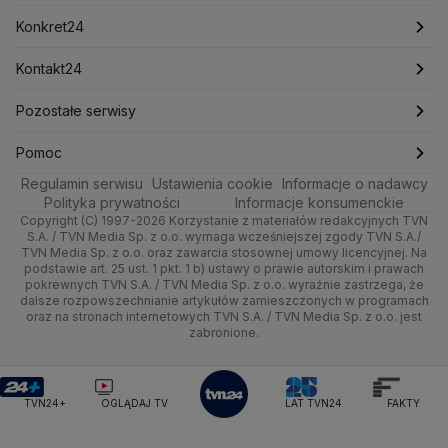
Mark Zuckerberg
Mateusz Morawiecki
Zdrowie
Kraków
Pieniądze
Pogoda długoterminowa
Piłka Nożna
Konkret24
Michał Kamiński
Technologia
Poznań
Nieruchomości
Pogoda na jutro
Ministerstwo Aktywów Państwowych
Tenis
Najnowsze
Kontakt24
Ministerstwo Edukacji i Nauki
Kultura i styl
Trójmiasto
Rynki
Pogoda na weekend
Kolarstwo
Polska
Najnowsze
Pozostałe serwisy
Ministerstwo Infrastruktury
Ministerstwo Kultury
Ministerstwo Obrony Narodowej
Ciekawostki
Wrocław
Dla firm
Najnowsze
Skoki Narciarskie
Świat
Gorące Tematy
TVN
Pomoc
Ministerstwo Rolnictwa
Regulamin serwisu
Quizy
Ustawienia cookie
Informacje o nadawcy
Ministerstwo Rozwoju i Technologii
Kielce
Handel
Polska
Sporty zimowe
Polityka
Wyślij zgłoszenie
Dzień Dobry TVN
Centrum pomocy
Polityka prywatności
Informacje konsumenckie
Ministerstwo Sportu i Turystyki
Copyright (C) 1997-2026 Korzystanie z materiałów redakcyjnych TVN
Tematy
Kujawsko-pomorskie
Ze świata
Prognoza
Lekkoatletyka
Zdrowie
Uwaga TVN
Ministerstwo Cyfryzacji
Test zgodności
S.A. / TVN Media Sp. z o.o. wymaga wcześniejszej zgody TVN S.A./
TVN Media Sp. z o.o. oraz zawarcia stosownej umowy licencyjnej. Na
Ministerstwo Edukacji Narodowej
Lublin
podstawie art. 25 ust. 1 pkt. 1 b) ustawy o prawie autorskim i prawach
Tech
Świat
Siatkówka
Tech
HGTV
Oglądaj na TV
Ministerstwo Finansów
pokrewnych TVN S.A. / TVN Media Sp. z o.o. wyraźnie zastrzega, że
dalsze rozpowszechnianie artykułów zamieszczonych w programach
Ministerstwo Klimatu i Środowiska
Lubuskie
Moto
Nauka
F1
Nauka
TVN Turbo
Zrealizuj voucher
oraz na stronach internetowych TVN S.A. / TVN Media Sp. z o.o. jest
Ministerstwo Nauki i Szkolnictwa Wyższego
zabronione.
Olsztyn
Dla seniora
Ciekawostki
Ministerstwo Sprawiedliwości
Rozrywka
TVN Style
Ministerstwo Rodziny, Pracy i Polityki Społecznej
Opole
Turystyka
Podróże
TVN7
Ministerstwo Spraw Zagranicznych
Moskwa
TVN24+
OGLĄDAJ TV
LAT TVN24
FAKTY
Naczelny Sąd Administracyjny
Rzeszów
Smog
TTV