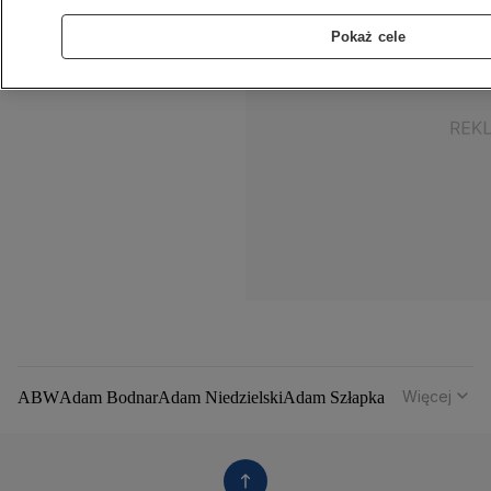
Pokaż cele
Więcej
ABW
Adam Bodnar
Adam Niedzielski
Adam Szłapka
Administracja Donalda Trumpa
Agencja Bezpieczeństwa Wewnętrznego
Agrounia
Alaksandr Łukaszenka
Aleksander Kwaśniewski