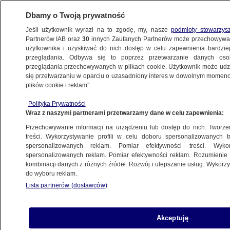
Dbamy o Twoją prywatność
Jeśli użytkownik wyrazi na to zgodę, my, nasze
podmioty stowarzys
Partnerów IAB oraz
30
innych Zaufanych Partnerów może przechowywa
użytkownika i uzyskiwać do nich dostęp w celu zapewnienia bardzi
przeglądania. Odbywa się to poprzez przetwarzanie danych os
przeglądania przechowywanych w plikach cookie. Użytkownik może udzie
PROGNOZA
się przetwarzaniu w oparciu o uzasadniony interes w dowolnym momencie
plików cookie i reklam”.
Przeważnie ślisko i wietrznie
METEO
Polityka Prywatności
Wraz z naszymi partnerami przetwarzamy dane w celu zapewnienia:
Przechowywanie informacji na urządzeniu lub dostęp do nich. Tworzeni
treści. Wykorzystywanie profili w celu doboru spersonalizowanych tr
spersonalizowanych reklam. Pomiar efektywności treści. Wyko
Prognoza pogody na dziś: jeszcze
spersonalizowanych reklam. Pomiar efektywności reklam. Rozumienie o
chłodno i wietrznie
kombinacji danych z różnych źródeł. Rozwój i ulepszanie usług. Wykor
METEO
do wyboru reklam.
Lista partnerów (dostawców)
Burze w kraju ucichły, ale w czwartek
Akceptuję
znowu się pojawią