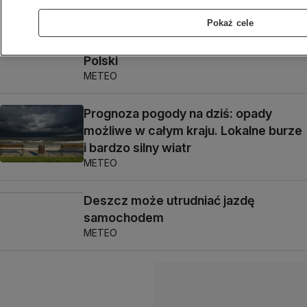
METEO
Pokaż cele
Może być ślisko. Zagrzmi na północy
Polski
METEO
Prognoza pogody na dziś: opady
możliwe w całym kraju. Lokalne burze
i bardzo silny wiatr
METEO
Deszcz może utrudniać jazdę
samochodem
METEO