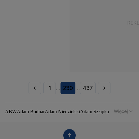
1
230
437
...
...
Więcej
ABW
Adam Bodnar
Adam Niedzielski
Adam Szłapka
Administracja Donalda Trumpa
Agencja Bezpieczeństwa Wewnętrznego
Agrounia
Alaksandr Łukaszenka
Aleksander Kwaśniewski