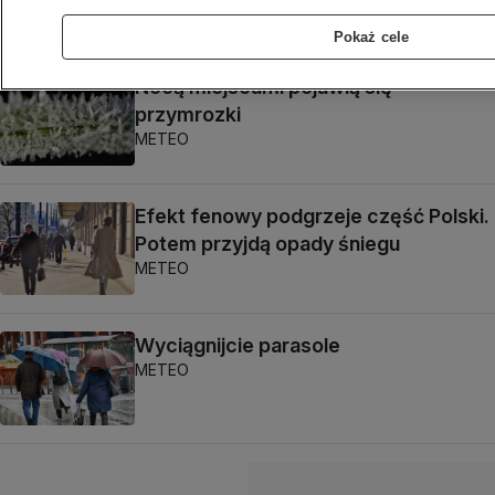
Pokaż cele
Nocą miejscami pojawią się
przymrozki
METEO
Efekt fenowy podgrzeje część Polski.
Potem przyjdą opady śniegu
METEO
Wyciągnijcie parasole
METEO