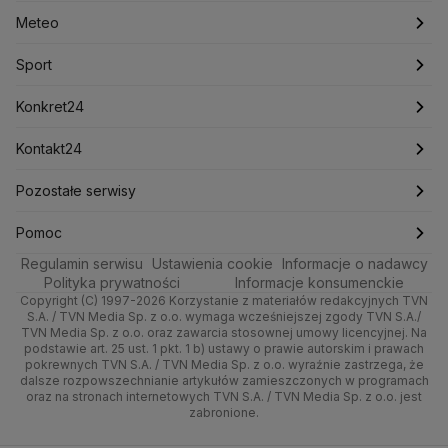
Lasy Państwowe
Lech Wałęsa
Lewica
Meteo
Artykuły
Fakty o Świecie
Łódź
Najnowsze
Meteo
Lotnisko Chopina
Lotto
Maciej Wąsik
Marcin Przydacz
Marcin Kierwiński
Marian Banaś
Sport
Newslettery
Ludzie Faktów
Katowice
Notowania
Pogoda godzinowa
Sport
Mariusz Błaszczak
Mariusz Kamiński
Mark Zuckerberg
Mateusz Morawiecki
Zdrowie
Kraków
Pieniądze
Pogoda długoterminowa
Piłka Nożna
Konkret24
Michał Kamiński
Technologia
Poznań
Nieruchomości
Pogoda na jutro
Ministerstwo Aktywów Państwowych
Tenis
Najnowsze
Kontakt24
Ministerstwo Edukacji i Nauki
Kultura i styl
Trójmiasto
Rynki
Pogoda na weekend
Kolarstwo
Polska
Najnowsze
Pozostałe serwisy
Ministerstwo Infrastruktury
Ministerstwo Kultury
Ministerstwo Obrony Narodowej
Ciekawostki
Wrocław
Dla firm
Najnowsze
Skoki Narciarskie
Świat
Gorące Tematy
TVN
Pomoc
Ministerstwo Rolnictwa
Regulamin serwisu
Quizy
Ustawienia cookie
Informacje o nadawcy
Ministerstwo Rozwoju i Technologii
Kielce
Handel
Polska
Sporty zimowe
Polityka
Wyślij zgłoszenie
Dzień Dobry TVN
Centrum pomocy
Polityka prywatności
Informacje konsumenckie
Ministerstwo Sportu i Turystyki
Copyright (C) 1997-2026 Korzystanie z materiałów redakcyjnych TVN
Tematy
Kujawsko-pomorskie
Ze świata
Prognoza
Lekkoatletyka
Zdrowie
Uwaga TVN
Ministerstwo Cyfryzacji
Test zgodności
S.A. / TVN Media Sp. z o.o. wymaga wcześniejszej zgody TVN S.A./
TVN Media Sp. z o.o. oraz zawarcia stosownej umowy licencyjnej. Na
Ministerstwo Edukacji Narodowej
Lublin
podstawie art. 25 ust. 1 pkt. 1 b) ustawy o prawie autorskim i prawach
Tech
Świat
Siatkówka
Tech
HGTV
Oglądaj na TV
Ministerstwo Finansów
pokrewnych TVN S.A. / TVN Media Sp. z o.o. wyraźnie zastrzega, że
dalsze rozpowszechnianie artykułów zamieszczonych w programach
Ministerstwo Klimatu i Środowiska
Lubuskie
Moto
Nauka
F1
Nauka
TVN Turbo
Zrealizuj voucher
oraz na stronach internetowych TVN S.A. / TVN Media Sp. z o.o. jest
Ministerstwo Nauki i Szkolnictwa Wyższego
zabronione.
Olsztyn
Dla seniora
Ciekawostki
Ministerstwo Sprawiedliwości
Rozrywka
TVN Style