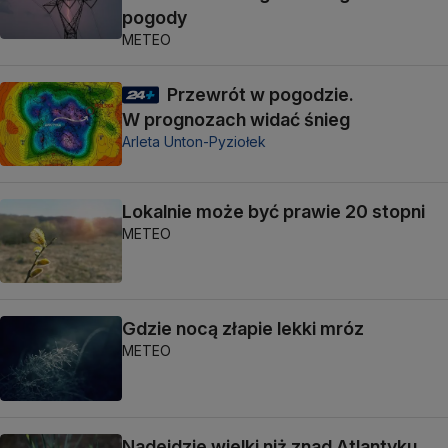
pogody
METEO
Przewrót w pogodzie.
W prognozach widać śnieg
Arleta Unton-Pyziołek
Lokalnie może być prawie 20 stopni
METEO
Gdzie nocą złapie lekki mróz
METEO
Nadejdzie wielki niż znad Atlantyku.