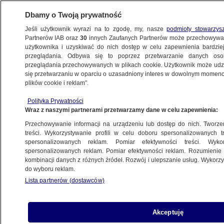
Dbamy o Twoją prywatność
Jeśli użytkownik wyrazi na to zgodę, my, nasze
podmioty stowarzys
Partnerów IAB oraz
30
innych Zaufanych Partnerów może przechowywa
użytkownika i uzyskiwać do nich dostęp w celu zapewnienia bardzi
przeglądania. Odbywa się to poprzez przetwarzanie danych os
przeglądania przechowywanych w plikach cookie. Użytkownik może udzie
PROGNOZA
się przetwarzaniu w oparciu o uzasadniony interes w dowolnym momencie
plików cookie i reklam”.
Pogoda na weekend. Zacznie się
zmiana aury
Polityka Prywatności
Wraz z naszymi partnerami przetwarzamy dane w celu zapewnienia:
METEO
Przechowywanie informacji na urządzeniu lub dostęp do nich. Tworzeni
treści. Wykorzystywanie profili w celu doboru spersonalizowanych tr
spersonalizowanych reklam. Pomiar efektywności treści. Wyko
Jaka będzie Wielkanoc? IMGW podał
spersonalizowanych reklam. Pomiar efektywności reklam. Rozumienie o
prognozę
kombinacji danych z różnych źródeł. Rozwój i ulepszanie usług. Wykor
METEO
do wyboru reklam.
Lista partnerów (dostawców)
Będzie ciepło, ale miejscami popada
Akceptuję
METEO