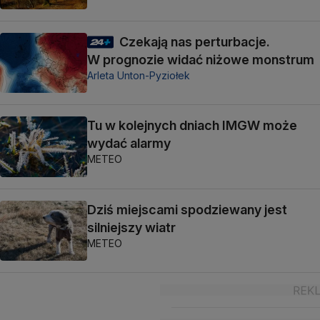
Czekają nas perturbacje.
W prognozie widać niżowe monstrum
Arleta Unton-Pyziołek
Tu w kolejnych dniach IMGW może
wydać alarmy
METEO
Dziś miejscami spodziewany jest
silniejszy wiatr
METEO