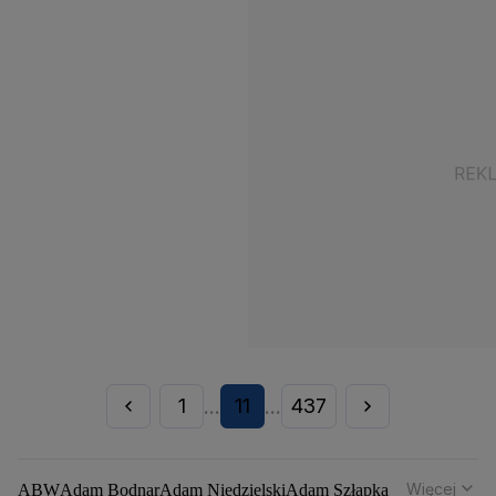
1
11
437
...
...
Więcej
ABW
Adam Bodnar
Adam Niedzielski
Adam Szłapka