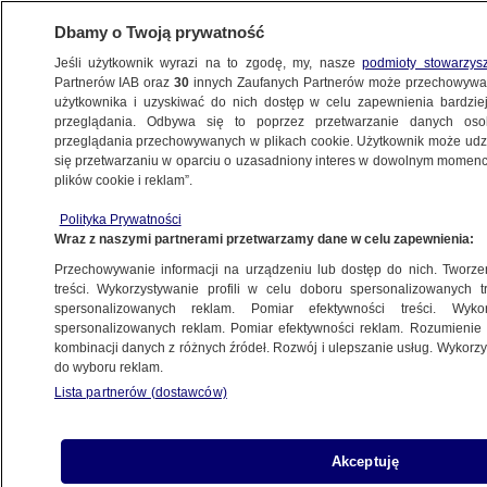
Dbamy o Twoją prywatność
Jeśli użytkownik wyrazi na to zgodę, my, nasze
podmioty stowarzys
Partnerów IAB oraz
30
innych Zaufanych Partnerów może przechowywa
użytkownika i uzyskiwać do nich dostęp w celu zapewnienia bardzi
przeglądania. Odbywa się to poprzez przetwarzanie danych os
przeglądania przechowywanych w plikach cookie. Użytkownik może udzie
MARSZ RÓWNOŚCI W SZCZECINIE
się przetwarzaniu w oparciu o uzasadniony interes w dowolnym momencie
plików cookie i reklam”.
Aktywistka zaatakowana po Marszu
Równości. Są zarzuty
Polityka Prywatności
Wraz z naszymi partnerami przetwarzamy dane w celu zapewnienia:
SZCZECIN
Przechowywanie informacji na urządzeniu lub dostęp do nich. Tworzeni
treści. Wykorzystywanie profili w celu doboru spersonalizowanych tr
spersonalizowanych reklam. Pomiar efektywności treści. Wyko
Po Marszu Równości stała
spersonalizowanych reklam. Pomiar efektywności reklam. Rozumienie o
na przystanku, została zaatakowana.
kombinacji danych z różnych źródeł. Rozwój i ulepszanie usług. Wykor
do wyboru reklam.
Policja sprawdza
Lista partnerów (dostawców)
SZCZECIN
Akceptuję