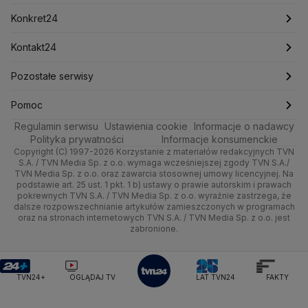
Mark Zuckerberg
Mateusz Morawiecki
Zdrowie
Kraków
Pieniądze
Pogoda długoterminowa
Piłka Nożna
Konkret24
Michał Kamiński
Technologia
Poznań
Nieruchomości
Pogoda na jutro
Ministerstwo Aktywów Państwowych
Tenis
Najnowsze
Kontakt24
Ministerstwo Edukacji i Nauki
Kultura i styl
Trójmiasto
Rynki
Pogoda na weekend
Kolarstwo
Polska
Najnowsze
Pozostałe serwisy
Ministerstwo Infrastruktury
Ministerstwo Kultury
Ministerstwo Obrony Narodowej
Ciekawostki
Wrocław
Dla firm
Najnowsze
Skoki Narciarskie
Świat
Gorące Tematy
TVN
Pomoc
Ministerstwo Rolnictwa
Regulamin serwisu
Quizy
Ustawienia cookie
Informacje o nadawcy
Ministerstwo Rozwoju i Technologii
Kielce
Handel
Polska
Sporty zimowe
Polityka
Wyślij zgłoszenie
Dzień Dobry TVN
Centrum pomocy
Polityka prywatności
Informacje konsumenckie
Ministerstwo Sportu i Turystyki
Copyright (C) 1997-2026 Korzystanie z materiałów redakcyjnych TVN
Tematy
Kujawsko-pomorskie
Ze świata
Prognoza
Lekkoatletyka
Zdrowie
Uwaga TVN
Ministerstwo Cyfryzacji
Test zgodności
S.A. / TVN Media Sp. z o.o. wymaga wcześniejszej zgody TVN S.A./
TVN Media Sp. z o.o. oraz zawarcia stosownej umowy licencyjnej. Na
Ministerstwo Edukacji Narodowej
Lublin
podstawie art. 25 ust. 1 pkt. 1 b) ustawy o prawie autorskim i prawach
Tech
Świat
Siatkówka
Tech
HGTV
Oglądaj na TV
Ministerstwo Finansów
pokrewnych TVN S.A. / TVN Media Sp. z o.o. wyraźnie zastrzega, że
dalsze rozpowszechnianie artykułów zamieszczonych w programach
Ministerstwo Klimatu i Środowiska
Lubuskie
Moto
Nauka
F1
Nauka
TVN Turbo
Zrealizuj voucher
oraz na stronach internetowych TVN S.A. / TVN Media Sp. z o.o. jest
Ministerstwo Nauki i Szkolnictwa Wyższego
zabronione.
Olsztyn
Dla seniora
Ciekawostki
Ministerstwo Sprawiedliwości
Rozrywka
TVN Style
Ministerstwo Rodziny, Pracy i Polityki Społecznej
Opole
Turystyka
Podróże
TVN7
Ministerstwo Spraw Zagranicznych
Moskwa
TVN24+
OGLĄDAJ TV
LAT TVN24
FAKTY
Naczelny Sąd Administracyjny
Rzeszów
Smog
TTV