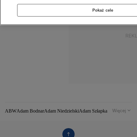
Pokaż cele
Więcej
ABW
Adam Bodnar
Adam Niedzielski
Adam Szłapka
Administracja Donalda Trumpa
Agencja Bezpieczeństwa Wewnętrznego
Agrounia
Alaksandr Łukaszenka
Aleksander Kwaśniewski