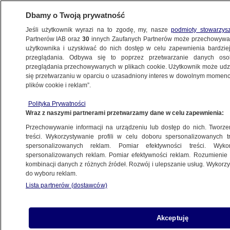
Dbamy o Twoją prywatność
Jeśli użytkownik wyrazi na to zgodę, my, nasze
podmioty stowarzys
Partnerów IAB oraz
30
innych Zaufanych Partnerów może przechowywa
użytkownika i uzyskiwać do nich dostęp w celu zapewnienia bardzi
przeglądania. Odbywa się to poprzez przetwarzanie danych os
przeglądania przechowywanych w plikach cookie. Użytkownik może udzie
GRY I KONSOLE
się przetwarzaniu w oparciu o uzasadniony interes w dowolnym momencie
plików cookie i reklam”.
Apple, Xbox i Nintendo podnoszą
ceny. Kryzys uderza w elektronikę
Polityka Prywatności
Wraz z naszymi partnerami przetwarzamy dane w celu zapewnienia:
BIZNES
Przechowywanie informacji na urządzeniu lub dostęp do nich. Tworzeni
treści. Wykorzystywanie profili w celu doboru spersonalizowanych tr
spersonalizowanych reklam. Pomiar efektywności treści. Wyko
Nintendo pod presją. Inwestorzy
spersonalizowanych reklam. Pomiar efektywności reklam. Rozumienie o
czekają na nowe gry
kombinacji danych z różnych źródeł. Rozwój i ulepszanie usług. Wykor
BIZNES
do wyboru reklam.
Lista partnerów (dostawców)
Sony z dużymi zmianami. "Niektóre
Akceptuję
funkcje nie będą dostępne"