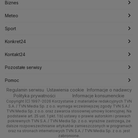
Biznes
Podcasty
Kryptowaluty
Fakty po Faktach
Krzysztof Bosak
Krzysztof Hetman
Warszawa
Biznes
Lasy Państwowe
Lech Wałęsa
Lewica
Meteo
Artykuły
Fakty o Świecie
Łódź
Najnowsze
Meteo
Lotnisko Chopina
Lotto
Maciej Wąsik
Marcin Przydacz
Marcin Kierwiński
Marian Banaś
Sport
Newslettery
Ludzie Faktów
Katowice
Notowania
Pogoda godzinowa
Sport
Mariusz Błaszczak
Mariusz Kamiński
Mark Zuckerberg
Mateusz Morawiecki
Zdrowie
Kraków
Pieniądze
Pogoda długoterminowa
Piłka Nożna
Konkret24
Michał Kamiński
Technologia
Poznań
Nieruchomości
Pogoda na jutro
Ministerstwo Aktywów Państwowych
Tenis
Najnowsze
Kontakt24
Ministerstwo Edukacji i Nauki
Kultura i styl
Trójmiasto
Rynki
Pogoda na weekend
Kolarstwo
Polska
Najnowsze
Pozostałe serwisy
Ministerstwo Infrastruktury
Ministerstwo Kultury
Ministerstwo Obrony Narodowej
Ciekawostki
Wrocław
Dla firm
Najnowsze
Skoki Narciarskie
Świat
Gorące Tematy
TVN
Pomoc
Ministerstwo Rolnictwa
Regulamin serwisu
Quizy
Ustawienia cookie
Informacje o nadawcy
Ministerstwo Rozwoju i Technologii
Kielce
Handel
Polska
Sporty zimowe
Polityka
Wyślij zgłoszenie
Dzień Dobry TVN
Centrum pomocy
Polityka prywatności
Informacje konsumenckie
Ministerstwo Sportu i Turystyki
Copyright (C) 1997-2026 Korzystanie z materiałów redakcyjnych TVN
Tematy
Kujawsko-pomorskie
Ze świata
Prognoza
Lekkoatletyka
Zdrowie
Uwaga TVN
Ministerstwo Cyfryzacji
Test zgodności
S.A. / TVN Media Sp. z o.o. wymaga wcześniejszej zgody TVN S.A./
TVN Media Sp. z o.o. oraz zawarcia stosownej umowy licencyjnej. Na
Ministerstwo Edukacji Narodowej
Lublin
podstawie art. 25 ust. 1 pkt. 1 b) ustawy o prawie autorskim i prawach
Tech
Świat
Siatkówka
Tech
HGTV
Oglądaj na TV
Ministerstwo Finansów
pokrewnych TVN S.A. / TVN Media Sp. z o.o. wyraźnie zastrzega, że
dalsze rozpowszechnianie artykułów zamieszczonych w programach
Ministerstwo Klimatu i Środowiska
Lubuskie
Moto
Nauka
F1
Nauka
TVN Turbo
Zrealizuj voucher
oraz na stronach internetowych TVN S.A. / TVN Media Sp. z o.o. jest
Ministerstwo Nauki i Szkolnictwa Wyższego
zabronione.