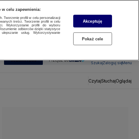
 w celu zapewnienia:
 Tworzenie profili w celu personalizacji
Akceptuję
wanych treści. Tworzenie profili w celu
ci. Wykorzystanie profili do wyboru
Rozumienie odbiorców dzięki statystyce
ulepszanie usług. Wykorzystywanie
Pokaż cele
SUBSKRYBUJ
Przejdź do
Szukaj
Zaloguj się
Menu
Czytaj
Słuchaj
Oglądaj