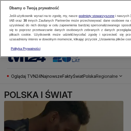
Dbamy o Twoją prywatność
Jeśli użytkownik wyrazi na to zgodę, my, nasze
podmioty stowarzyszone
i naszych
IAB oraz
30
innych Zaufanych Partnerów może przechowywać dane osobowe na ur
uzyskiwać do nich dostęp w celu zapewnienia bardziej spersonalizowanego sposo
się to poprzez przetwarzanie danych osobowych zebranych z danych przegląd
plikach cookie. Użytkownik może udzielić/wycofać zgodę i sprzeciwić się pr
uzasadniony interes w dowolnym momencie, klikając przycisk „Ustawienia plików cook
Polityka Prywatności
Oglądaj TVN24
Najnowsze
Fakty
Świat
Polska
Regionalne
POLSKA I ŚWIAT