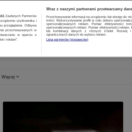
Wraz z naszymi partnerami przetwarzamy dane
161
Zaufanych Partnerów
Przechowywanie informacji na urządzeniu lub dostęp do nich.
treści. Wykorzystywanie profili w celu doboru spersonalizo
ządzeniu użytkownika i
spersonalizowanych reklam. Pomiar efektywności treś
bu przeglądania. Odbywa
spersonalizowanych reklam. Pomiar efektywności reklam. 
ania przechowywanych w
lub kombinacji danych z różnych źródeł. Rozwój i 
ograniczonych danych do wyboru reklam.
zetwarzaniu w oparciu o
ie i reklam”.
Lista partnerów (dostawców)
Więcej