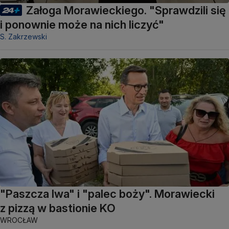
Załoga Morawieckiego. "Sprawdzili się
i ponownie może na nich liczyć"
S. Zakrzewski
"Paszcza lwa" i "palec boży". Morawiecki
z pizzą w bastionie KO
WROCŁAW