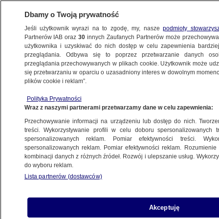
Dbamy o Twoją prywatność
Jeśli użytkownik wyrazi na to zgodę, my, nasze
podmioty stowarzys
Partnerów IAB oraz
30
innych Zaufanych Partnerów może przechowywa
użytkownika i uzyskiwać do nich dostęp w celu zapewnienia bardzi
przeglądania. Odbywa się to poprzez przetwarzanie danych os
przeglądania przechowywanych w plikach cookie. Użytkownik może udzie
PROGRAMY
się przetwarzaniu w oparciu o uzasadniony interes w dowolnym momencie
plików cookie i reklam”.
Oświadczenie na wagę złota
Polityka Prywatności
Wraz z naszymi partnerami przetwarzamy dane w celu zapewnienia:
29.06.2017, 07:42
Przechowywanie informacji na urządzeniu lub dostęp do nich. Tworzeni
treści. Wykorzystywanie profili w celu doboru spersonalizowanych tr
Udostępnij
spersonalizowanych reklam. Pomiar efektywności treści. Wyko
spersonalizowanych reklam. Pomiar efektywności reklam. Rozumienie o
kombinacji danych z różnych źródeł. Rozwój i ulepszanie usług. Wykor
do wyboru reklam.
Lista partnerów (dostawców)
Akceptuję