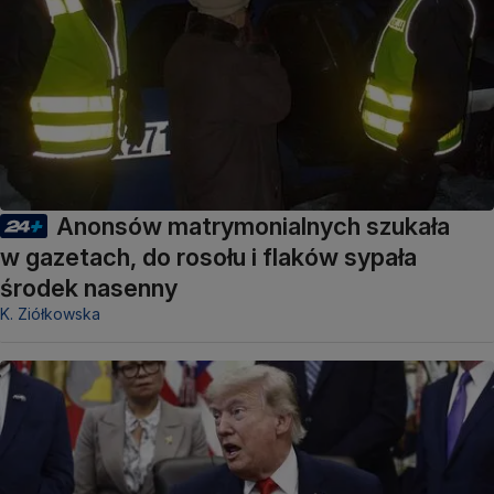
Anonsów matrymonialnych szukała
w gazetach, do rosołu i flaków sypała
środek nasenny
K. Ziółkowska