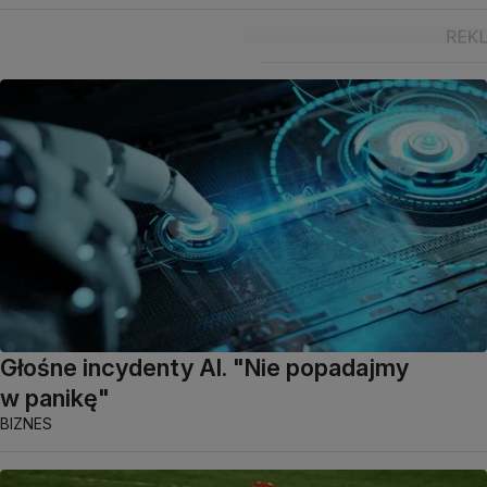
Głośne incydenty AI. "Nie popadajmy
w panikę"
BIZNES