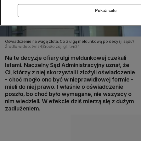
Pokaż cele
Oświadczenie na wagę złota. Co z ulgą meldunkową po decyzji sądu?
Źródło wideo: tvn24
Źródło zdj. gł.: tvn24
Na te decyzje ofiary ulgi meldunkowej czekali
latami. Naczelny Sąd Administracyjny uznał, że
Ci, którzy z niej skorzystali i złożyli oświadczenie
- choć mogło ono być w nieprawidłowej formie -
mieli do niej prawo. I właśnie o oświadczenie
poszło, bo choć było wymagane, nie wszyscy o
nim wiedzieli. W efekcie dziś mierzą się z dużym
zadłużeniem.