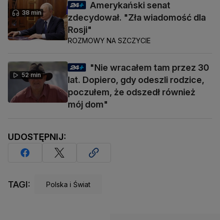
Amerykański senat
38 min
zdecydował. "Zła wiadomość dla
Rosji"
ROZMOWY NA SZCZYCIE
"Nie wracałem tam przez 30
52 min
lat. Dopiero, gdy odeszli rodzice,
poczułem, że odszedł również
mój dom"
UDOSTĘPNIJ:
TAGI:
Polska i Świat