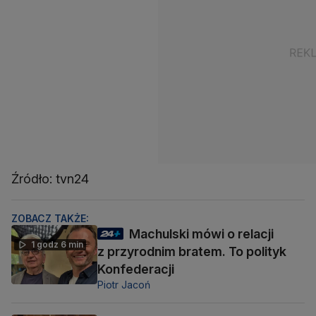
Źródło: tvn24
ZOBACZ TAKŻE:
Machulski mówi o relacji
1 godz 6 min
z przyrodnim bratem. To polityk
Konfederacji
Piotr Jacoń