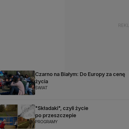
Czarno na Białym: Do Europy za cenę
życia
ŚWIAT
"Składaki", czyli życie
po przeszczepie
PROGRAMY