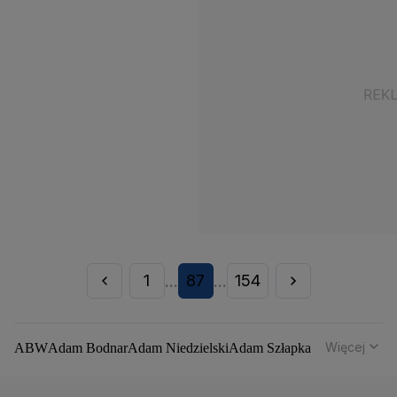
1
87
154
...
...
Więcej
ABW
Adam Bodnar
Adam Niedzielski
Adam Szłapka
Administracja Donalda Trumpa
Agencja Bezpieczeństwa Wewnętrznego
Agrounia