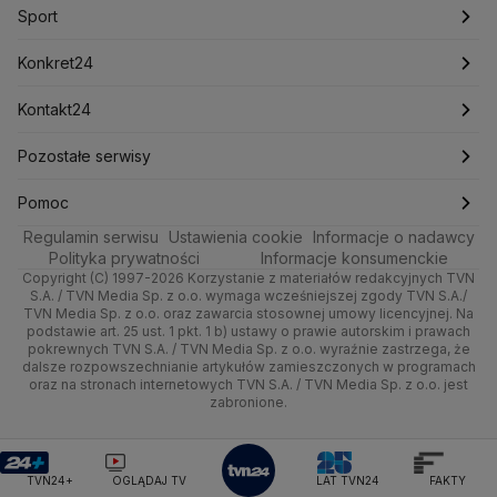
Marcin Przydacz
Marcin Kierwiński
Marian Banaś
Sport
Newslettery
Ludzie Faktów
Katowice
Notowania
Pogoda godzinowa
Sport
Mariusz Błaszczak
Mariusz Kamiński
Mark Zuckerberg
Mateusz Morawiecki
Zdrowie
Kraków
Pieniądze
Pogoda długoterminowa
Piłka Nożna
Konkret24
Michał Kamiński
Technologia
Poznań
Nieruchomości
Pogoda na jutro
Ministerstwo Aktywów Państwowych
Tenis
Najnowsze
Kontakt24
Ministerstwo Edukacji i Nauki
Kultura i styl
Trójmiasto
Rynki
Pogoda na weekend
Kolarstwo
Polska
Najnowsze
Pozostałe serwisy
Ministerstwo Infrastruktury
Ministerstwo Kultury
Ministerstwo Obrony Narodowej
Ciekawostki
Wrocław
Dla firm
Najnowsze
Skoki Narciarskie
Świat
Gorące Tematy
TVN
Pomoc
Ministerstwo Rolnictwa
Regulamin serwisu
Quizy
Ustawienia cookie
Informacje o nadawcy
Ministerstwo Rozwoju i Technologii
Kielce
Handel
Polska
Sporty zimowe
Polityka
Wyślij zgłoszenie
Dzień Dobry TVN
Centrum pomocy
Polityka prywatności
Informacje konsumenckie
Ministerstwo Sportu i Turystyki
Copyright (C) 1997-2026 Korzystanie z materiałów redakcyjnych TVN
Tematy
Kujawsko-pomorskie
Ze świata
Prognoza
Lekkoatletyka
Zdrowie
Uwaga TVN
Ministerstwo Cyfryzacji
Test zgodności
S.A. / TVN Media Sp. z o.o. wymaga wcześniejszej zgody TVN S.A./
TVN Media Sp. z o.o. oraz zawarcia stosownej umowy licencyjnej. Na
Ministerstwo Edukacji Narodowej
Lublin
podstawie art. 25 ust. 1 pkt. 1 b) ustawy o prawie autorskim i prawach
Tech
Świat
Siatkówka
Tech
HGTV
Oglądaj na TV
Ministerstwo Finansów
pokrewnych TVN S.A. / TVN Media Sp. z o.o. wyraźnie zastrzega, że
dalsze rozpowszechnianie artykułów zamieszczonych w programach
Ministerstwo Klimatu i Środowiska
Lubuskie
Moto
Nauka
F1
Nauka
TVN Turbo
Zrealizuj voucher
oraz na stronach internetowych TVN S.A. / TVN Media Sp. z o.o. jest
Ministerstwo Nauki i Szkolnictwa Wyższego
zabronione.
Olsztyn
Dla seniora
Ciekawostki
Ministerstwo Sprawiedliwości
Rozrywka
TVN Style
Ministerstwo Rodziny, Pracy i Polityki Społecznej
Opole
Turystyka
Podróże
TVN7
Ministerstwo Spraw Zagranicznych
Moskwa
TVN24+
OGLĄDAJ TV
LAT TVN24
FAKTY