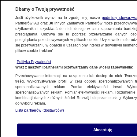
Dbamy o Twoją prywatność
Jeśli użytkownik wyrazi na to zgodę, my, nasze
podmioty stowarzys
Partnerów IAB oraz
30
innych Zaufanych Partnerów może przechowywa
użytkownika i uzyskiwać do nich dostęp w celu zapewnienia bardzi
przeglądania. Odbywa się to poprzez przetwarzanie danych os
przeglądania przechowywanych w plikach cookie. Użytkownik może udzie
CZARNO NA BIAŁYM
się przetwarzaniu w oparciu o uzasadniony interes w dowolnym momencie
plików cookie i reklam”.
Czarno na białym: Konwojent
za grosze
Polityka Prywatności
Wraz z naszymi partnerami przetwarzamy dane w celu zapewnienia:
PROGRAMY
Przechowywanie informacji na urządzeniu lub dostęp do nich. Tworzeni
treści. Wykorzystywanie profili w celu doboru spersonalizowanych tr
spersonalizowanych reklam. Pomiar efektywności treści. Wyko
Czarno na białym: Sprawcy nieznani
spersonalizowanych reklam. Pomiar efektywności reklam. Rozumienie o
PROGRAMY
kombinacji danych z różnych źródeł. Rozwój i ulepszanie usług. Wykor
do wyboru reklam.
Lista partnerów (dostawców)
Czarno na białym: P(l)an doskonały
Akceptuję
POZNAŃ