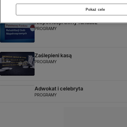
Pokaż cele
Niepełnosprawny fundusz
PROGRAMY
Zaślepieni kasą
PROGRAMY
Adwokat i celebryta
PROGRAMY