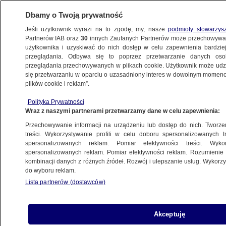
Dbamy o Twoją prywatność
Jeśli użytkownik wyrazi na to zgodę, my, nasze
podmioty stowarzys
Partnerów IAB oraz
30
innych Zaufanych Partnerów może przechowywa
użytkownika i uzyskiwać do nich dostęp w celu zapewnienia bardzi
przeglądania. Odbywa się to poprzez przetwarzanie danych os
przeglądania przechowywanych w plikach cookie. Użytkownik może udzie
SZCZECIN
się przetwarzaniu w oparciu o uzasadniony interes w dowolnym momencie
plików cookie i reklam”.
Jechał za szybko, stracił prawo jazdy
Polityka Prywatności
Wraz z naszymi partnerami przetwarzamy dane w celu zapewnienia:
Oprac.
Rafał Molenda
Przechowywanie informacji na urządzeniu lub dostęp do nich. Tworzeni
14.05.2026, 12:28
treści. Wykorzystywanie profili w celu doboru spersonalizowanych tr
spersonalizowanych reklam. Pomiar efektywności treści. Wyko
spersonalizowanych reklam. Pomiar efektywności reklam. Rozumienie o
Posłuchaj artykułu
kombinacji danych z różnych źródeł. Rozwój i ulepszanie usług. Wykor
Czyta lektor AI
do wyboru reklam.
Lista partnerów (dostawców)
Akceptuję