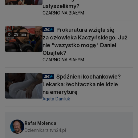
usłyszeliśmy?
CZARNO NA BIAŁYM
Prokuratura wzięła się
28 min
za człowieka Kaczyńskiego. Już
nie "wszystko mogę" Daniel
Obajtek?
CZARNO NA BIAŁYM
Spóźnieni kochankowie?
Lekarka: łechtaczka nie idzie
na emeryturę
Agata Daniluk
Rafał Molenda
Dziennikarz tvn24.pl