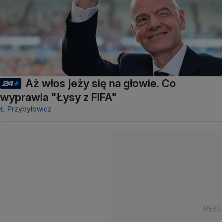
Aż włos jeży się na głowie. Co
wyprawia "Łysy z FIFA"
Ł. Przybyłowicz