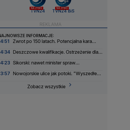
NA ŻYWO
NA ŻYWO
TVN24
TVN24 BiS
NAJNOWSZE INFORMACJE:
14:51
Zwrot po 150 latach. Potencjalna kara
liczona w dziesiątkach tysięcy
14:34
Deszczowe kwalifikacje. Ostrzeżenie dla
Zmarzlika
14:23
Sikorski: nawet minister spraw
zagranicznych korzysta
13:57
Nowojorskie ulice jak potoki. "Wyszedłem
w zupełną ciemność, nagle zaczęło lać"
Zobacz wszystkie