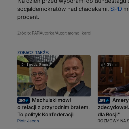
Na dzień przed wyborami do Bundestagu 
socjaldemokratów nad chadekami.
SPD
ma
procent.
Źródło: PAP
Autorka/Autor: momo, karol
ZOBACZ TAKŻE:
1 godz 6 min
38 min
Machulski mówi
Amery
o relacji z przyrodnim bratem.
zdecydował.
To polityk Konfederacji
dla Rosji"
Piotr Jacoń
ROZMOWY NA S