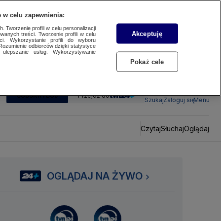
 w celu zapewnienia:
 Tworzenie profili w celu personalizacji
Akceptuję
wanych treści. Tworzenie profili w celu
ci. Wykorzystanie profili do wyboru
Rozumienie odbiorców dzięki statystyce
ulepszanie usług. Wykorzystywanie
Pokaż cele
SUBSKRYBUJ
Przejdź do
Szukaj
Zaloguj się
Menu
Czytaj
Słuchaj
Oglądaj
OGLĄDAJ NA ŻYWO