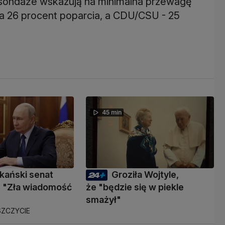
sondaże wskazują na minimalna przewagę
 26 procent poparcia, a CDU/CSU - 25
45 min
kański senat
Groziła Wojtyle,
 "Zła wiadomość
że "będzie się w piekle
smażył"
ZCZYCIE