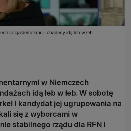
h socjaldemokraci i chadecy idą łeb w łeb
amentarnymi w Niemczech
ndażach idą łeb w łeb. W sobotę
kel i kandydat jej ugrupowania na
kali się z wyborcami w
nie stabilnego rządu dla RFN i