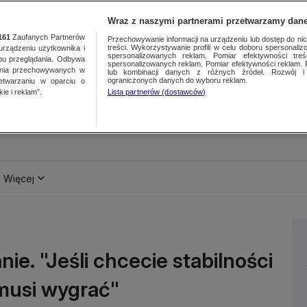
Wraz z naszymi partnerami przetwarzamy dane
161
Zaufanych Partnerów
Przechowywanie informacji na urządzeniu lub dostęp do nich.
treści. Wykorzystywanie profili w celu doboru spersonalizo
ządzeniu użytkownika i
spersonalizowanych reklam. Pomiar efektywności treś
bu przeglądania. Odbywa
spersonalizowanych reklam. Pomiar efektywności reklam. 
ania przechowywanych w
lub kombinacji danych z różnych źródeł. Rozwój i 
ograniczonych danych do wyboru reklam.
zetwarzaniu w oparciu o
ie i reklam”.
Lista partnerów (dostawców)
Więcej
ie. "Jeśli chcecie stabilności
musi wygrać"