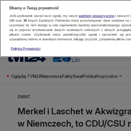
Dbamy o Twoją prywatność
Jeśli użytkownik wyrazi na to zgodę, my, nasze
podmioty stowarzyszone
i naszych
IAB oraz
30
innych Zaufanych Partnerów może przechowywać dane osobowe na ur
uzyskiwać do nich dostęp w celu zapewnienia bardziej spersonalizowanego sposo
się to poprzez przetwarzanie danych osobowych zebranych z danych przegląd
plikach cookie. Użytkownik może udzielić/wycofać zgodę i sprzeciwić się pr
uzasadniony interes w dowolnym momencie, klikając przycisk „Ustawienia plików cook
Polityka Prywatności
Oglądaj TVN24
Najnowsze
Fakty
Świat
Polska
Regionalne
ŚWIAT
Merkel i Laschet w Akwizgran
w Niemczech, to CDU/CSU 