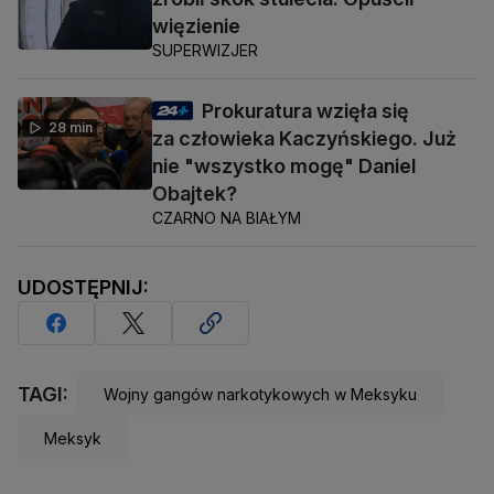
więzienie
SUPERWIZJER
Prokuratura wzięła się
28 min
za człowieka Kaczyńskiego. Już
nie "wszystko mogę" Daniel
Obajtek?
CZARNO NA BIAŁYM
UDOSTĘPNIJ:
TAGI:
Wojny gangów narkotykowych w Meksyku
Meksyk