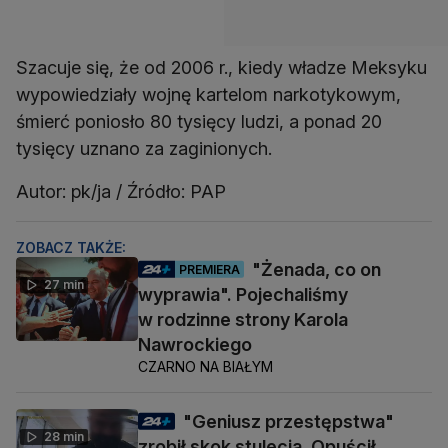
Szacuje się, że od 2006 r., kiedy władze Meksyku
wypowiedziały wojnę kartelom narkotykowym,
śmierć poniosło 80 tysięcy ludzi, a ponad 20
tysięcy uznano za zaginionych.
Autor: pk/ja / Źródło: PAP
ZOBACZ TAKŻE:
"Żenada, co on
PREMIERA
27 min
wyprawia". Pojechaliśmy
w rodzinne strony Karola
Nawrockiego
CZARNO NA BIAŁYM
"Geniusz przestępstwa"
28 min
zrobił skok stulecia. Opuścił