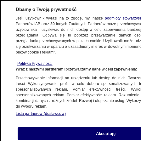
Dbamy o Twoją prywatność
Jeśli użytkownik wyrazi na to zgodę, my, nasze
podmioty stowarzys
Partnerów IAB oraz
30
innych Zaufanych Partnerów może przechowywa
użytkownika i uzyskiwać do nich dostęp w celu zapewnienia bardzi
przeglądania. Odbywa się to poprzez przetwarzanie danych os
przeglądania przechowywanych w plikach cookie. Użytkownik może udzie
ŚWIAT
się przetwarzaniu w oparciu o uzasadniony interes w dowolnym momencie
plików cookie i reklam”.
Wpadł szef Rycerzy Templariuszy.
Polityka Prywatności
Najgroźniejszy boss narkotykowy
Wraz z naszymi partnerami przetwarzamy dane w celu zapewnienia:
Przechowywanie informacji na urządzeniu lub dostęp do nich. Tworzeni
27.02.2015, 16:11
treści. Wykorzystywanie profili w celu doboru spersonalizowanych tr
spersonalizowanych reklam. Pomiar efektywności treści. Wyko
spersonalizowanych reklam. Pomiar efektywności reklam. Rozumienie o
Udostępnij
kombinacji danych z różnych źródeł. Rozwój i ulepszanie usług. Wykor
do wyboru reklam.
Lista partnerów (dostawców)
Akceptuję