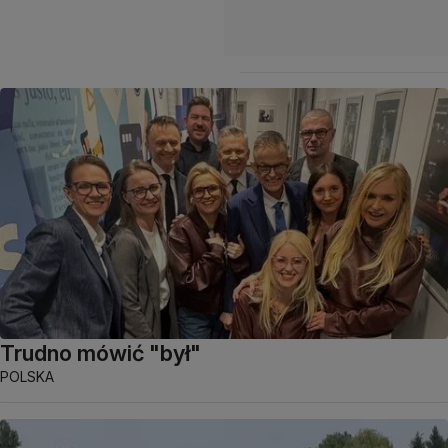
Trudno mówić "był"
POLSKA