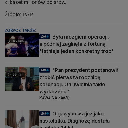
kilkaset milionów dolarów.
Źródło: PAP
ZOBACZ TAKŻE:
Była mózgiem operacji,
45 min
a później zaginęła z fortuną.
"Istnieje jeden konkretny trop"
"Pan prezydent postanowił
55 min
zrobić pierwszą rocznicę
koronacji. On uwielbia takie
wydarzenia"
KAWA NA ŁAWĘ
Objawy miała już jako
nastolatka. Diagnozę dostała
w wieku 74 lat