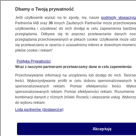
Dbamy o Twoją prywatność
Jeśli użytkownik wyrazi na to zgodę, my, nasze
podmioty stowarzys
Partnerów IAB oraz
30
innych Zaufanych Partnerów może przechowywa
użytkownika i uzyskiwać do nich dostęp w celu zapewnienia bardzi
przeglądania. Odbywa się to poprzez przetwarzanie danych os
przeglądania przechowywanych w plikach cookie. Użytkownik może udzie
ŚWIAT
się przetwarzaniu w oparciu o uzasadniony interes w dowolnym momencie
plików cookie i reklam”.
Woda i błoto zabiły tysiąc ludzi
Polityka Prywatności
Wraz z naszymi partnerami przetwarzamy dane w celu zapewnienia:
19.10.2009, 08:22
Aktualizacja:
19.10.2009, 09:14
Przechowywanie informacji na urządzeniu lub dostęp do nich. Tworzeni
treści. Wykorzystywanie profili w celu doboru spersonalizowanych tr
Udostępnij
spersonalizowanych reklam. Pomiar efektywności treści. Wyko
spersonalizowanych reklam. Pomiar efektywności reklam. Rozumienie o
kombinacji danych z różnych źródeł. Rozwój i ulepszanie usług. Wykor
do wyboru reklam.
Lista partnerów (dostawców)
Akceptuję