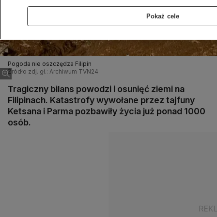
Pokaż cele
Pogoda nie oszczędza Filipin
Źródło zdj. gł.: Archiwum TVN24
Tragiczny bilans powodzi i osunięć ziemi na
Filipinach. Katastrofy wywołane przez tajfuny
Ketsana i Parma pozbawiły życia już ponad 1000
osób.