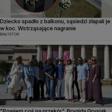
Dziecko spadło z balkonu, sąsiedzi złapali je
w koc. Wstrząsające nagranie
BIAŁYSTOK
"Powiem coś na przekór". Brygida Grysiak