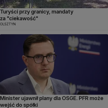
Turyści przy granicy, mandaty
za "ciekawość"
OLSZTYN
Minister ujawnił plany dla OSGE. PFR może
wejść do spółki