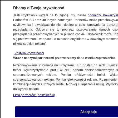
Dbamy o Twoją prywatność
Jeśli użytkownik wyrazi na to zgodę, my, nasze
podmioty stowarzys
Partnerów IAB oraz
30
innych Zaufanych Partnerów może przechowywa
użytkownika i uzyskiwać do nich dostęp w celu zapewnienia bardzi
przeglądania. Odbywa się to poprzez przetwarzanie danych os
przeglądania przechowywanych w plikach cookie. Użytkownik może udzie
ŚWIAT
się przetwarzaniu w oparciu o uzasadniony interes w dowolnym momencie
plików cookie i reklam”.
Operacja przeciwko imigrantom
Polityka Prywatności
w Chicago. Media: zatrzymano dwóch
Wraz z naszymi partnerami przetwarzamy dane w celu zapewnienia:
Polaków
Przechowywanie informacji na urządzeniu lub dostęp do nich. Tworzeni
treści. Wykorzystywanie profili w celu doboru spersonalizowanych tr
26.10.2025, 11:45
spersonalizowanych reklam. Pomiar efektywności treści. Wyko
spersonalizowanych reklam. Pomiar efektywności reklam. Rozumienie o
kombinacji danych z różnych źródeł. Rozwój i ulepszanie usług. Wykor
Posłuchaj artykułu
do wyboru reklam.
Czyta lektor AI
Lista partnerów (dostawców)
Akceptuję