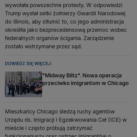
wywołała powszechne protesty. W odpowiedzi
Trump wysłał setki żołnierzy Gwardii Narodowej
do Illinois, aby stłumić to, co jego administracja
określiła jako bezprecedensową przemoc wobec
federalnych organów ścigania. Zarządzenie
zostało wstrzymane przez sąd.
DOWIEDZ SIĘ WIĘCEJ:
"Midway Blitz". Nowa operacja
przeciwko imigrantom w Chicago
Mieszkańcy Chicago śledzą ruchy agentów
Urzędu ds. Imigracji i Egzekwowania Ceł (ICE) w
mieście i często próbują zatrzymać
funkcjonariuszy oraz ostrzec imigrantów o