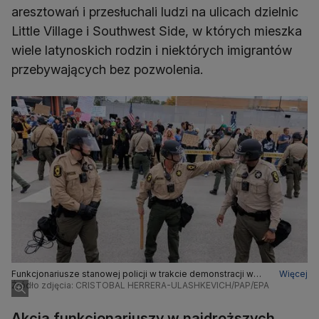
aresztowań i przesłuchali ludzi na ulicach dzielnic
Little Village i Southwest Side, w których mieszka
wiele latynoskich rodzin i niektórych imigrantów
przebywających bez pozwolenia.
Funkcjonariusze stanowej policji w trakcie demonstracji w
Więcej
Broadview pod Chicago
Źródło zdjęcia: CRISTOBAL HERRERA-ULASHKEVICH/PAP/EPA
Akcja funkcjonariuszy w najdroższych