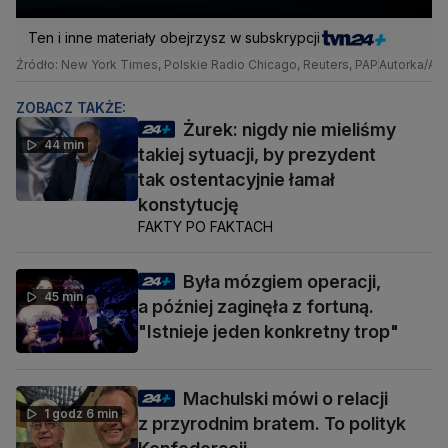
Ten i inne materiały obejrzysz w subskrypcji
Źródło: New York Times, Polskie Radio Chicago, Reuters, PAP
Autorka/Aut
ZOBACZ TAKŻE:
Żurek: nigdy nie mieliśmy
44 min
takiej sytuacji, by prezydent
tak ostentacyjnie łamał
konstytucję
FAKTY PO FAKTACH
Była mózgiem operacji,
45 min
a później zaginęła z fortuną.
"Istnieje jeden konkretny trop"
Machulski mówi o relacji
1 godz 6 min
z przyrodnim bratem. To polityk