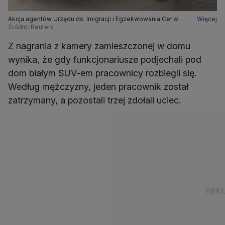
Akcja agentów Urzędu ds. Imigracji i Egzekwowania Ceł w
Więcej
dzielnicy Chicago Lakeview
Źródło: Reuters
Z nagrania z kamery zamieszczonej w domu
wynika, że gdy funkcjonariusze podjechali pod
dom białym SUV-em pracownicy rozbiegli się.
Według mężczyzny, jeden pracownik został
zatrzymany, a pozostali trzej zdołali uciec.