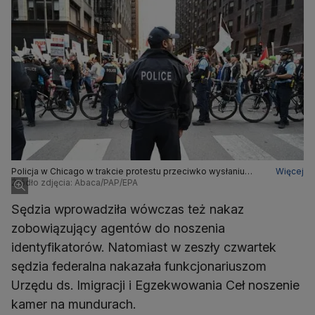
Policja w Chicago w trakcie protestu przeciwko wysłaniu
Więcej
Gwardii Narodowej do miasta
Źródło zdjęcia: Abaca/PAP/EPA
Sędzia wprowadziła wówczas też nakaz
zobowiązujący agentów do noszenia
identyfikatorów. Natomiast w zeszły czwartek
sędzia federalna nakazała funkcjonariuszom
Urzędu ds. Imigracji i Egzekwowania Ceł noszenie
kamer na mundurach.