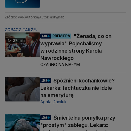
Źródło: PAP
Autorka/Autor: asty/kab
ZOBACZ TAKŻE:
"Żenada, co on
PREMIERA
27 min
wyprawia". Pojechaliśmy
w rodzinne strony Karola
Nawrockiego
CZARNO NA BIAŁYM
Spóźnieni kochankowie?
Lekarka: łechtaczka nie idzie
na emeryturę
Agata Daniluk
Śmiertelna pomyłka przy
"prostym" zabiegu. Lekarz: