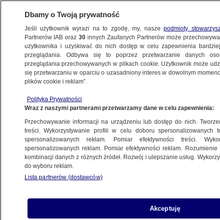
Dbamy o Twoją prywatność
Jeśli użytkownik wyrazi na to zgodę, my, nasze
podmioty stowarzys
Partnerów IAB oraz
30
innych Zaufanych Partnerów może przechowywa
użytkownika i uzyskiwać do nich dostęp w celu zapewnienia bardzi
przeglądania. Odbywa się to poprzez przetwarzanie danych os
przeglądania przechowywanych w plikach cookie. Użytkownik może udzie
ŚWIAT
się przetwarzaniu w oparciu o uzasadniony interes w dowolnym momencie
plików cookie i reklam”.
Trump: straciłem wiarę
Polityka Prywatności
Wraz z naszymi partnerami przetwarzamy dane w celu zapewnienia:
17.07.2025, 06:31
Przechowywanie informacji na urządzeniu lub dostęp do nich. Tworzeni
treści. Wykorzystywanie profili w celu doboru spersonalizowanych tr
Posłuchaj artykułu
spersonalizowanych reklam. Pomiar efektywności treści. Wyko
Czyta lektor AI
spersonalizowanych reklam. Pomiar efektywności reklam. Rozumienie o
kombinacji danych z różnych źródeł. Rozwój i ulepszanie usług. Wykor
do wyboru reklam.
Lista partnerów (dostawców)
Akceptuję