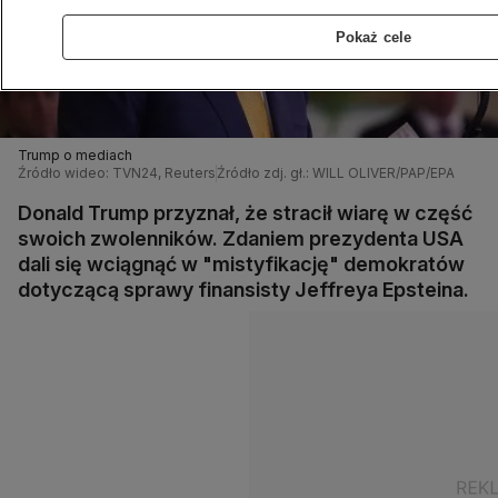
Pokaż cele
Trump o mediach
Źródło wideo: TVN24, Reuters
Źródło zdj. gł.: WILL OLIVER/PAP/EPA
Donald Trump przyznał, że stracił wiarę w część
swoich zwolenników. Zdaniem prezydenta USA
dali się wciągnąć w "mistyfikację" demokratów
dotyczącą sprawy finansisty Jeffreya Epsteina.