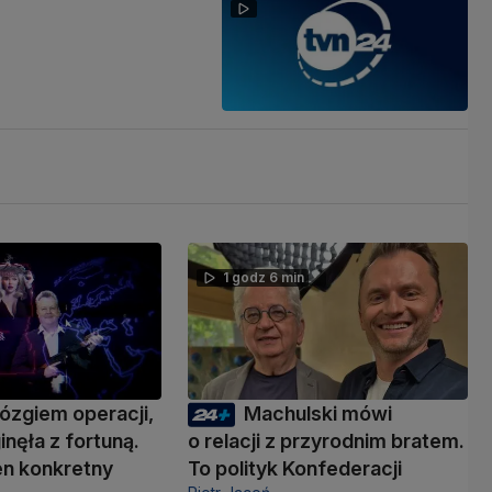
1 godz 6 min
ózgiem operacji,
Machulski mówi
inęła z fortuną.
o relacji z przyrodnim bratem.
den konkretny
To polityk Konfederacji