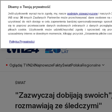
Dbamy o Twoją prywatność
Jeśli użytkownik wyrazi na to zgodę, my, nasze
podmioty stowarzyszone
i naszych
IAB oraz
30
innych Zaufanych Partnerów może przechowywać dane osobowe na ur
uzyskiwać do nich dostęp w celu zapewnienia bardziej spersonalizowanego sposo
się to poprzez przetwarzanie danych osobowych zebranych z danych przegląd
plikach cookie. Użytkownik może udzielić/wycofać zgodę i sprzeciwić się pr
uzasadniony interes w dowolnym momencie, klikając przycisk „Ustawienia plików cook
Polityka Prywatności
Oglądaj TVN24
Najnowsze
Fakty
Świat
Polska
Regionalne
ŚWIAT
"Zazwyczaj dobijają swoich", 
rozmawiają ze śledczymi"