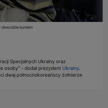
w obwodzie kurskim
y
racji Specjalnych Ukrainy oraz
ie osoby" - dodał prezydent
Ukrainy
.
, ci dwaj północnokoreańscy żołnierze