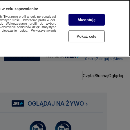
 w celu zapewnienia:
 Tworzenie profili w celu personalizacji
Akceptuję
wanych treści. Tworzenie profili w celu
ci. Wykorzystanie profili do wyboru
Rozumienie odbiorców dzięki statystyce
ulepszanie usług. Wykorzystywanie
Pokaż cele
SUBSKRYBUJ
Przejdź do
Szukaj
Zaloguj się
Menu
Czytaj
Słuchaj
Oglądaj
OGLĄDAJ NA ŻYWO