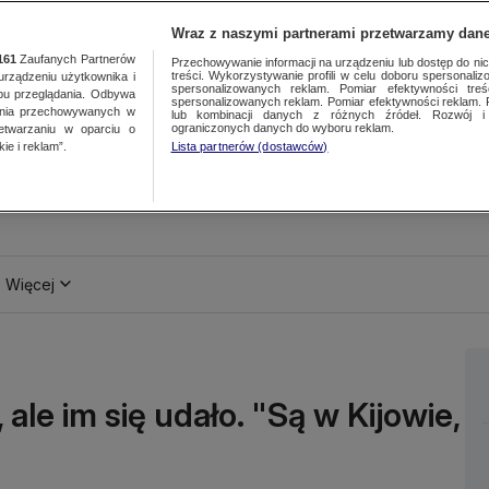
Wraz z naszymi partnerami przetwarzamy dane
161
Zaufanych Partnerów
Przechowywanie informacji na urządzeniu lub dostęp do nich.
treści. Wykorzystywanie profili w celu doboru spersonalizo
ządzeniu użytkownika i
spersonalizowanych reklam. Pomiar efektywności treś
bu przeglądania. Odbywa
spersonalizowanych reklam. Pomiar efektywności reklam. 
ania przechowywanych w
lub kombinacji danych z różnych źródeł. Rozwój i 
ograniczonych danych do wyboru reklam.
zetwarzaniu w oparciu o
ie i reklam”.
Lista partnerów (dostawców)
Więcej
ale im się udało. "Są w Kijowie,