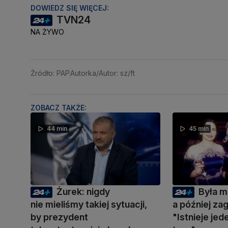
DOWIEDZ SIĘ WIĘCEJ:
TVN24
NA ŻYWO
Źródło: PAP
Autorka/Autor: sz/ft
ZOBACZ TAKŻE:
44 min
45 min
Żurek: nigdy
Była m
nie mieliśmy takiej sytuacji,
a później zag
by prezydent
"Istnieje je