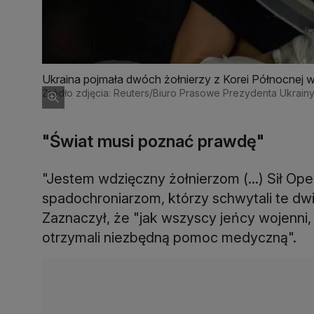
Ukraina pojmała dwóch żołnierzy z Korei Północnej 
Źródło zdjęcia: Reuters/Biuro Prasowe Prezydenta Ukrain
"Świat musi poznać prawdę"
"Jestem wdzięczny żołnierzom (...) Sił Ope
spadochroniarzom, którzy schwytali te dw
Zaznaczył, że "jak wszyscy jeńcy wojenni
otrzymali niezbędną pomoc medyczną".