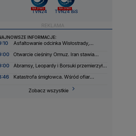
NA ŻYWO
NA ŻYWO
TVN24
TVN24 BiS
NAJNOWSZE INFORMACJE:
9:10
Asfaltowanie odcinka Wisłostrady,
zamknięte dwa pasy
9:00
Otwarcie cieśniny Ormuz. Iran stawia
warunki
9:00
Abramsy, Leopardy i Borsuki przemierzyły
Wisłostradę
8:46
Katastrofa śmigłowca. Wśród ofiar
śmiertelnych trzyosobowa rodzina
Zobacz wszystkie