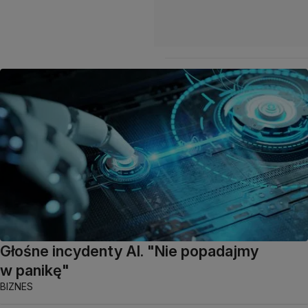
Głośne incydenty AI. "Nie popadajmy
w panikę"
BIZNES