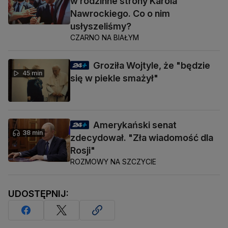
w rodzinne strony Karola
Nawrockiego. Co o nim
usłyszeliśmy?
CZARNO NA BIAŁYM
Groziła Wojtyle, że "będzie
45 min
się w piekle smażył"
Amerykański senat
38 min
zdecydował. "Zła wiadomość dla
Rosji"
ROZMOWY NA SZCZYCIE
UDOSTĘPNIJ: