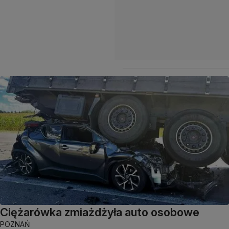
Ciężarówka zmiażdżyła auto osobowe
POZNAŃ