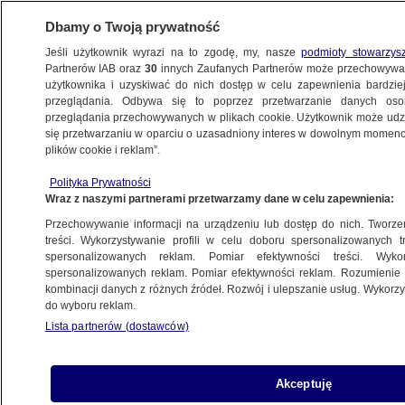
Dbamy o Twoją prywatność
Jeśli użytkownik wyrazi na to zgodę, my, nasze
podmioty stowarzys
Partnerów IAB oraz
30
innych Zaufanych Partnerów może przechowywa
użytkownika i uzyskiwać do nich dostęp w celu zapewnienia bardzi
przeglądania. Odbywa się to poprzez przetwarzanie danych os
przeglądania przechowywanych w plikach cookie. Użytkownik może udzie
ŚWIAT
się przetwarzaniu w oparciu o uzasadniony interes w dowolnym momencie
plików cookie i reklam”.
Po raz pierwszy od porwania przez Polaka.
Polityka Prywatności
Modelka opublikowała zdjęcie na swoim
Wraz z naszymi partnerami przetwarzamy dane w celu zapewnienia:
profilu
Przechowywanie informacji na urządzeniu lub dostęp do nich. Tworzeni
treści. Wykorzystywanie profili w celu doboru spersonalizowanych tr
28.08.2017, 11:13
spersonalizowanych reklam. Pomiar efektywności treści. Wyko
spersonalizowanych reklam. Pomiar efektywności reklam. Rozumienie o
kombinacji danych z różnych źródeł. Rozwój i ulepszanie usług. Wykor
Udostępnij
do wyboru reklam.
Lista partnerów (dostawców)
Akceptuję