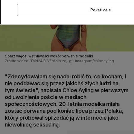
Pokaż cele
Coraz więcej wątpliwości wokół porwania modelki
Źródło wideo: TVN24 BiS
Źródło zdj. gł.: instagram/chloeayling
"Zdecydowałam się nadal robić to, co kocham, i
nie poddawać się przez jakichś złych ludzi na
tym świecie", napisała Chloe Ayling w pierwszym
od uwolnienia poście w mediach
społecznościowych. 20-letnia modelka miała
zostać porwana pod koniec lipca przez Polaka,
który próbował sprzedać ją w internecie jako
niewolnicę seksualną.