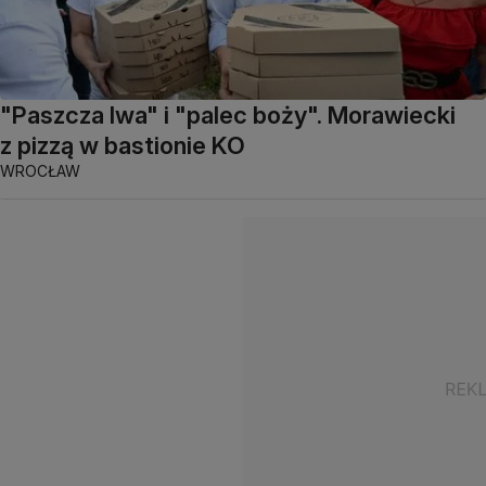
"Paszcza lwa" i "palec boży". Morawiecki
z pizzą w bastionie KO
WROCŁAW