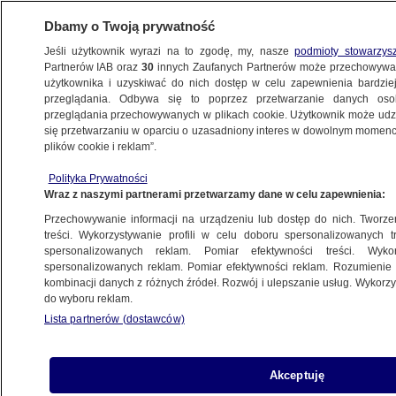
Dbamy o Twoją prywatność
Jeśli użytkownik wyrazi na to zgodę, my, nasze
podmioty stowarzys
Partnerów IAB oraz
30
innych Zaufanych Partnerów może przechowywa
użytkownika i uzyskiwać do nich dostęp w celu zapewnienia bardzi
przeglądania. Odbywa się to poprzez przetwarzanie danych os
przeglądania przechowywanych w plikach cookie. Użytkownik może udzie
ŚWIAT
się przetwarzaniu w oparciu o uzasadniony interes w dowolnym momencie
plików cookie i reklam”.
NAJNOWSZE INFORMACJE
Polityka Prywatności
Wraz z naszymi partnerami przetwarzamy dane w celu zapewnienia:
Kryzys w Ceucie. Madryt: większość
Przechowywanie informacji na urządzeniu lub dostęp do nich. Tworzeni
osób zawróciła
treści. Wykorzystywanie profili w celu doboru spersonalizowanych tr
spersonalizowanych reklam. Pomiar efektywności treści. Wyko
spersonalizowanych reklam. Pomiar efektywności reklam. Rozumienie o
kombinacji danych z różnych źródeł. Rozwój i ulepszanie usług. Wykor
do wyboru reklam.
Cios w ukraińską gospodarkę.
Lista partnerów (dostawców)
Rosyjskie ataki wstrzymują biznes
BIZNES
Akceptuję