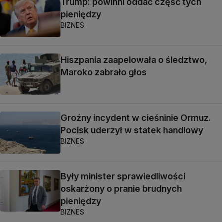
Trump: powinni oddać część tych
pieniędzy
BIZNES
Hiszpania zaapelowała o śledztwo,
Maroko zabrało głos
Groźny incydent w cieśninie Ormuz.
Pocisk uderzył w statek handlowy
BIZNES
Były minister sprawiedliwości
oskarżony o pranie brudnych
pieniędzy
BIZNES