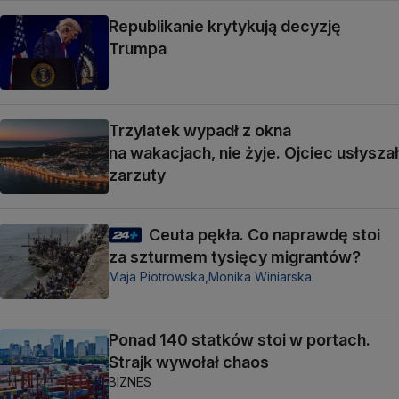
Republikanie krytykują decyzję
Trumpa
Trzylatek wypadł z okna
na wakacjach, nie żyje. Ojciec usłyszał
zarzuty
Ceuta pękła. Co naprawdę stoi
za szturmem tysięcy migrantów?
Maja Piotrowska,
Monika Winiarska
Ponad 140 statków stoi w portach.
Strajk wywołał chaos
BIZNES