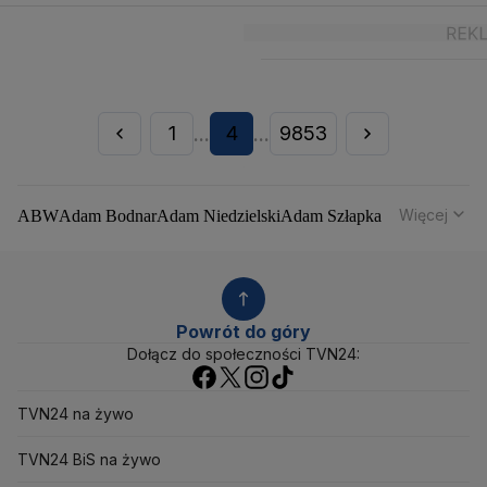
1
4
9853
...
...
Więcej
ABW
Adam Bodnar
Adam Niedzielski
Adam Szłapka
Administracja Donalda Trumpa
Agencja Bezpieczeństwa Wewnętrznego
Agrounia
Alaksandr Łukaszenka
Aleksander Kwaśniewski
Aleksandra Dulkiewicz
Alert RCB
Powrót do góry
Ambasada USA w Polsce
Andrzej Duda
Białoruś
Dołącz do społeczności TVN24:
Bitcoin
Biuro Bezpieczeństwa Narodowego
Bliski Wschód
Bomba atomowa
Borys Budka
TVN24 na żywo
Bruksela
CBŚP
CBA
Ceny paliw
Ceny żywności
Ceny prądu
Ceny mieszkań
Chiny
Choroby zakaźne
TVN24 BiS na żywo
CIA
COVID-19
Cyberbezpieczeństwo