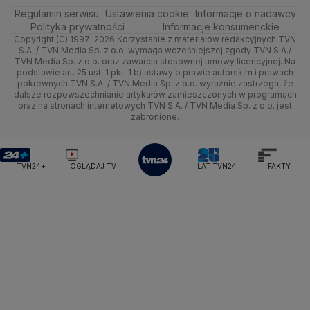
Regulamin serwisu
Quizy
Ustawienia cookie
Informacje o nadawcy
Ministerstwo Rozwoju i Technologii
Kielce
Handel
Polska
Sporty zimowe
Polityka
Wyślij zgłoszenie
Dzień Dobry TVN
Centrum pomocy
Polityka prywatności
Informacje konsumenckie
Ministerstwo Sportu i Turystyki
Copyright (C) 1997-2026 Korzystanie z materiałów redakcyjnych TVN
Tematy
Kujawsko-pomorskie
Ze świata
Prognoza
Lekkoatletyka
Zdrowie
Uwaga TVN
Ministerstwo Cyfryzacji
Test zgodności
S.A. / TVN Media Sp. z o.o. wymaga wcześniejszej zgody TVN S.A./
TVN Media Sp. z o.o. oraz zawarcia stosownej umowy licencyjnej. Na
Ministerstwo Edukacji Narodowej
Lublin
podstawie art. 25 ust. 1 pkt. 1 b) ustawy o prawie autorskim i prawach
Tech
Świat
Siatkówka
Tech
HGTV
Oglądaj na TV
Ministerstwo Finansów
pokrewnych TVN S.A. / TVN Media Sp. z o.o. wyraźnie zastrzega, że
dalsze rozpowszechnianie artykułów zamieszczonych w programach
Ministerstwo Klimatu i Środowiska
Lubuskie
Moto
Nauka
F1
Nauka
TVN Turbo
Zrealizuj voucher
oraz na stronach internetowych TVN S.A. / TVN Media Sp. z o.o. jest
Ministerstwo Nauki i Szkolnictwa Wyższego
zabronione.
Olsztyn
Dla seniora
Ciekawostki
Ministerstwo Sprawiedliwości
Rozrywka
TVN Style
Ministerstwo Rodziny, Pracy i Polityki Społecznej
Opole
Turystyka
Podróże
TVN7
Ministerstwo Spraw Zagranicznych
Moskwa
TVN24+
OGLĄDAJ TV
LAT TVN24
FAKTY
Naczelny Sąd Administracyjny
Rzeszów
Smog
TTV
Najwyższa Izba Kontroli
Szczecin
Narodowe Centrum Badań i Rozwoju
Narodowy Bank Polski
Narodowy Fundusz Zdrowia
Białystok
NASA
NATO
Niemcy
Nord Stream 2
Nowa Lewica
Ordo Iuris
Organizacja Narodów Zjednoczonych
Orlen
Parlament Europejski
Partia Demokratyczna USA
Partia Republikańska