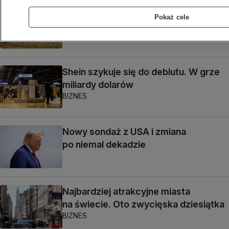
Węgry pod presją. Jeszcze kilka
Pokaż cele
dni niepewności wokół elektrowni
BIZNES
Shein szykuje się do debiutu. W grze
miliardy dolarów
BIZNES
Nowy sondaż z USA i zmiana
po niemal dekadzie
Najbardziej atrakcyjne miasta
na świecie. Oto zwycięska dziesiątka
BIZNES