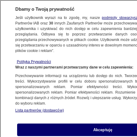
Dbamy o Twoją prywatność
Jeśli użytkownik wyrazi na to zgodę, my, nasze
podmioty stowarzys
Partnerów IAB oraz
30
innych Zaufanych Partnerów może przechowywa
użytkownika i uzyskiwać do nich dostęp w celu zapewnienia bardzi
przeglądania. Odbywa się to poprzez przetwarzanie danych os
przeglądania przechowywanych w plikach cookie. Użytkownik może udzie
ŚWIAT
się przetwarzaniu w oparciu o uzasadniony interes w dowolnym momencie
plików cookie i reklam”.
Rosyjski dziennik wątpi w prawdę o Katyniu
Polityka Prywatności
Wraz z naszymi partnerami przetwarzamy dane w celu zapewnienia:
18.09.2007, 13:56
Aktualizacja:
18.09.2007, 15:00
Przechowywanie informacji na urządzeniu lub dostęp do nich. Tworzeni
treści. Wykorzystywanie profili w celu doboru spersonalizowanych tr
Udostępnij
spersonalizowanych reklam. Pomiar efektywności treści. Wyko
spersonalizowanych reklam. Pomiar efektywności reklam. Rozumienie o
kombinacji danych z różnych źródeł. Rozwój i ulepszanie usług. Wykor
Odpowiedzialność ZSRR za Katyń nie jest
do wyboru reklam.
oczywista - taką tezę stawia we wtorek
Lista partnerów (dostawców)
rządowa "Rossijskaja Gazieta" w komentarzu do
poniedziałkowej wizyty prezydenta Lecha
Kaczyńskiego w Katyniu.
Akceptuję