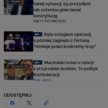
44 min
takiej sytuacji, by prezydent
tak ostentacyjnie łamał
konstytucję
FAKTY PO FAKTACH
Była mózgiem operacji,
45 min
a później zaginęła z fortuną.
"Istnieje jeden konkretny trop"
Machulski mówi o relacji
1 godz 6 min
z przyrodnim bratem. To polityk
Konfederacji
Piotr Jacoń
UDOSTĘPNIJ: