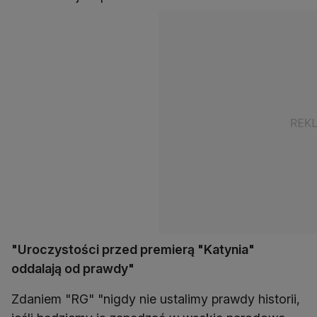
"Uroczystości przed premierą "Katynia"
oddalają od prawdy"
Zdaniem "RG" "nigdy nie ustalimy prawdy historii,