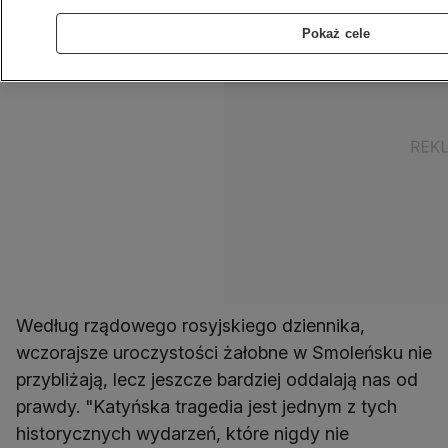
Pokaż cele
Według rządowego rosyjskiego dziennika,
wczorajsze uroczystości żałobne w Smoleńsku nie
przybliżają, lecz jeszcze bardziej oddalają nas od
prawdy. "Katyńska tragedia jest jednym z tych
historycznych wydarzeń, które nigdy nie