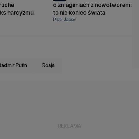
kruche
o zmaganiach z nowotworem:
oks narcyzmu
to nie koniec świata
Piotr Jacoń
adimir Putin
Rosja