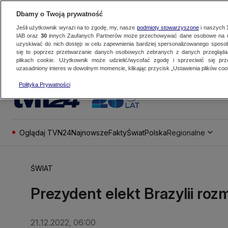
Dbamy o Twoją prywatność
Jeśli użytkownik wyrazi na to zgodę, my, nasze
podmioty stowarzyszone
i naszych
IAB oraz
30
innych Zaufanych Partnerów może przechowywać dane osobowe na ur
uzyskiwać do nich dostęp w celu zapewnienia bardziej spersonalizowanego sposo
się to poprzez przetwarzanie danych osobowych zebranych z danych przegląd
plikach cookie. Użytkownik może udzielić/wycofać zgodę i sprzeciwić się pr
uzasadniony interes w dowolnym momencie, klikając przycisk „Ustawienia plików cook
Polityka Prywatności
Oglądaj TVN24
Najnowsze
Fakty
Świat
Polska
Regionalne
ŚWIAT
Prezydent elekt Brazylii roz
21.12.2022, 06:00