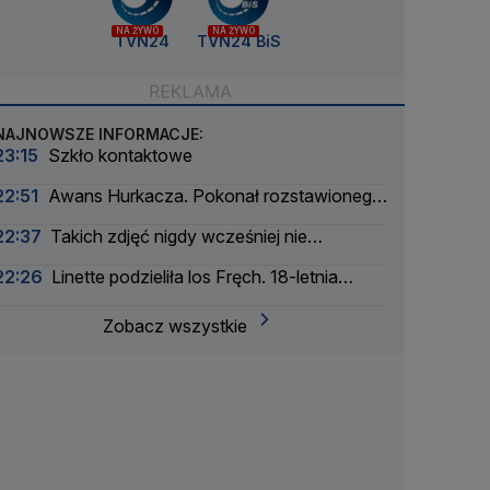
NA ŻYWO
NA ŻYWO
TVN24
TVN24 BiS
NAJNOWSZE INFORMACJE:
23:15
Szkło kontaktowe
22:51
Awans Hurkacza. Pokonał rozstawionego
rywala
22:37
Takich zdjęć nigdy wcześniej nie
wykonano
22:26
Linette podzieliła los Fręch. 18-letnia
Amerykanka za mocna
Zobacz wszystkie