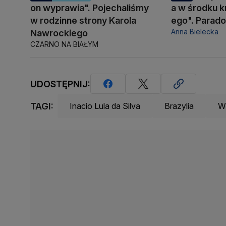
on wyprawia". Pojechaliśmy
a w środku 
w rodzinne strony Karola
ego". Parad
Anna Bielecka
Nawrockiego
CZARNO NA BIAŁYM
UDOSTĘPNIJ:
TAGI:
Inacio Lula da Silva
Brazylia
Wł