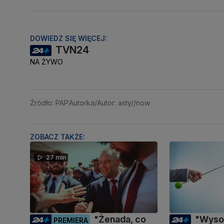
DOWIEDZ SIĘ WIĘCEJ:
TVN24
NA ŻYWO
Źródło: PAP
Autorka/Autor: asty//now
ZOBACZ TAKŻE:
27 min
"Żenada, co
"Wyso
PREMIERA