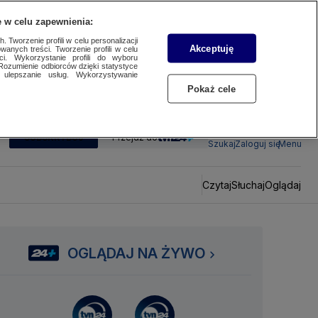
 w celu zapewnienia:
 Tworzenie profili w celu personalizacji
Akceptuję
wanych treści. Tworzenie profili w celu
ci. Wykorzystanie profili do wyboru
Rozumienie odbiorców dzięki statystyce
ulepszanie usług. Wykorzystywanie
Pokaż cele
SUBSKRYBUJ
Przejdź do
Szukaj
Zaloguj się
Menu
Czytaj
Słuchaj
Oglądaj
OGLĄDAJ NA ŻYWO