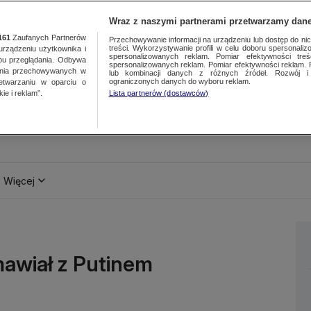
Wraz z naszymi partnerami przetwarzamy dane
161
Zaufanych Partnerów
Przechowywanie informacji na urządzeniu lub dostęp do nich.
treści. Wykorzystywanie profili w celu doboru spersonalizo
ządzeniu użytkownika i
spersonalizowanych reklam. Pomiar efektywności treś
bu przeglądania. Odbywa
spersonalizowanych reklam. Pomiar efektywności reklam. 
ania przechowywanych w
lub kombinacji danych z różnych źródeł. Rozwój i 
ograniczonych danych do wyboru reklam.
zetwarzaniu w oparciu o
ie i reklam”.
Lista partnerów (dostawców)
Więcej
mawiał z Putinem