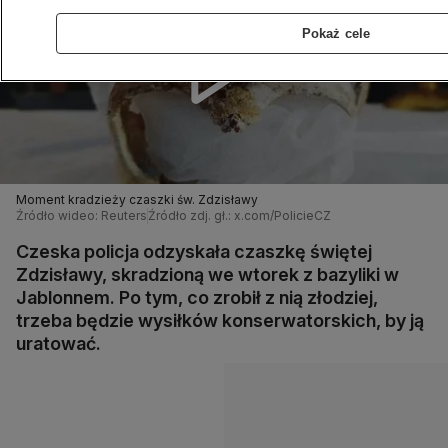
Pokaż cele
Moment kradzieży czaszki św. Zdzisławy
Źródło wideo: Reuters
Źródło zdj. gł.: x.com/PolicieCZ
Czeska policja odzyskała czaszkę świętej
Zdzisławy, skradzioną we wtorek z bazyliki w
Jablonnem. Po tym, co zrobił z nią złodziej,
trzeba będzie wysiłków konserwatorskich, by ją
uratować.