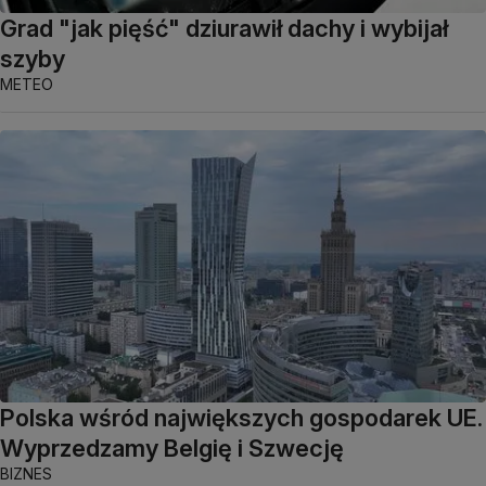
Grad "jak pięść" dziurawił dachy i wybijał
szyby
METEO
Polska wśród największych gospodarek UE.
Wyprzedzamy Belgię i Szwecję
BIZNES