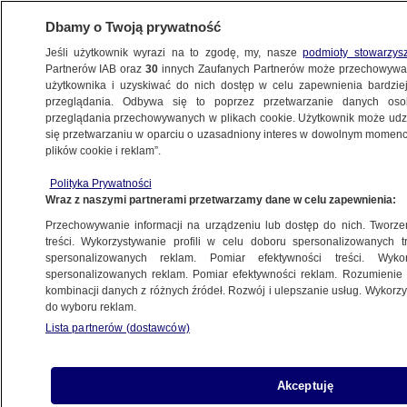
Dbamy o Twoją prywatność
Jeśli użytkownik wyrazi na to zgodę, my, nasze
podmioty stowarzys
Partnerów IAB oraz
30
innych Zaufanych Partnerów może przechowywa
użytkownika i uzyskiwać do nich dostęp w celu zapewnienia bardzi
przeglądania. Odbywa się to poprzez przetwarzanie danych os
przeglądania przechowywanych w plikach cookie. Użytkownik może udzie
ŚWIAT
się przetwarzaniu w oparciu o uzasadniony interes w dowolnym momencie
plików cookie i reklam”.
Policja odzyskała skradzioną czaszkę
Polityka Prywatności
św. Zdzisławy. Jest jeden problem
Wraz z naszymi partnerami przetwarzamy dane w celu zapewnienia:
Przechowywanie informacji na urządzeniu lub dostęp do nich. Tworzeni
Oprac.
Milena Zawiślińska
treści. Wykorzystywanie profili w celu doboru spersonalizowanych tr
spersonalizowanych reklam. Pomiar efektywności treści. Wyko
15.05.2026, 21:10
spersonalizowanych reklam. Pomiar efektywności reklam. Rozumienie o
kombinacji danych z różnych źródeł. Rozwój i ulepszanie usług. Wykor
do wyboru reklam.
Udostępnij
Lista partnerów (dostawców)
Akceptuję