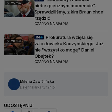
25 min
niebezpiecznym momencie".
Sprawdziliśmy, z kim Braun chce
rządzić
CZARNO NA BIAŁYM
Prokuratura wzięła się
28 min
za człowieka Kaczyńskiego. Już
nie "wszystko mogę" Daniel
Obajtek?
CZARNO NA BIAŁYM
Milena Zawiślińska
Dziennikarka tvn24.pl
UDOSTĘPNIJ: