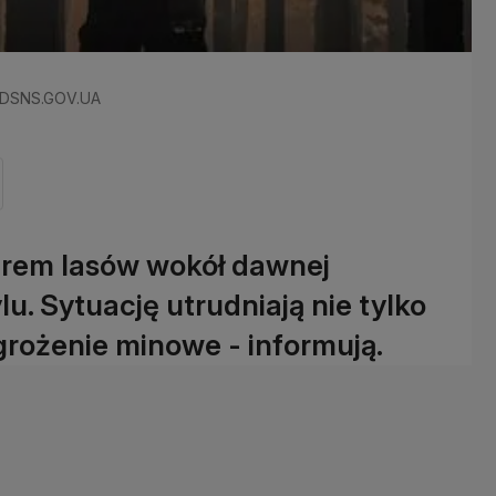
m/DSNS.GOV.UA
żarem lasów wokół dawnej
u. Sytuację utrudniają nie tylko
zagrożenie minowe - informują.