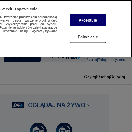
 w celu zapewnienia:
 Tworzenie profili w celu personalizacji
Akceptuję
wanych treści. Tworzenie profili w celu
ci. Wykorzystanie profili do wyboru
Rozumienie odbiorców dzięki statystyce
ulepszanie usług. Wykorzystywanie
Pokaż cele
SUBSKRYBUJ
Przejdź do
Szukaj
Zaloguj się
Menu
Czytaj
Słuchaj
Oglądaj
OGLĄDAJ NA ŻYWO