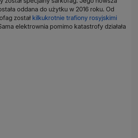
został specjalny sarkofag. Jego nowsza
ostała oddana do użytku w 2016 roku. Od
kofag został
kilkukrotnie trafiony rosyjskimi
 Sama elektrownia pomimo katastrofy działała