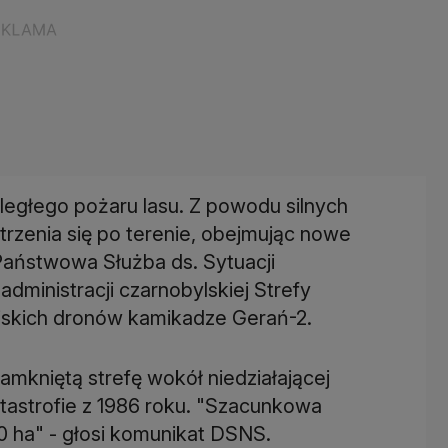
zległego pożaru lasu. Z powodu silnych
rzenia się po terenie, obejmując nowe
Państwowa Służba ds. Sytuacji
administracji czarnobylskiej Strefy
jskich dronów kamikadze Gerań-2.
mkniętą strefę wokół niedziałającej
tastrofie z 1986 roku. "Szacunkowa
0 ha" - głosi komunikat DSNS.