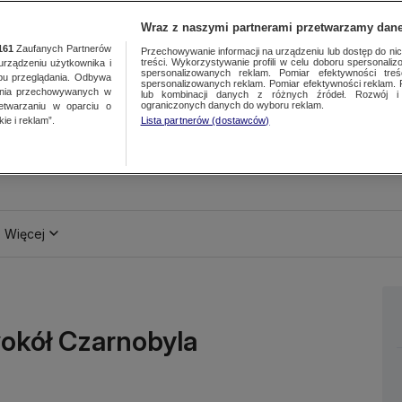
Wraz z naszymi partnerami przetwarzamy dane
161
Zaufanych Partnerów
Przechowywanie informacji na urządzeniu lub dostęp do nich.
treści. Wykorzystywanie profili w celu doboru spersonalizo
ządzeniu użytkownika i
spersonalizowanych reklam. Pomiar efektywności treś
bu przeglądania. Odbywa
spersonalizowanych reklam. Pomiar efektywności reklam. 
ania przechowywanych w
lub kombinacji danych z różnych źródeł. Rozwój i 
ograniczonych danych do wyboru reklam.
zetwarzaniu w oparciu o
ie i reklam”.
Lista partnerów (dostawców)
Więcej
wokół Czarnobyla