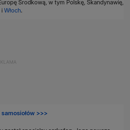
 Europę Środkową, w tym Polskę, Skandynawię,
 i
Włoch
.
h samosiołów >>>