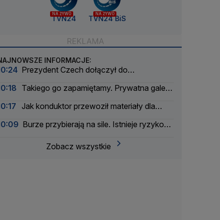
NA ŻYWO
NA ŻYWO
TVN24
TVN24 BiS
NAJNOWSZE INFORMACJE:
10:24
Prezydent Czech dołączył do
prestiżowego klubu
10:18
Takiego go zapamiętamy. Prywatna galeria
"Moroza"
10:17
Jak konduktor przewoził materiały dla
stacji, czyli 25 lat technologicznej rewolucji
10:09
Burze przybierają na sile. Istnieje ryzyko
TVN24
gradu
Zobacz wszystkie