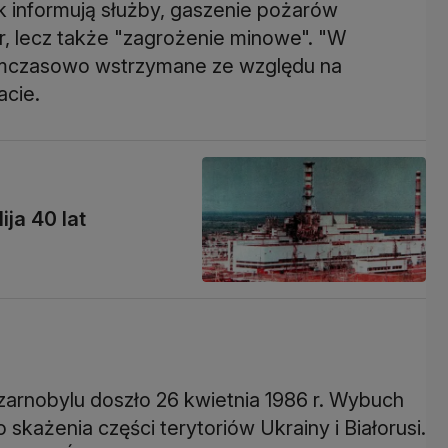
k informują służby, gaszenie pożarów
atr, lecz także "zagrożenie minowe". "W
tymczasowo wstrzymane ze względu na
acie.
ija 40 lat
arnobylu doszło 26 kwietnia 1986 r. Wybuch
skażenia części terytoriów Ukrainy i Białorusi.