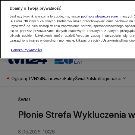
Dbamy o Twoją prywatność
Jeśli użytkownik wyrazi na to zgodę, my, nasze
podmioty stowarzyszone
i naszych
IAB oraz
30
innych Zaufanych Partnerów może przechowywać dane osobowe na ur
uzyskiwać do nich dostęp w celu zapewnienia bardziej spersonalizowanego sposo
się to poprzez przetwarzanie danych osobowych zebranych z danych przegląd
plikach cookie. Użytkownik może udzielić/wycofać zgodę i sprzeciwić się pr
uzasadniony interes w dowolnym momencie, klikając przycisk „Ustawienia plików cook
Polityka Prywatności
Oglądaj TVN24
Najnowsze
Fakty
Świat
Polska
Regionalne
ŚWIAT
Płonie Strefa Wykluczenia 
8.05.2026, 10:26