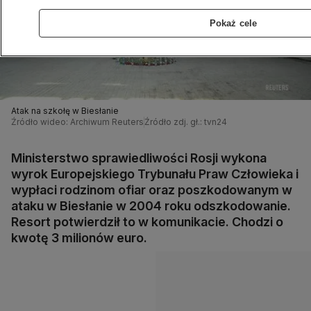
Pokaż cele
Atak na szkołę w Biesłanie
Źródło wideo: Archiwum Reuters
Źródło zdj. gł.: tvn24
Ministerstwo sprawiedliwości Rosji wykona
wyrok Europejskiego Trybunału Praw Człowieka i
wypłaci rodzinom ofiar oraz poszkodowanym w
ataku w Biesłanie w 2004 roku odszkodowanie.
Resort potwierdził to w komunikacie. Chodzi o
kwotę 3 milionów euro.