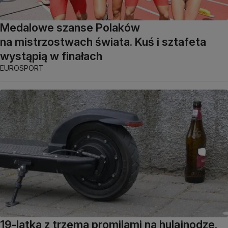
Medalowe szanse Polaków
na mistrzostwach świata. Kuś i sztafeta
wystąpią w finałach
EUROSPORT
19-latka z trzema promilami na hulajnodze.