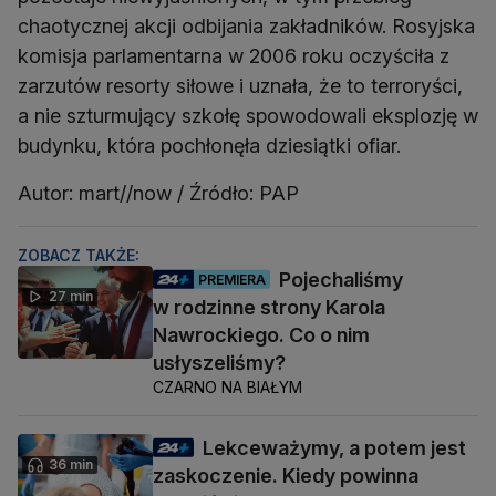
chaotycznej akcji odbijania zakładników. Rosyjska
komisja parlamentarna w 2006 roku oczyściła z
zarzutów resorty siłowe i uznała, że to terroryści,
a nie szturmujący szkołę spowodowali eksplozję w
budynku, która pochłonęła dziesiątki ofiar.
Autor: mart//now / Źródło: PAP
ZOBACZ TAKŻE:
Pojechaliśmy
PREMIERA
27 min
w rodzinne strony Karola
Nawrockiego. Co o nim
usłyszeliśmy?
CZARNO NA BIAŁYM
Lekceważymy, a potem jest
36 min
zaskoczenie. Kiedy powinna