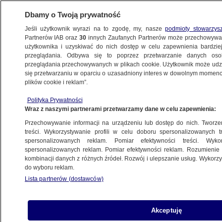
Dbamy o Twoją prywatność
Jeśli użytkownik wyrazi na to zgodę, my, nasze
podmioty stowarzys
Partnerów IAB oraz
30
innych Zaufanych Partnerów może przechowywa
użytkownika i uzyskiwać do nich dostęp w celu zapewnienia bardzi
przeglądania. Odbywa się to poprzez przetwarzanie danych os
przeglądania przechowywanych w plikach cookie. Użytkownik może udzie
ŚWIAT
się przetwarzaniu w oparciu o uzasadniony interes w dowolnym momencie
plików cookie i reklam”.
Rosja wypłaci 3 miliony euro
Polityka Prywatności
odszkodowania ofiarom ataku w Biesłanie
Wraz z naszymi partnerami przetwarzamy dane w celu zapewnienia:
Przechowywanie informacji na urządzeniu lub dostęp do nich. Tworzeni
20.09.2017, 19:00
treści. Wykorzystywanie profili w celu doboru spersonalizowanych tr
spersonalizowanych reklam. Pomiar efektywności treści. Wyko
spersonalizowanych reklam. Pomiar efektywności reklam. Rozumienie o
Udostępnij
kombinacji danych z różnych źródeł. Rozwój i ulepszanie usług. Wykor
do wyboru reklam.
Lista partnerów (dostawców)
Akceptuję