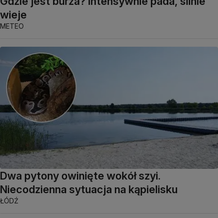
Gdzie jest burza? Intensywnie pada, silnie
wieje
METEO
Dwa pytony owinięte wokół szyi.
Niecodzienna sytuacja na kąpielisku
ŁÓDŹ