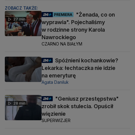
ZOBACZ TAKŻE:
"Żenada, co on
PREMIERA
27 min
wyprawia". Pojechaliśmy
w rodzinne strony Karola
Nawrockiego
CZARNO NA BIAŁYM
Spóźnieni kochankowie?
Lekarka: łechtaczka nie idzie
na emeryturę
Agata Daniluk
"Geniusz przestępstwa"
28 min
zrobił skok stulecia. Opuścił
więzienie
SUPERWIZJER