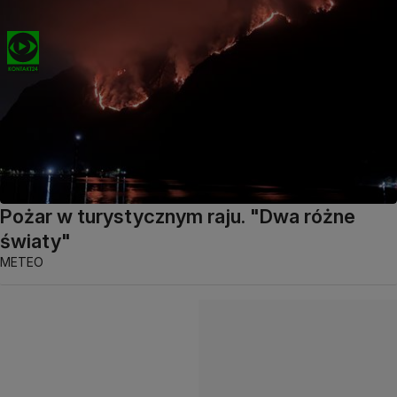
Pożar w turystycznym raju. "Dwa różne
światy"
METEO