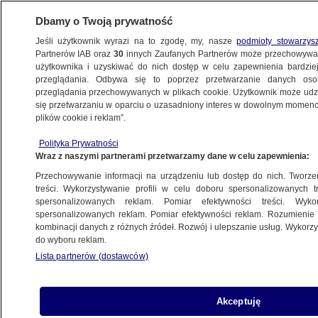
Dbamy o Twoją prywatność
Jeśli użytkownik wyrazi na to zgodę, my, nasze
podmioty stowarzys
Partnerów IAB oraz
30
innych Zaufanych Partnerów może przechowywa
użytkownika i uzyskiwać do nich dostęp w celu zapewnienia bardzi
przeglądania. Odbywa się to poprzez przetwarzanie danych os
przeglądania przechowywanych w plikach cookie. Użytkownik może udzie
ŚWIAT
się przetwarzaniu w oparciu o uzasadniony interes w dowolnym momencie
plików cookie i reklam”.
Premier podał się do dymisji, Macedonia
Polityka Prywatności
z rządem tymczasowym
Wraz z naszymi partnerami przetwarzamy dane w celu zapewnienia:
Przechowywanie informacji na urządzeniu lub dostęp do nich. Tworzeni
28.12.2015, 06:04
treści. Wykorzystywanie profili w celu doboru spersonalizowanych tr
spersonalizowanych reklam. Pomiar efektywności treści. Wyko
spersonalizowanych reklam. Pomiar efektywności reklam. Rozumienie o
Udostępnij
kombinacji danych z różnych źródeł. Rozwój i ulepszanie usług. Wykor
do wyboru reklam.
Lista partnerów (dostawców)
Akceptuję