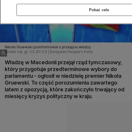
Pokaż cele
Nikoła Gruewski poinformował o przejęciu władzy
Źródło zdj. gł.: CC BY 2.0 | European People's Party
Władzę w Macedonii przejął rząd tymczasowy,
który przygotuje przedterminowe wybory do
parlamentu - ogłosił w niedzielę premier Nikoła
Gruewski. To część porozumienia zawartego
latem z opozycją, które zakończyło trwający od
miesięcy kryzys polityczny w kraju.