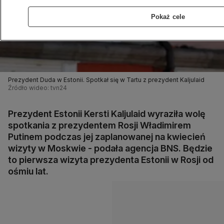
Pokaż cele
Prezydent Duda w Estonii. Spotkał się w Tartu z prezydent Kaljulaid
Źródło wideo: tvn24
Prezydent Estonii Kersti Kaljulaid wyraziła wolę
spotkania z prezydentem Rosji Władimirem
Putinem podczas jej zaplanowanej na kwiecień
wizyty w Moskwie - podała agencja BNS. Będzie
to pierwsza wizyta prezydenta Estonii w Rosji od
ośmiu lat.