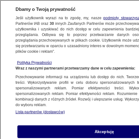
Dbamy o Twoją prywatność
Jeśli użytkownik wyrazi na to zgodę, my, nasze
podmioty stowarzys
Partnerów IAB oraz
30
innych Zaufanych Partnerów może przechowywa
użytkownika i uzyskiwać do nich dostęp w celu zapewnienia bardzi
przeglądania. Odbywa się to poprzez przetwarzanie danych os
przeglądania przechowywanych w plikach cookie. Użytkownik może udzie
ŚWIAT
się przetwarzaniu w oparciu o uzasadniony interes w dowolnym momencie
plików cookie i reklam”.
Prezydent Estonii jedzie do Moskwy. Chce
Polityka Prywatności
rozmawiać z Putinem
Wraz z naszymi partnerami przetwarzamy dane w celu zapewnienia:
Przechowywanie informacji na urządzeniu lub dostęp do nich. Tworzeni
3.04.2019, 05:30
treści. Wykorzystywanie profili w celu doboru spersonalizowanych tr
spersonalizowanych reklam. Pomiar efektywności treści. Wyko
spersonalizowanych reklam. Pomiar efektywności reklam. Rozumienie o
Udostępnij
kombinacji danych z różnych źródeł. Rozwój i ulepszanie usług. Wykor
do wyboru reklam.
Lista partnerów (dostawców)
Akceptuję