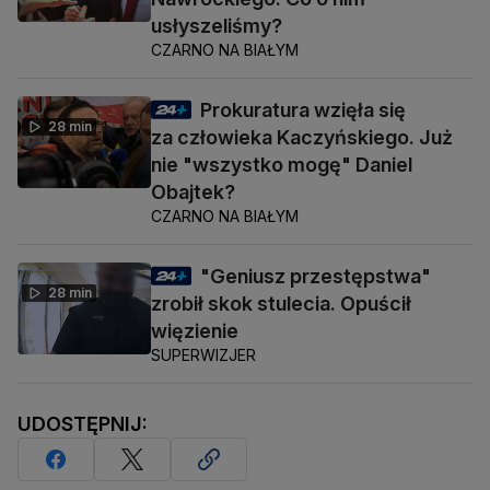
usłyszeliśmy?
CZARNO NA BIAŁYM
Prokuratura wzięła się
28 min
za człowieka Kaczyńskiego. Już
nie "wszystko mogę" Daniel
Obajtek?
CZARNO NA BIAŁYM
"Geniusz przestępstwa"
28 min
zrobił skok stulecia. Opuścił
więzienie
SUPERWIZJER
UDOSTĘPNIJ: