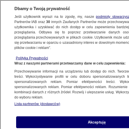
Dbamy o Twoją prywatność
Jeśli użytkownik wyrazi na to zgodę, my, nasze
podmioty stowarzys
Partnerów IAB oraz
30
innych Zaufanych Partnerów może przechowywa
użytkownika i uzyskiwać do nich dostęp w celu zapewnienia bardzi
przeglądania. Odbywa się to poprzez przetwarzanie danych os
przeglądania przechowywanych w plikach cookie. Użytkownik może udzie
ŚWIAT
się przetwarzaniu w oparciu o uzasadniony interes w dowolnym momencie
plików cookie i reklam”.
Hiszpanie uderzyli w kartel bałkański.
Polityka Prywatności
Przejęto 8 ton kokainy
Wraz z naszymi partnerami przetwarzamy dane w celu zapewnienia:
Przechowywanie informacji na urządzeniu lub dostęp do nich. Tworzeni
14.06.2024, 05:20
treści. Wykorzystywanie profili w celu doboru spersonalizowanych tr
spersonalizowanych reklam. Pomiar efektywności treści. Wyko
spersonalizowanych reklam. Pomiar efektywności reklam. Rozumienie o
Udostępnij
kombinacji danych z różnych źródeł. Rozwój i ulepszanie usług. Wykor
do wyboru reklam.
Długotrwałe dochodzenie prowadzone przez
Lista partnerów (dostawców)
hiszpańską policję, wspieraną przez Europol,
doprowadziło do dużego i udanego ataku na
siatkę przestępczą zajmującą się przemytem
Akceptuję
narkotyków na dużą skalę z Ameryki Południowej