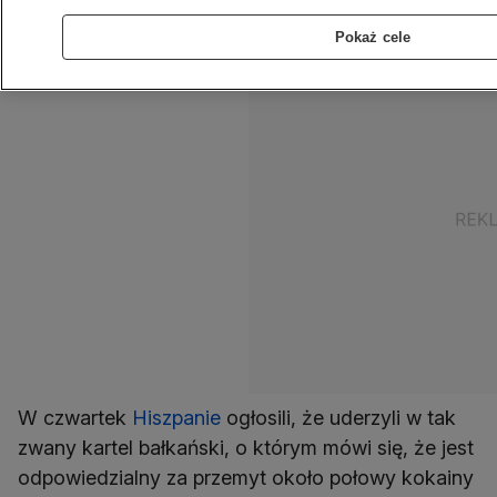
do Unii Europejskiej.
Pokaż cele
W czwartek
Hiszpanie
ogłosili, że uderzyli w tak
zwany kartel bałkański, o którym mówi się, że jest
odpowiedzialny za przemyt około połowy kokainy