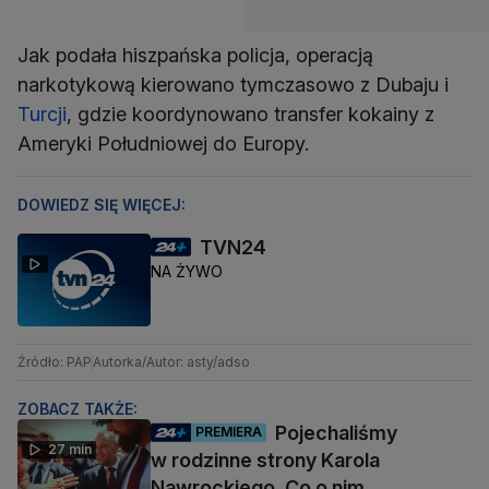
Jak podała hiszpańska policja, operacją
narkotykową kierowano tymczasowo z Dubaju i
Turcji
, gdzie koordynowano transfer kokainy z
Ameryki Południowej do Europy.
DOWIEDZ SIĘ WIĘCEJ:
TVN24
NA ŻYWO
Źródło: PAP
Autorka/Autor: asty/adso
ZOBACZ TAKŻE:
Pojechaliśmy
PREMIERA
27 min
w rodzinne strony Karola
Nawrockiego. Co o nim