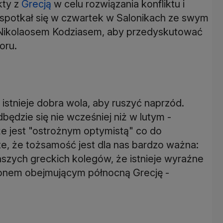
kty z
Grecją
w celu rozwiązania konfliktu i
w spotkał się w czwartek w Salonikach ze swym
Nikolaosem Kodziasem, aby przedyskutować
oru.
n istnieje dobra wola, aby ruszyć naprzód.
ędzie się nie wcześniej niż w lutym -
że jest "ostrożnym optymistą" co do
te, że tożsamość jest dla nas bardzo ważna:
szych greckich kolegów, że istnieje wyraźne
ionem obejmującym północną Grecję -