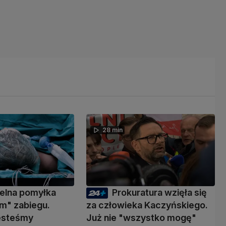
28 min
elna pomyłka
Prokuratura wzięła się
m" zabiegu.
za człowieka Kaczyńskiego.
jesteśmy
Już nie "wszystko mogę"