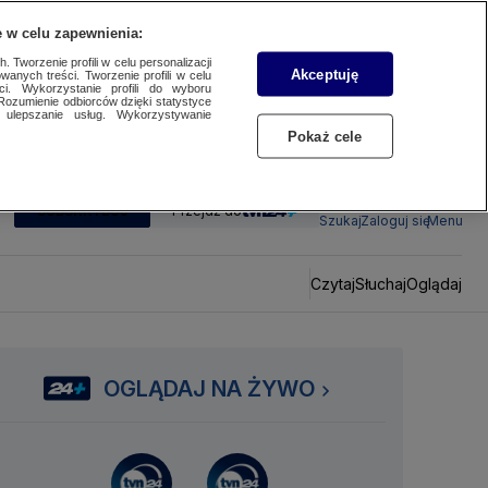
 w celu zapewnienia:
 Tworzenie profili w celu personalizacji
Akceptuję
wanych treści. Tworzenie profili w celu
ci. Wykorzystanie profili do wyboru
Rozumienie odbiorców dzięki statystyce
ulepszanie usług. Wykorzystywanie
Pokaż cele
SUBSKRYBUJ
Przejdź do
Szukaj
Zaloguj się
Menu
Czytaj
Słuchaj
Oglądaj
OGLĄDAJ NA ŻYWO