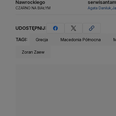
Nawrockiego
serwisantam
CZARNO NA BIAŁYM
Agata Daniluk,
J
UDOSTĘPNIJ:
TAGI:
Grecja
Macedonia Północna
M
Zoran Zaew