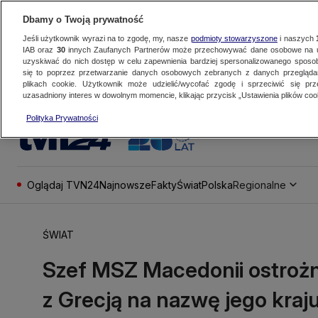
Dbamy o Twoją prywatność
Jeśli użytkownik wyrazi na to zgodę, my, nasze
podmioty stowarzyszone
i naszych
IAB oraz
30
innych Zaufanych Partnerów może przechowywać dane osobowe na ur
uzyskiwać do nich dostęp w celu zapewnienia bardziej spersonalizowanego sposo
się to poprzez przetwarzanie danych osobowych zebranych z danych przegląd
plikach cookie. Użytkownik może udzielić/wycofać zgodę i sprzeciwić się pr
uzasadniony interes w dowolnym momencie, klikając przycisk „Ustawienia plików cook
Polityka Prywatności
Oglądaj TVN24
Najnowsze
Fakty
Świat
Polska
Regionalne
ŚWIAT
Szef MSZ Macedonii ostroż
z Grecją na nazwę jego kraj