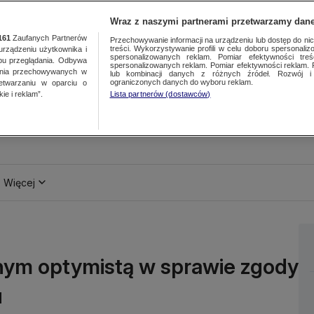
Wraz z naszymi partnerami przetwarzamy dane
161
Zaufanych Partnerów
Przechowywanie informacji na urządzeniu lub dostęp do nich.
treści. Wykorzystywanie profili w celu doboru spersonalizo
ządzeniu użytkownika i
spersonalizowanych reklam. Pomiar efektywności treś
bu przeglądania. Odbywa
spersonalizowanych reklam. Pomiar efektywności reklam. 
ania przechowywanych w
lub kombinacji danych z różnych źródeł. Rozwój i 
ograniczonych danych do wyboru reklam.
zetwarzaniu w oparciu o
ie i reklam”.
Lista partnerów (dostawców)
Więcej
nym optymistą w sprawie zgody
u