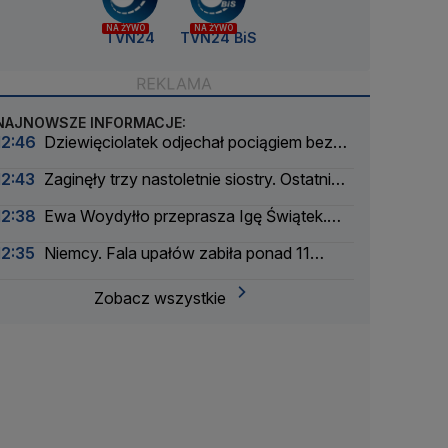
NA ŻYWO
NA ŻYWO
TVN24
TVN24 BiS
NAJNOWSZE INFORMACJE:
12:46
Dziewięciolatek odjechał pociągiem bez
ojca. Szybka akcja policji i kolejarzy
12:43
Zaginęły trzy nastoletnie siostry. Ostatni
raz widziano je na przystanku
12:38
Ewa Woydyłło przeprasza Igę Świątek.
"Bardzo tego żałuję"
12:35
Niemcy. Fala upałów zabiła ponad 11
tysięcy osób
Zobacz wszystkie