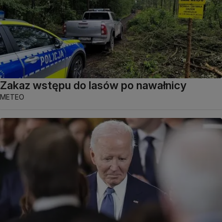
Zakaz wstępu do lasów po nawałnicy
METEO