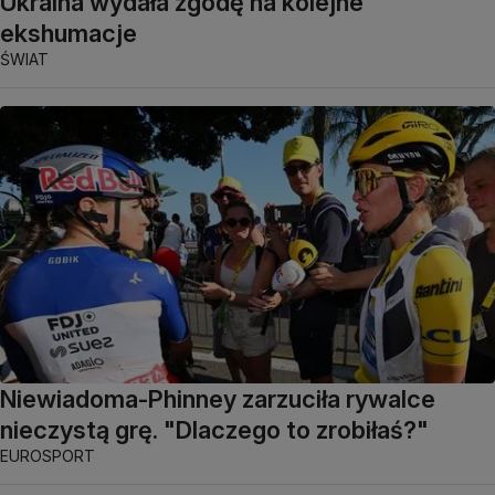
Ukraina wydała zgodę na kolejne
ekshumacje
ŚWIAT
Niewiadoma-Phinney zarzuciła rywalce
nieczystą grę. "Dlaczego to zrobiłaś?"
EUROSPORT