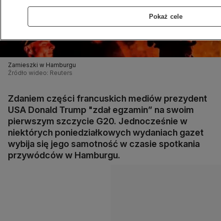
Pokaż cele
Zamieszki w Hamburgu
Źródło wideo: Reuters
Zdaniem części francuskich mediów prezydent
USA Donald Trump "zdał egzamin” na swoim
pierwszym szczycie G20. Jednocześnie w
niektórych poniedziałkowych wydaniach gazet
wybija się jego samotność w czasie spotkania
przywódców w Hamburgu.