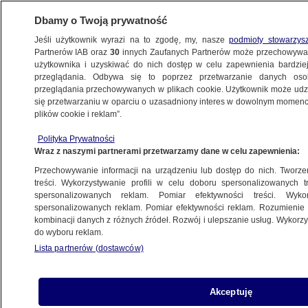
Dbamy o Twoją prywatność
Jeśli użytkownik wyrazi na to zgodę, my, nasze
podmioty stowarzys
Partnerów IAB oraz
30
innych Zaufanych Partnerów może przechowywa
użytkownika i uzyskiwać do nich dostęp w celu zapewnienia bardzi
przeglądania. Odbywa się to poprzez przetwarzanie danych os
przeglądania przechowywanych w plikach cookie. Użytkownik może udzie
ŚWIAT
się przetwarzaniu w oparciu o uzasadniony interes w dowolnym momencie
plików cookie i reklam”.
"Trump narzucił partnerom swój styl"
Polityka Prywatności
Wraz z naszymi partnerami przetwarzamy dane w celu zapewnienia:
10.07.2017, 11:21
Przechowywanie informacji na urządzeniu lub dostęp do nich. Tworzeni
treści. Wykorzystywanie profili w celu doboru spersonalizowanych tr
Udostępnij
spersonalizowanych reklam. Pomiar efektywności treści. Wyko
spersonalizowanych reklam. Pomiar efektywności reklam. Rozumienie o
kombinacji danych z różnych źródeł. Rozwój i ulepszanie usług. Wykor
do wyboru reklam.
Lista partnerów (dostawców)
Akceptuję