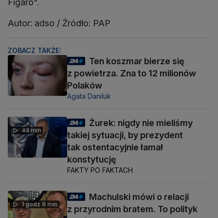
Figaro".
Autor: adso / Źródło: PAP
ZOBACZ TAKŻE:
Ten koszmar bierze się
z powietrza. Zna to 12 milionów
Polaków
Agata Daniluk
Żurek: nigdy nie mieliśmy
44 min
takiej sytuacji, by prezydent
tak ostentacyjnie łamał
konstytucję
FAKTY PO FAKTACH
Machulski mówi o relacji
1 godz 6 min
z przyrodnim bratem. To polityk