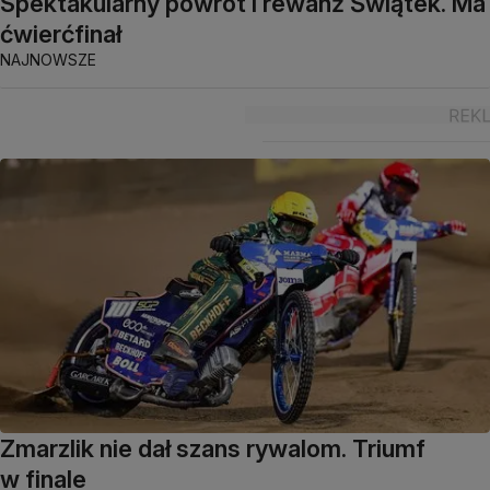
Spektakularny powrót i rewanż Świątek. Ma
ćwierćfinał
NAJNOWSZE
Zmarzlik nie dał szans rywalom. Triumf
w finale