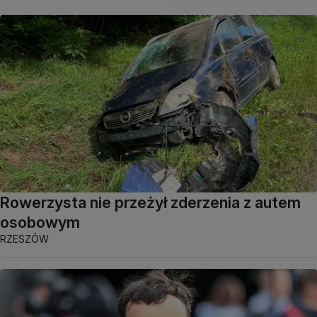
Rowerzysta nie przeżył zderzenia z autem
osobowym
RZESZÓW