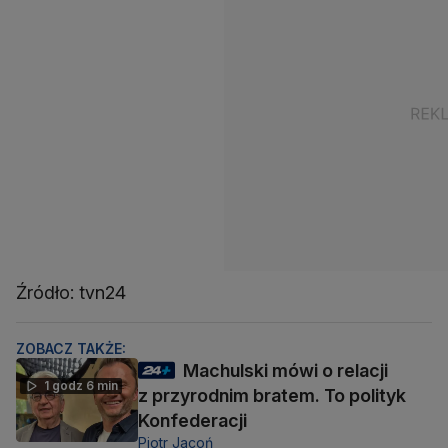
Źródło: tvn24
ZOBACZ TAKŻE:
Machulski mówi o relacji
1 godz 6 min
z przyrodnim bratem. To polityk
Konfederacji
Piotr Jacoń