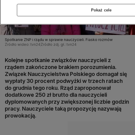
Pokaż cele
Spotkanie ZNP i rządu w sprawie nauczycieli. Fiasko rozmów
Źródło wideo: tvn24
Źródło zdj. gł.: tvn24
Kolejne spotkanie związków nauczycieli z
rządem zakończone brakiem porozumienia.
Związek Nauczycielstwa Polskiego domagał się
wypłaty 30 procent podwyżki w trzech ratach
do grudnia tego roku. Rząd zaproponował
dodatkowe 250 zł brutto dla nauczycieli
dyplomowanych przy zwiększonej liczbie godzin
pracy. Nauczyciele taką propozycję nazywają
prowokacją.