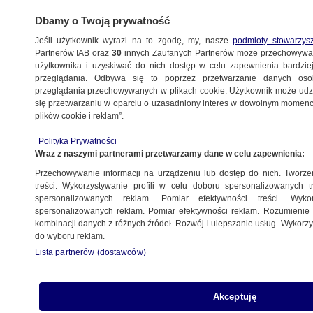
Dbamy o Twoją prywatność
Jeśli użytkownik wyrazi na to zgodę, my, nasze
podmioty stowarzys
Partnerów IAB oraz
30
innych Zaufanych Partnerów może przechowywa
użytkownika i uzyskiwać do nich dostęp w celu zapewnienia bardzi
przeglądania. Odbywa się to poprzez przetwarzanie danych os
przeglądania przechowywanych w plikach cookie. Użytkownik może udzie
PROGRAMY
się przetwarzaniu w oparciu o uzasadniony interes w dowolnym momencie
plików cookie i reklam”.
Fiasko rozmów rządu ze związkowcami
Polityka Prywatności
Wraz z naszymi partnerami przetwarzamy dane w celu zapewnienia:
19.04.2019, 06:10
Przechowywanie informacji na urządzeniu lub dostęp do nich. Tworzeni
treści. Wykorzystywanie profili w celu doboru spersonalizowanych tr
Udostępnij
spersonalizowanych reklam. Pomiar efektywności treści. Wyko
spersonalizowanych reklam. Pomiar efektywności reklam. Rozumienie o
kombinacji danych z różnych źródeł. Rozwój i ulepszanie usług. Wykor
do wyboru reklam.
Lista partnerów (dostawców)
Akceptuję