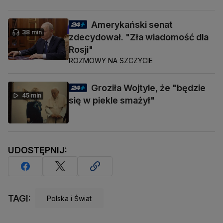
Amerykański senat
38 min
zdecydował. "Zła wiadomość dla
Rosji"
ROZMOWY NA SZCZYCIE
Groziła Wojtyle, że "będzie
45 min
się w piekle smażył"
UDOSTĘPNIJ:
TAGI:
Polska i Świat