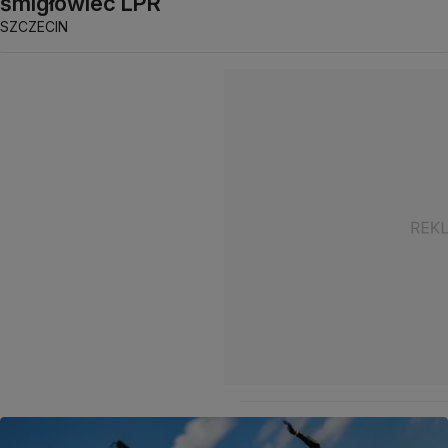
śmigłowiec LPR
SZCZECIN