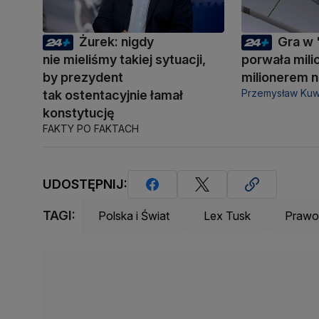
Żurek: nigdy
Gra w 
nie mieliśmy takiej sytuacji,
porwała mili
by prezydent
milionerem n
Przemysław Kuw
tak ostentacyjnie łamał
konstytucję
FAKTY PO FAKTACH
UDOSTĘPNIJ:
TAGI:
Polska i Świat
Lex Tusk
Prawo 