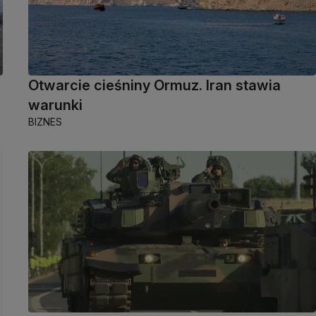
Otwarcie cieśniny Ormuz. Iran stawia
warunki
BIZNES