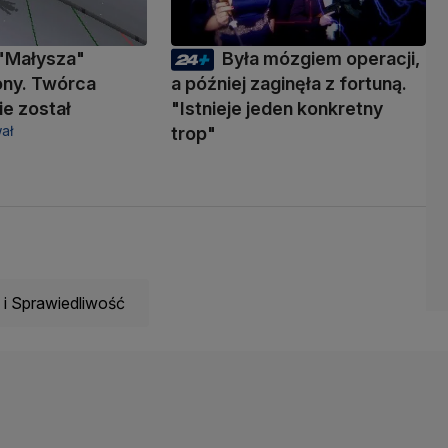
"Małysza"
Była mózgiem operacji,
ony. Twórca
a później zaginęła z fortuną.
ie został
"Istnieje jeden konkretny
ał
trop"
i Sprawiedliwość