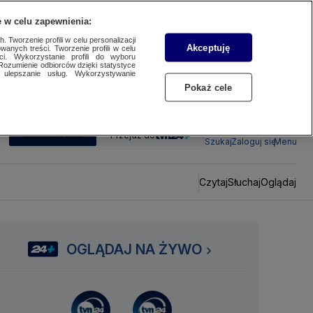
 w celu zapewnienia:
 Tworzenie profili w celu personalizacji
Akceptuję
wanych treści. Tworzenie profili w celu
ci. Wykorzystanie profili do wyboru
Rozumienie odbiorców dzięki statystyce
ulepszanie usług. Wykorzystywanie
Pokaż cele
SUBSKRYBUJ
Przejdź do
Szukaj
Zaloguj się
Menu
Czytaj
Słuchaj
Oglądaj
OGLĄDAJ NA ŻYWO