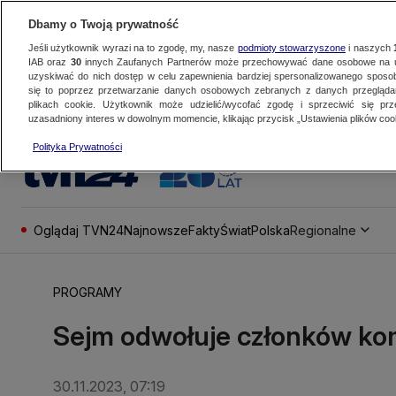
Dbamy o Twoją prywatność
Jeśli użytkownik wyrazi na to zgodę, my, nasze
podmioty stowarzyszone
i naszych
IAB oraz
30
innych Zaufanych Partnerów może przechowywać dane osobowe na ur
uzyskiwać do nich dostęp w celu zapewnienia bardziej spersonalizowanego sposo
się to poprzez przetwarzanie danych osobowych zebranych z danych przegląd
plikach cookie. Użytkownik może udzielić/wycofać zgodę i sprzeciwić się pr
uzasadniony interes w dowolnym momencie, klikając przycisk „Ustawienia plików cook
Polityka Prywatności
Oglądaj TVN24
Najnowsze
Fakty
Świat
Polska
Regionalne
PROGRAMY
Sejm odwołuje członków komi
30.11.2023, 07:19