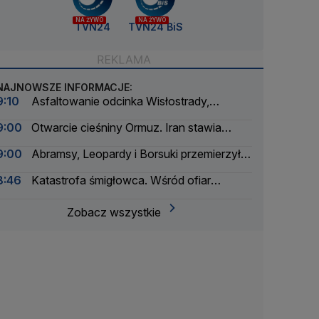
NA ŻYWO
NA ŻYWO
TVN24
TVN24 BiS
NAJNOWSZE INFORMACJE:
9:10
Asfaltowanie odcinka Wisłostrady,
zamknięte dwa pasy
9:00
Otwarcie cieśniny Ormuz. Iran stawia
warunki
9:00
Abramsy, Leopardy i Borsuki przemierzyły
Wisłostradę
8:46
Katastrofa śmigłowca. Wśród ofiar
śmiertelnych trzyosobowa rodzina
Zobacz wszystkie