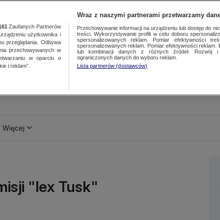
Wraz z naszymi partnerami przetwarzamy dane
161
Zaufanych Partnerów
Przechowywanie informacji na urządzeniu lub dostęp do nich.
treści. Wykorzystywanie profili w celu doboru spersonalizo
ządzeniu użytkownika i
spersonalizowanych reklam. Pomiar efektywności treś
bu przeglądania. Odbywa
spersonalizowanych reklam. Pomiar efektywności reklam. 
ania przechowywanych w
lub kombinacji danych z różnych źródeł. Rozwój i 
ograniczonych danych do wyboru reklam.
zetwarzaniu w oparciu o
ie i reklam”.
Lista partnerów (dostawców)
Więcej
sji "lex Tusk"