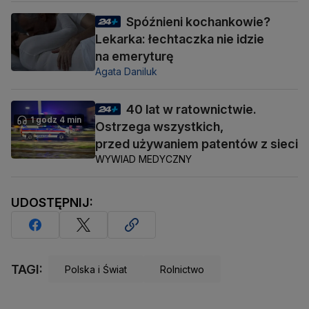
Spóźnieni kochankowie?
Lekarka: łechtaczka nie idzie
na emeryturę
Agata Daniluk
40 lat w ratownictwie.
1 godz 4 min
Ostrzega wszystkich,
przed używaniem patentów z sieci
WYWIAD MEDYCZNY
UDOSTĘPNIJ:
TAGI:
Polska i Świat
Rolnictwo