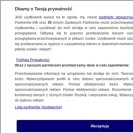
Dbamy o Twoją prywatność
Jeśli użytkownik wyrazi na to zgodę, my, nasze
podmioty stowarzys
Partnerów IAB oraz
30
innych Zaufanych Partnerów może przechowywa
użytkownika i uzyskiwać do nich dostęp w celu zapewnienia bardzi
przeglądania. Odbywa się to poprzez przetwarzanie danych os
przeglądania przechowywanych w plikach cookie. Użytkownik może udzie
PROGRAMY
się przetwarzaniu w oparciu o uzasadniony interes w dowolnym momencie
plików cookie i reklam”.
Protesty rolników w całej Polsce
Polityka Prywatności
Wraz z naszymi partnerami przetwarzamy dane w celu zapewnienia:
10.02.2024, 09:22
Przechowywanie informacji na urządzeniu lub dostęp do nich. Tworzeni
treści. Wykorzystywanie profili w celu doboru spersonalizowanych tr
Udostępnij
spersonalizowanych reklam. Pomiar efektywności treści. Wyko
spersonalizowanych reklam. Pomiar efektywności reklam. Rozumienie o
kombinacji danych z różnych źródeł. Rozwój i ulepszanie usług. Wykor
do wyboru reklam.
Lista partnerów (dostawców)
Akceptuję