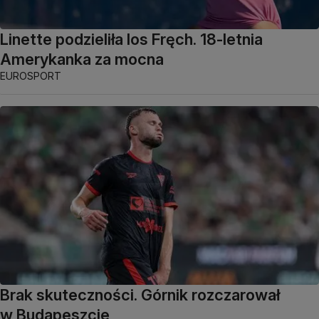
Linette podzieliła los Fręch. 18-letnia
Amerykanka za mocna
EUROSPORT
Brak skuteczności. Górnik rozczarował
w Budapeszcie