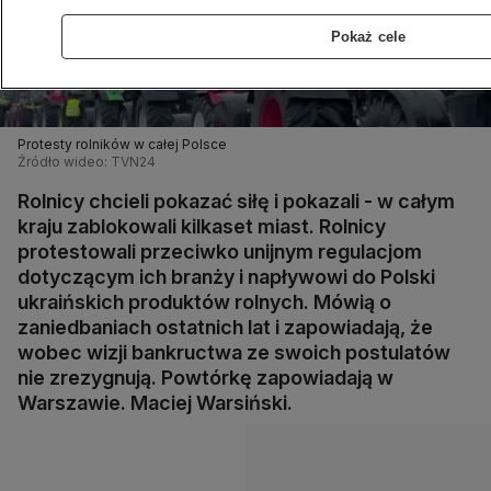
Pokaż cele
Protesty rolników w całej Polsce
Źródło wideo: TVN24
Rolnicy chcieli pokazać siłę i pokazali - w całym
kraju zablokowali kilkaset miast. Rolnicy
protestowali przeciwko unijnym regulacjom
dotyczącym ich branży i napływowi do Polski
ukraińskich produktów rolnych. Mówią o
zaniedbaniach ostatnich lat i zapowiadają, że
wobec wizji bankructwa ze swoich postulatów
nie zrezygnują. Powtórkę zapowiadają w
Warszawie. Maciej Warsiński.