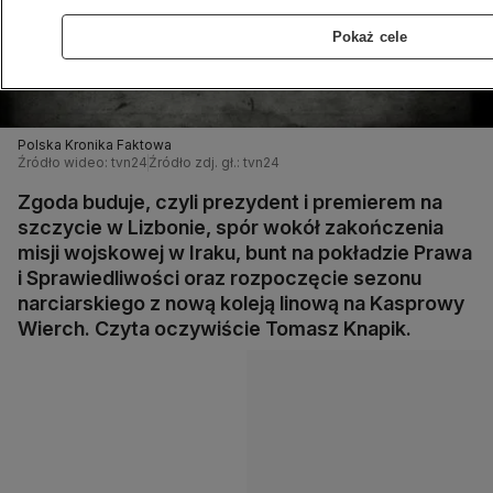
Pokaż cele
Polska Kronika Faktowa
Źródło wideo: tvn24
Źródło zdj. gł.: tvn24
Zgoda buduje, czyli prezydent i premierem na
szczycie w Lizbonie, spór wokół zakończenia
misji wojskowej w Iraku, bunt na pokładzie Prawa
i Sprawiedliwości oraz rozpoczęcie sezonu
narciarskiego z nową koleją linową na Kasprowy
Wierch. Czyta oczywiście Tomasz Knapik.