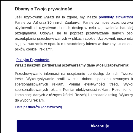
Dbamy o Twoją prywatność
Jeśli użytkownik wyrazi na to zgodę, my, nasze
podmioty stowarzys
Partnerów IAB oraz
30
innych Zaufanych Partnerów może przechowywa
użytkownika i uzyskiwać do nich dostęp w celu zapewnienia bardzi
przeglądania. Odbywa się to poprzez przetwarzanie danych os
przeglądania przechowywanych w plikach cookie. Użytkownik może udzie
PROGRAMY
się przetwarzaniu w oparciu o uzasadniony interes w dowolnym momencie
plików cookie i reklam”.
Polska Kronika Faktowa 17.12.2017
Polityka Prywatności
Wraz z naszymi partnerami przetwarzamy dane w celu zapewnienia:
18.12.2017, 12:00
Przechowywanie informacji na urządzeniu lub dostęp do nich. Tworzeni
treści. Wykorzystywanie profili w celu doboru spersonalizowanych tr
Udostępnij
spersonalizowanych reklam. Pomiar efektywności treści. Wyko
spersonalizowanych reklam. Pomiar efektywności reklam. Rozumienie o
kombinacji danych z różnych źródeł. Rozwój i ulepszanie usług. Wykor
do wyboru reklam.
Lista partnerów (dostawców)
Akceptuję