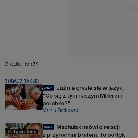
Źródło: tvn24
ZOBACZ TAKŻE:
Już nie gryzie się w język.
"Co się z tym naszym Millerem
porobiło?"
Marcin Złotkowski
Machulski mówi o relacji
1 godz 6 min
z przyrodnim bratem. To polityk