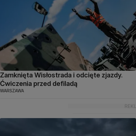
Zamknięta Wisłostrada i odcięte zjazdy.
Ćwiczenia przed defiladą
WARSZAWA