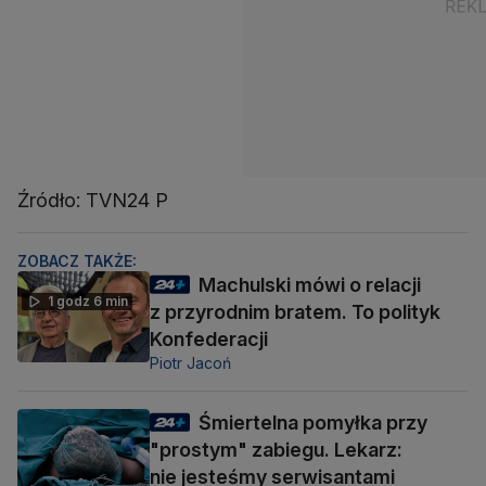
Źródło: TVN24 P
ZOBACZ TAKŻE:
Machulski mówi o relacji
1 godz 6 min
z przyrodnim bratem. To polityk
Konfederacji
Piotr Jacoń
Śmiertelna pomyłka przy
"prostym" zabiegu. Lekarz:
nie jesteśmy serwisantami