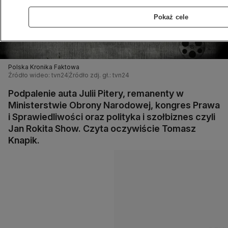
Pokaż cele
Polska Kronika Faktowa
Źródło wideo: tvn24
Źródło zdj. gł.: tvn24
Podpalenie auta Julii Pitery, remanenty w
Ministerstwie Obrony Narodowej, kongres Prawa
i Sprawiedliwości oraz polityka i szołbiznes czyli
Jan Rokita Show. Czyta oczywiście Tomasz
Knapik.