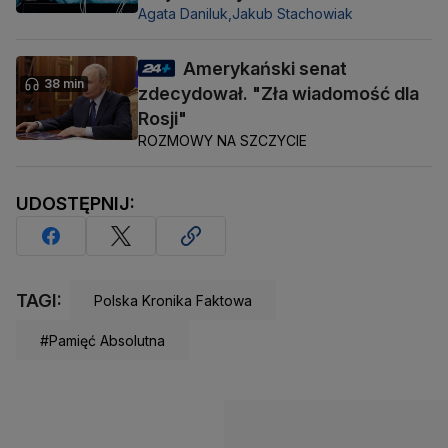
Agata Daniluk,
Jakub Stachowiak
Amerykański senat
38 min
zdecydował. "Zła wiadomość dla
Rosji"
ROZMOWY NA SZCZYCIE
UDOSTĘPNIJ:
TAGI:
Polska Kronika Faktowa
#Pamięć Absolutna