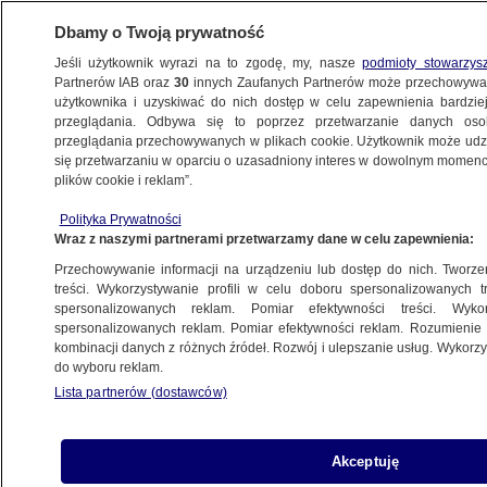
Dbamy o Twoją prywatność
Jeśli użytkownik wyrazi na to zgodę, my, nasze
podmioty stowarzys
Partnerów IAB oraz
30
innych Zaufanych Partnerów może przechowywa
użytkownika i uzyskiwać do nich dostęp w celu zapewnienia bardzi
przeglądania. Odbywa się to poprzez przetwarzanie danych os
przeglądania przechowywanych w plikach cookie. Użytkownik może udzie
PROGRAMY
się przetwarzaniu w oparciu o uzasadniony interes w dowolnym momencie
plików cookie i reklam”.
Polska Kronika Faktowa 10.12.2017
Polityka Prywatności
Wraz z naszymi partnerami przetwarzamy dane w celu zapewnienia:
11.12.2017, 12:00
Przechowywanie informacji na urządzeniu lub dostęp do nich. Tworzeni
treści. Wykorzystywanie profili w celu doboru spersonalizowanych tr
Udostępnij
spersonalizowanych reklam. Pomiar efektywności treści. Wyko
spersonalizowanych reklam. Pomiar efektywności reklam. Rozumienie o
kombinacji danych z różnych źródeł. Rozwój i ulepszanie usług. Wykor
do wyboru reklam.
Lista partnerów (dostawców)
Akceptuję