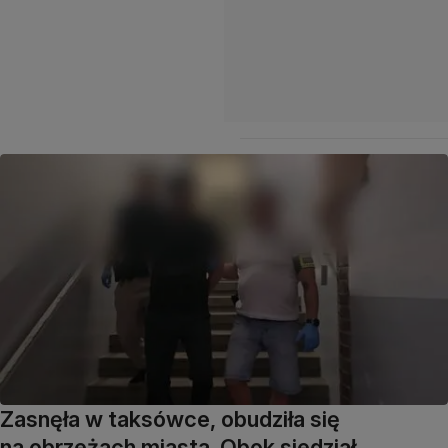
Zasnęła w taksówce, obudziła się
na obrzeżach miasta. Obok siedział