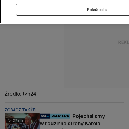
Pokaż cele
Źródło: tvn24
ZOBACZ TAKŻE:
Pojechaliśmy
PREMIERA
27 min
w rodzinne strony Karola