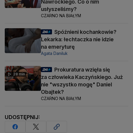
Nawrockiego. Co o nim
usłyszeliśmy?
CZARNO NA BIAŁYM
Spóźnieni kochankowie?
Lekarka: łechtaczka nie idzie
na emeryturę
Agata Daniluk
Prokuratura wzięła się
28 min
za człowieka Kaczyńskiego. Już
nie "wszystko mogę" Daniel
Obajtek?
CZARNO NA BIAŁYM
UDOSTĘPNIJ: