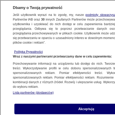
Dbamy o Twoją prywatność
Jeśli użytkownik wyrazi na to zgodę, my, nasze
podmioty stowarzys
Partnerów IAB oraz
30
innych Zaufanych Partnerów może przechowywa
użytkownika i uzyskiwać do nich dostęp w celu zapewnienia bardzi
przeglądania. Odbywa się to poprzez przetwarzanie danych os
przeglądania przechowywanych w plikach cookie. Użytkownik może udzie
PROGRAMY
się przetwarzaniu w oparciu o uzasadniony interes w dowolnym momencie
plików cookie i reklam”.
Wszyscy chłopcy i trener już uwolnieni
Polityka Prywatności
Wraz z naszymi partnerami przetwarzamy dane w celu zapewnienia:
10.07.2018, 22:58
Przechowywanie informacji na urządzeniu lub dostęp do nich. Tworzeni
treści. Wykorzystywanie profili w celu doboru spersonalizowanych tr
Udostępnij
spersonalizowanych reklam. Pomiar efektywności treści. Wyko
spersonalizowanych reklam. Pomiar efektywności reklam. Rozumienie o
kombinacji danych z różnych źródeł. Rozwój i ulepszanie usług. Wykor
Dzikie Dziki i ich trener uratowani. Wystarczyły
do wyboru reklam.
trzy dni i arcysprawna akcja płetwonurków, by na
Lista partnerów (dostawców)
powierzchnię wyciągnąć uwięzioną w jaskini
trzynastkę. Premier Tajlandii dziękuje wszystkim
zaangażowanym w ratowanie, świat gratuluje.
Akceptuję