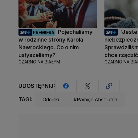
Pojechaliśmy
"Jest
PREMIERA
w rodzinne strony Karola
niebezpiecz
Nawrockiego. Co o nim
Sprawdziliśm
usłyszeliśmy?
chce rządzi
CZARNO NA BIAŁYM
CZARNO NA BI
UDOSTĘPNIJ:
TAGI:
Odcinki
#Pamięć Absolutna