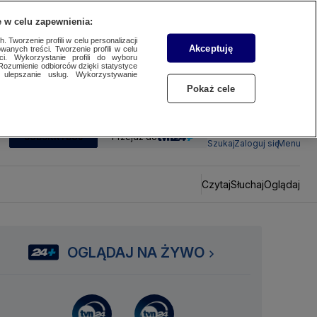
 w celu zapewnienia:
 Tworzenie profili w celu personalizacji
Akceptuję
wanych treści. Tworzenie profili w celu
ci. Wykorzystanie profili do wyboru
Rozumienie odbiorców dzięki statystyce
ulepszanie usług. Wykorzystywanie
Pokaż cele
SUBSKRYBUJ
Przejdź do
Szukaj
Zaloguj się
Menu
Czytaj
Słuchaj
Oglądaj
OGLĄDAJ NA ŻYWO