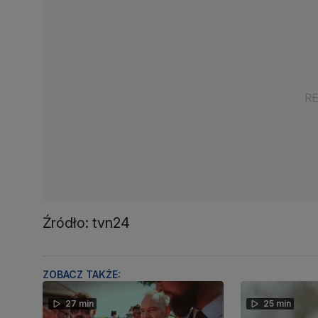
Źródło: tvn24
ZOBACZ TAKŻE:
27 min
25 min