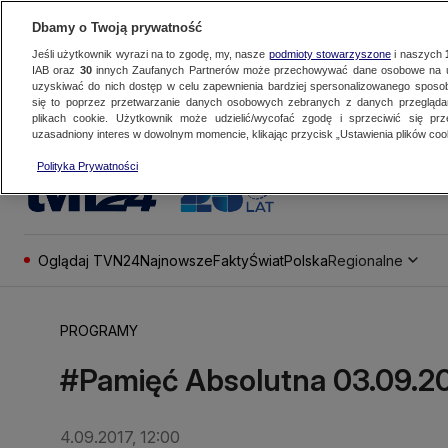
Dbamy o Twoją prywatność
Jeśli użytkownik wyrazi na to zgodę, my, nasze
podmioty stowarzyszone
i naszych
IAB oraz
30
innych Zaufanych Partnerów może przechowywać dane osobowe na ur
uzyskiwać do nich dostęp w celu zapewnienia bardziej spersonalizowanego sposo
się to poprzez przetwarzanie danych osobowych zebranych z danych przegląd
plikach cookie. Użytkownik może udzielić/wycofać zgodę i sprzeciwić się pr
uzasadniony interes w dowolnym momencie, klikając przycisk „Ustawienia plików cook
Polityka Prywatności
Oglądaj TVN24
Najnowsze
Fakty
Świat
Polska
Regionalne
PROGRAMY
#Pamięć Absolutna 03.09.2
4.09.2017, 12:00