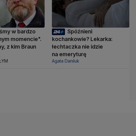
eśmy w bardzo
Spóźnieni
nym momencie".
kochankowie? Lekarka:
y, z kim Braun
łechtaczka nie idzie
ć
na emeryturę
AŁYM
Agata Daniluk