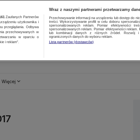
Wraz z naszymi partnerami przetwarzamy dane
161
Zaufanych Partnerów
Przechowywanie informacji na urządzeniu lub dostęp do nich.
treści. Wykorzystywanie profili w celu doboru spersonalizo
ządzeniu użytkownika i
spersonalizowanych reklam. Pomiar efektywności treś
bu przeglądania. Odbywa
spersonalizowanych reklam. Pomiar efektywności reklam. 
ania przechowywanych w
lub kombinacji danych z różnych źródeł. Rozwój i 
ograniczonych danych do wyboru reklam.
zetwarzaniu w oparciu o
ie i reklam”.
Lista partnerów (dostawców)
Więcej
017