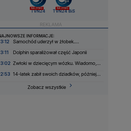
NA ŻYWO
NA ŻYWO
TVN24
TVN24 BiS
NAJNOWSZE INFORMACJE:
13:12
Samochód uderzył w żłobek.
Ewakuowano 33 osoby
13:11
Dolphin sparaliżował część Japonii
13:02
Zwłoki w dziecięcym wózku. Wiadomo,
kto to zrobił
12:53
14-latek zabił swoich dziadków, później
otworzył ogień w szkole. Nowe informacje
Zobacz wszystkie