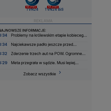
NA ŻYWO
NA ŻYWO
TVN24
TVN24 BiS
NAJNOWSZE INFORMACJE:
8:34
Problemy na królewskim etapie kobiecego
Tour de France. Wprowadzono ograniczenia
8:34
Najciekawsze padło jeszcze przed
wejściem. Byliśmy na imprezie Nawrockiego
8:32
Zderzenie trzech aut na POW. Ogromne
utrudnienia w ruchu
8:29
Meta przegrała w sądzie. Musi lepiej
chronić najmłodszych
Zobacz wszystkie