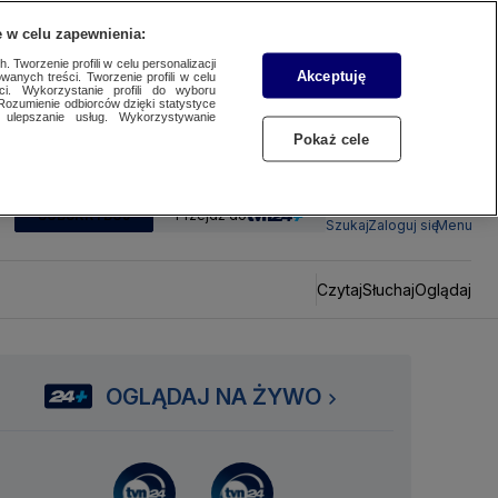
 w celu zapewnienia:
 Tworzenie profili w celu personalizacji
Akceptuję
wanych treści. Tworzenie profili w celu
ci. Wykorzystanie profili do wyboru
Rozumienie odbiorców dzięki statystyce
ulepszanie usług. Wykorzystywanie
Pokaż cele
SUBSKRYBUJ
Przejdź do
Szukaj
Zaloguj się
Menu
Czytaj
Słuchaj
Oglądaj
OGLĄDAJ NA ŻYWO