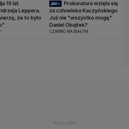
ja 15 lat
Prokuratura wzięła się
ndrzeja Leppera.
za człowieka Kaczyńskiego.
wierzę, że to było
Już nie "wszystko mogę"
o"
Daniel Obajtek?
P
CZARNO NA BIAŁYM