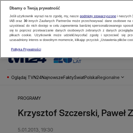
Dbamy o Twoją prywatność
Jeśli użytkownik wyrazi na to zgodę, my, nasze
podmioty stowarzyszone
i naszych
IAB oraz
30
innych Zaufanych Partnerów może przechowywać dane osobowe na ur
uzyskiwać do nich dostęp w celu zapewnienia bardziej spersonalizowanego sposo
się to poprzez przetwarzanie danych osobowych zebranych z danych przegląd
plikach cookie. Użytkownik może udzielić/wycofać zgodę i sprzeciwić się pr
uzasadniony interes w dowolnym momencie, klikając przycisk „Ustawienia plików cook
Polityka Prywatności
Oglądaj TVN24
Najnowsze
Fakty
Świat
Polska
Regionalne
PROGRAMY
Krzysztof Szczerski, Paweł 
5.01.2013, 19:30