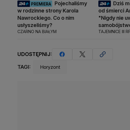
Pojechaliśmy
Dziś mi
PREMIERA
w rodzinne strony Karola
od śmierci A
Nawrockiego. Co o nim
"Nigdy nie u
usłyszeliśmy?
samobójstw
CZARNO NA BIAŁYM
TAJEMNICE III R
UDOSTĘPNIJ:
TAGI:
Horyzont