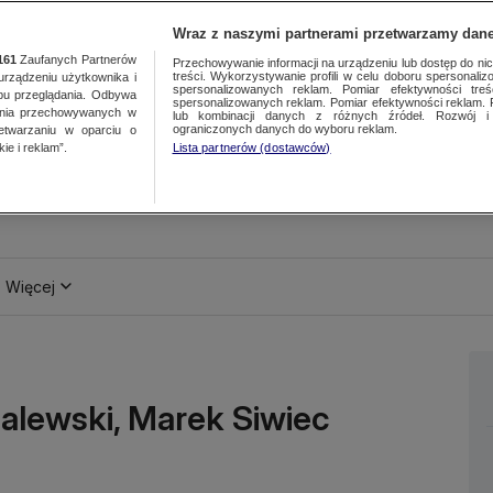
Wraz z naszymi partnerami przetwarzamy dane
161
Zaufanych Partnerów
Przechowywanie informacji na urządzeniu lub dostęp do nich.
treści. Wykorzystywanie profili w celu doboru spersonalizo
ządzeniu użytkownika i
spersonalizowanych reklam. Pomiar efektywności treś
bu przeglądania. Odbywa
spersonalizowanych reklam. Pomiar efektywności reklam. 
ania przechowywanych w
lub kombinacji danych z różnych źródeł. Rozwój i 
ograniczonych danych do wyboru reklam.
zetwarzaniu w oparciu o
ie i reklam”.
Lista partnerów (dostawców)
Więcej
Zalewski, Marek Siwiec