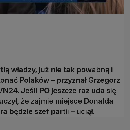
tią władzy, już nie tak powabną i
onać Polaków – przyznał Grzegorz
N24. Jeśli PO jeszcze raz uda się
czył, że zajmie miejsce Donalda
będzie szef partii – uciął.