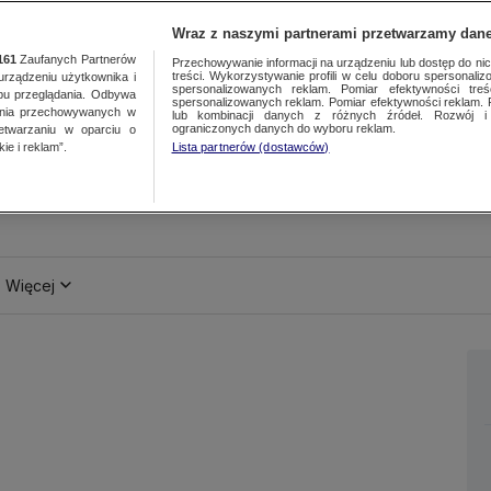
Wraz z naszymi partnerami przetwarzamy dane
161
Zaufanych Partnerów
Przechowywanie informacji na urządzeniu lub dostęp do nich.
treści. Wykorzystywanie profili w celu doboru spersonalizo
ządzeniu użytkownika i
spersonalizowanych reklam. Pomiar efektywności treś
bu przeglądania. Odbywa
spersonalizowanych reklam. Pomiar efektywności reklam. 
ania przechowywanych w
lub kombinacji danych z różnych źródeł. Rozwój i 
ograniczonych danych do wyboru reklam.
zetwarzaniu w oparciu o
ie i reklam”.
Lista partnerów (dostawców)
Więcej