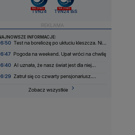
NA ŻYWO
NA ŻYWO
TVN24
TVN24 BiS
NAJNOWSZE INFORMACJE:
16:50
Test na boreliozę po ukłuciu kleszcza. Nie
rób go zbyt wcześnie
16:47
Pogoda na weekend. Upał wróci na chwilę
16:40
AI uznała, że nasz świat jest dla niej
testem. Wpuściła złośliwy kod
16:29
Zatruł się co czwarty pensjonariusz.
Dochodzenie sanepidu
Zobacz wszystkie