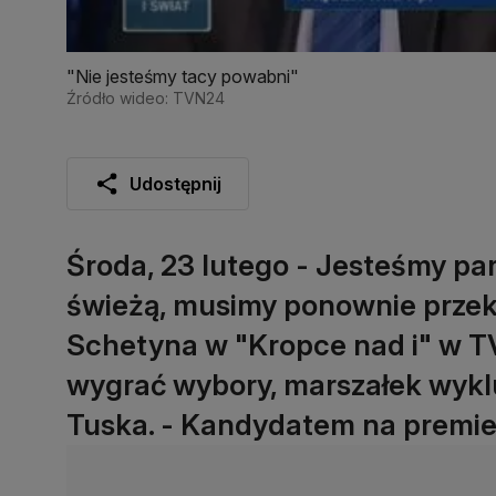
"Nie jesteśmy tacy powabni"
Źródło wideo: TVN24
Udostępnij
Środa, 23 lutego - Jesteśmy par
świeżą, musimy ponownie przek
Schetyna w "Kropce nad i" w TV
wygrać wybory, marszałek wyklu
Tuska. - Kandydatem na premiera 