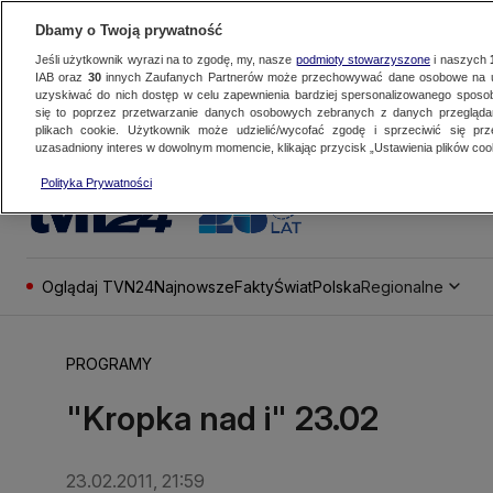
Dbamy o Twoją prywatność
Jeśli użytkownik wyrazi na to zgodę, my, nasze
podmioty stowarzyszone
i naszych
IAB oraz
30
innych Zaufanych Partnerów może przechowywać dane osobowe na ur
uzyskiwać do nich dostęp w celu zapewnienia bardziej spersonalizowanego sposo
się to poprzez przetwarzanie danych osobowych zebranych z danych przegląd
plikach cookie. Użytkownik może udzielić/wycofać zgodę i sprzeciwić się pr
uzasadniony interes w dowolnym momencie, klikając przycisk „Ustawienia plików cook
Polityka Prywatności
Oglądaj TVN24
Najnowsze
Fakty
Świat
Polska
Regionalne
PROGRAMY
"Kropka nad i" 23.02
23.02.2011, 21:59