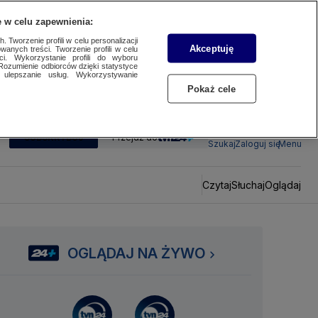
 w celu zapewnienia:
 Tworzenie profili w celu personalizacji
Akceptuję
wanych treści. Tworzenie profili w celu
ci. Wykorzystanie profili do wyboru
Rozumienie odbiorców dzięki statystyce
ulepszanie usług. Wykorzystywanie
Pokaż cele
SUBSKRYBUJ
Przejdź do
Szukaj
Zaloguj się
Menu
Czytaj
Słuchaj
Oglądaj
OGLĄDAJ NA ŻYWO