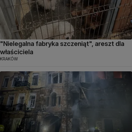
"Nielegalna fabryka szczeniąt", areszt dla
właściciela
KRAKÓW