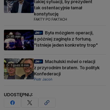
takiej sytuacji, by prezydent
tak ostentacyjnie łamał
konstytucję
FAKTY PO FAKTACH
Była mózgiem operacji,
45 min
a później zaginęła z fortuną.
"Istnieje jeden konkretny trop"
Machulski mówi o relacji
1 godz 6 min
z przyrodnim bratem. To polityk
Konfederacji
Piotr Jacoń
UDOSTĘPNIJ: