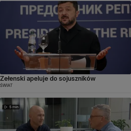
Zełenski apeluje do sojuszników
ŚWIAT
5 min