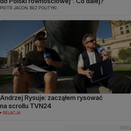
do Polski równościowej". Co dalej?
PIOTR JACOŃ. BEZ POLITYKI
Andrzej Rysuje: zacząłem rysować
na scrollu TVN24
RELACJA