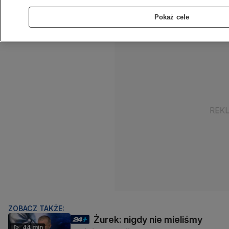
Radosław Sikorski. Według niego, krytyka
Pokaż cele
opozycji to wciąż "zjełczałe pomysły".
ZOBACZ TAKŻE:
Żurek: nigdy nie mieliśmy
44 min