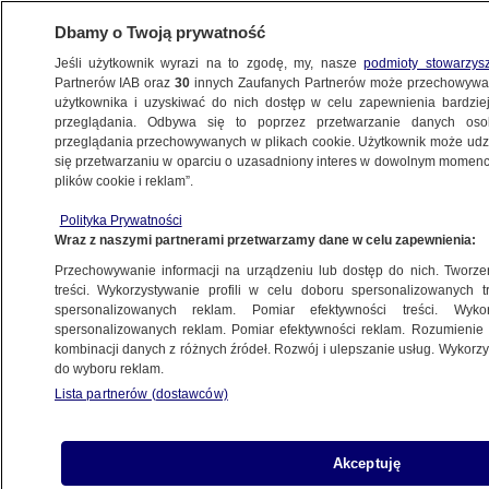
Dbamy o Twoją prywatność
Jeśli użytkownik wyrazi na to zgodę, my, nasze
podmioty stowarzys
Partnerów IAB oraz
30
innych Zaufanych Partnerów może przechowywa
użytkownika i uzyskiwać do nich dostęp w celu zapewnienia bardzi
przeglądania. Odbywa się to poprzez przetwarzanie danych os
przeglądania przechowywanych w plikach cookie. Użytkownik może udzie
PROGRAMY
się przetwarzaniu w oparciu o uzasadniony interes w dowolnym momencie
plików cookie i reklam”.
"Kropka nad i" 16.03
Polityka Prywatności
Wraz z naszymi partnerami przetwarzamy dane w celu zapewnienia:
17.03.2011, 00:27
Przechowywanie informacji na urządzeniu lub dostęp do nich. Tworzeni
treści. Wykorzystywanie profili w celu doboru spersonalizowanych tr
Udostępnij
spersonalizowanych reklam. Pomiar efektywności treści. Wyko
spersonalizowanych reklam. Pomiar efektywności reklam. Rozumienie o
kombinacji danych z różnych źródeł. Rozwój i ulepszanie usług. Wykor
Środa, 16 marca - Nie wiem, co pan prezes
do wyboru reklam.
Kaczyński miał na myśli mówiąc, że nasze
Lista partnerów (dostawców)
relacje z USA są fiaskiem, skoro amerykańska
sekretarz stanu uważa, że są one dobre. Mam
wrażenie, że prezes ma tylko okazjonalny styk z
Akceptuję
rzeczywistością - powiedział w "Kropce nad i"