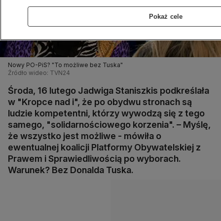
Pokaż cele
Nowy PO-PiS? "To możliwe bez Tuska"
Źródło wideo: TVN24
Środa, 16 lutego Jadwiga Staniszkis podkreślała
w "Kropce nad i", że po obydwu stronach są
ludzie kompetentni, którzy wywodzą się z tego
samego, "solidarnościowego korzenia". – Myślę,
że wszystko jest możliwe - mówiła o
ewentualnej koalicji Platformy Obywatelskiej z
Prawem i Sprawiedliwością po wyborach.
Warunek? Bez Donalda Tuska.