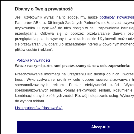
Dbamy o Twoją prywatność
Jeśli użytkownik wyrazi na to zgodę, my, nasze
podmioty stowarzys
Partnerów IAB oraz
30
innych Zaufanych Partnerów może przechowywa
użytkownika i uzyskiwać do nich dostęp w celu zapewnienia bardzi
przeglądania. Odbywa się to poprzez przetwarzanie danych os
przeglądania przechowywanych w plikach cookie. Użytkownik może udzie
PROGRAMY
się przetwarzaniu w oparciu o uzasadniony interes w dowolnym momencie
plików cookie i reklam”.
"Kropka nad i" 16.02
Polityka Prywatności
Wraz z naszymi partnerami przetwarzamy dane w celu zapewnienia:
16.02.2011, 22:05
Przechowywanie informacji na urządzeniu lub dostęp do nich. Tworzeni
treści. Wykorzystywanie profili w celu doboru spersonalizowanych tr
Udostępnij
spersonalizowanych reklam. Pomiar efektywności treści. Wyko
spersonalizowanych reklam. Pomiar efektywności reklam. Rozumienie o
kombinacji danych z różnych źródeł. Rozwój i ulepszanie usług. Wykor
do wyboru reklam.
Lista partnerów (dostawców)
Akceptuję