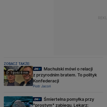
ZOBACZ TAKŻE:
Machulski mówi o relacji
1 godz 6 min
z przyrodnim bratem. To polityk
Konfederacji
Piotr Jacoń
Śmiertelna pomyłka przy
"prostym" zabiegu. Lekarz: