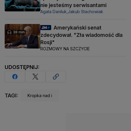
nie jesteśmy serwisantami
Agata Daniluk,
Jakub Stachowiak
Amerykański senat
38 min
zdecydował. "Zła wiadomość dla
Rosji"
ROZMOWY NA SZCZYCIE
UDOSTĘPNIJ:
TAGI:
Kropka nad i