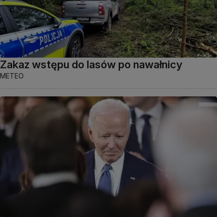
Zakaz wstępu do lasów po nawałnicy
METEO